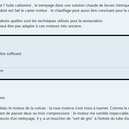
 de l' huile carbonisé , le trempage dans une solution chaude de levure chimiq
e dont est fait le carter moteur . le chauffage peut aussi être concluant pour le
isés quelles sont les techniques utilisés pour la restauration .
 peut être pas adapter à ces moteurs très anciens .
être suffisant.
me.
ons.
ais le moteur de la voiture : la roue motrice s'est mise à tourner. Comme le
 avant de passer deux ou trois compressions : le moteur me semble impeccable
esoin d'un nettoyage, il y a un bouchon de "vert de gris" à l'entrée du tube d'a