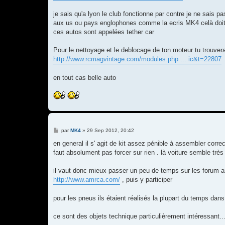
je sais qu'a lyon le club fonctionne par contre je ne sais 
aux us ou pays englophones comme la ecris MK4 celà doit 
ces autos sont appelées tether car
Pour le nettoyage et le deblocage de ton moteur tu trouver
http://www.rcmagvintage.com/modules.php ... ic&t=22807
en tout cas belle auto
M
par
MK4
»
29 Sep 2012, 20:42
e
s
en general il s' agit de kit assez pénible à assembler corre
s
faut absolument pas forcer sur rien . là voiture semble très
a
g
e
il vaut donc mieux passer un peu de temps sur les forum a
http://www.amrca.com/
, puis y participer
pour les pneus ils étaient réalisés la plupart du temps dans
ce sont des objets technique particulièrement intéressant..