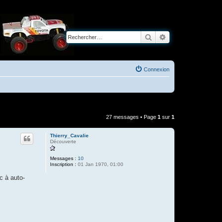
Rechercher
Recherche avancé
Connexion
27 messages • Page
1
sur
1
Thierry_Cavalie
Découverte
Messages :
10
Inscription :
01 Jan 1970, 01:00
c à auto-