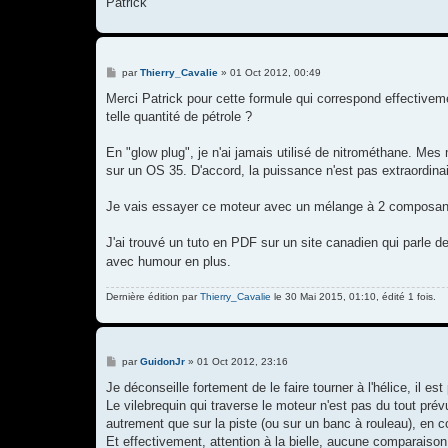
Patrick
M
par
Thierry_Cavalie
»
01 Oct 2012, 00:49
e
s
Merci Patrick pour cette formule qui correspond effectiv
s
telle quantité de pétrole ?
a
g
e
En "glow plug", je n'ai jamais utilisé de nitrométhane. Mes
sur un OS 35. D'accord, la puissance n'est pas extraordinai
Je vais essayer ce moteur avec un mélange à 2 composants
J'ai trouvé un tuto en PDF sur un site canadien qui parle 
avec humour en plus.
Dernière édition par
Thierry_Cavalie
le 30 Mai 2015, 01:10, édité 1 fois.
M
par
GuidonJr
»
01 Oct 2012, 23:16
e
s
Je déconseille fortement de le faire tourner à l'hélice, il est
s
Le vilebrequin qui traverse le moteur n'est pas du tout prévu
a
g
autrement que sur la piste (ou sur un banc à rouleau), en 
e
Et effectivement, attention à la bielle, aucune comparaison