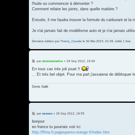
l'huile ou commencer à démonter ?
Comment refaire les joints, dans quelle matière ?
Ensuite, il me faudra trouver la formule du carburant et la
Je n'ai jamais fait de modélisme auto et je n'ai jamais util
Dernière édition par
Thierry_Cavalie
le 30 Mai 2015, 01:09, édité 1 fois.
M
par
denislamalice
»
29 Sep 2012, 19:49
e
s
En tous cas très joli jouet !!
s
... Et très bel objet. Pour ma part j'assaierai de débloquer le
a
g
e
Denis Sallé
M
par
neznez
»
29 Sep 2012, 19:55
e
s
bonjour
s
en france tu pourrais voir ici
a
g
http://ffma.fr.pagesperso-orange.fr/index.htm
e