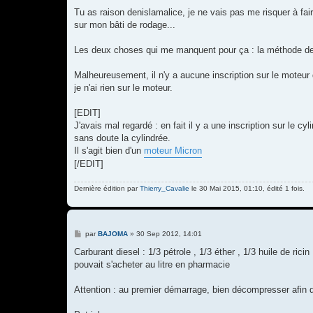
Tu as raison denislamalice, je ne vais pas me risquer à fair
sur mon bâti de rodage...
Les deux choses qui me manquent pour ça : la méthode de 
Malheureusement, il n'y a aucune inscription sur le moteur q
je n'ai rien sur le moteur.
[EDIT]
J'avais mal regardé : en fait il y a une inscription sur le c
sans doute la cylindrée.
Il s'agit bien d'un
moteur Micron
[/EDIT]
Dernière édition par
Thierry_Cavalie
le 30 Mai 2015, 01:10, édité 1 fois.
M
par
BAJOMA
»
30 Sep 2012, 14:01
e
s
Carburant diesel : 1/3 pétrole , 1/3 éther , 1/3 huile de rici
s
pouvait s'acheter au litre en pharmacie
a
g
e
Attention : au premier démarrage, bien décompresser afin de