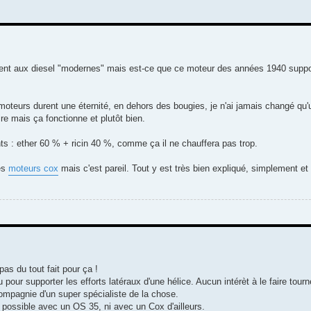
ement aux diesel "modernes" mais est-ce que ce moteur des années 1940 supp
 moteurs durent une éternité, en dehors des bougies, je n'ai jamais changé qu'u
re mais ça fonctionne et plutôt bien.
 : ether 60 % + ricin 40 %, comme ça il ne chauffera pas trop.
des
moteurs cox
mais c'est pareil. Tout y est très bien expliqué, simplement et
 pas du tout fait pour ça !
 pour supporter les efforts latéraux d'une hélice. Aucun intérèt à le faire tourn
compagnie d'un super spécialiste de la chose.
 possible avec un OS 35, ni avec un Cox d'ailleurs.