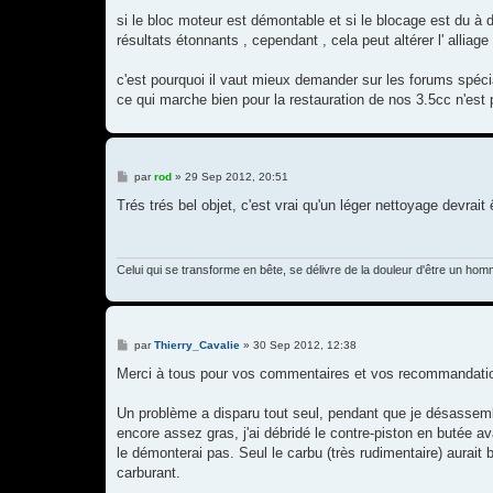
si le bloc moteur est démontable et si le blocage est du à
résultats étonnants , cependant , cela peut altérer l' alliag
c'est pourquoi il vaut mieux demander sur les forums spécial
ce qui marche bien pour la restauration de nos 3.5cc n'est
M
par
rod
»
29 Sep 2012, 20:51
e
s
Trés trés bel objet, c'est vrai qu'un léger nettoyage devrait 
s
a
g
e
Celui qui se transforme en bête, se délivre de la douleur d'être un hom
M
par
Thierry_Cavalie
»
30 Sep 2012, 12:38
e
s
Merci à tous pour vos commentaires et vos recommandati
s
a
g
Un problème a disparu tout seul, pendant que je désassembl
e
encore assez gras, j'ai débridé le contre-piston en butée
le démonterai pas. Seul le carbu (très rudimentaire) aurait b
carburant.