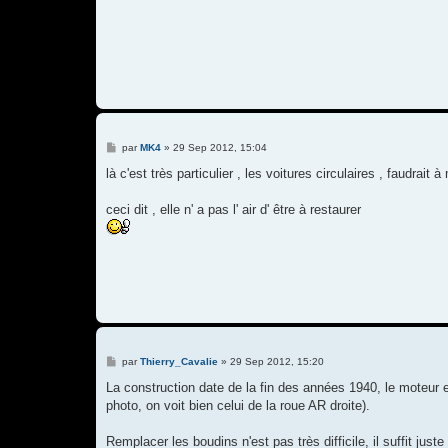
M
par
MK4
»
29 Sep 2012, 15:04
e
s
là c'est très particulier , les voitures circulaires , faudra
s
a
g
ceci dit , elle n' a pas l' air d' être à restaurer
e
M
par
Thierry_Cavalie
»
29 Sep 2012, 15:20
e
s
La construction date de la fin des années 1940, le moteur
s
photo, on voit bien celui de la roue AR droite).
a
g
e
Remplacer les boudins n'est pas très difficile, il suffit just