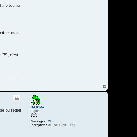
faire tourner
voiture mais
 "5", c'est
H
a
u
t
BAJOMA
se où l'éther
Ligue
Messages :
210
Inscription :
01 Jan 1970, 01:00