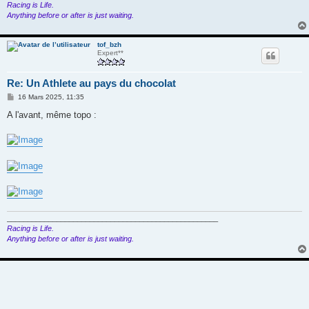
Racing is Life.
Anything before or after is just waiting.
tof_bzh
Expert**
Re: Un Athlete au pays du chocolat
M
16 Mars 2025, 11:35
e
s
A l'avant, même topo :
s
a
g
e
___________________________________________________
Racing is Life.
Anything before or after is just waiting.