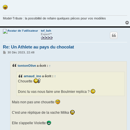
Model-Tribute : la possibilité de refaire quelques pièces pour vos modèles
tof_bzh
Expert**
Re: Un Athlete au pays du chocolat
M
30 Déc 2023, 22:48
e
s
s
tontonOlive
a écrit :
↑
a
g
e
arnaud_ino
a écrit :
↑
Chouette
Donc tu vas nous faire une Boulmier replica ?
Mais non pas une chouette
C'est une réplique de la vache Milka
Elle s'appelle Violette