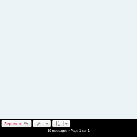
Répondre
10 messages • Page
1
sur
1