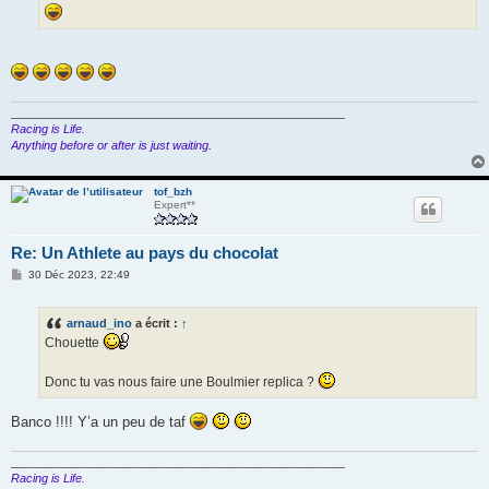
___________________________________________________
Racing is Life.
Anything before or after is just waiting.
tof_bzh
Expert**
Re: Un Athlete au pays du chocolat
M
30 Déc 2023, 22:49
e
s
s
arnaud_ino
a écrit :
↑
a
g
Chouette
e
Donc tu vas nous faire une Boulmier replica ?
Banco !!!! Y’a un peu de taf
___________________________________________________
Racing is Life.