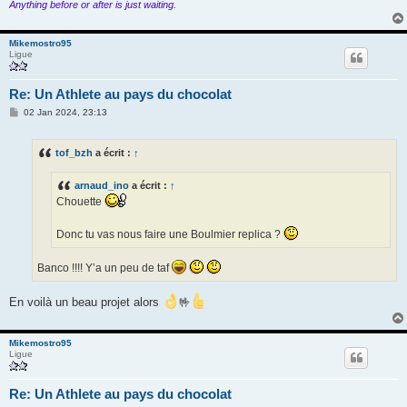
Anything before or after is just waiting.
Mikemostro95
Ligue
Re: Un Athlete au pays du chocolat
M
02 Jan 2024, 23:13
e
s
s
tof_bzh
a écrit :
↑
a
g
e
arnaud_ino
a écrit :
↑
Chouette
Donc tu vas nous faire une Boulmier replica ?
Banco !!!! Y’a un peu de taf
En voilà un beau projet alors
🤟
Mikemostro95
Ligue
Re: Un Athlete au pays du chocolat