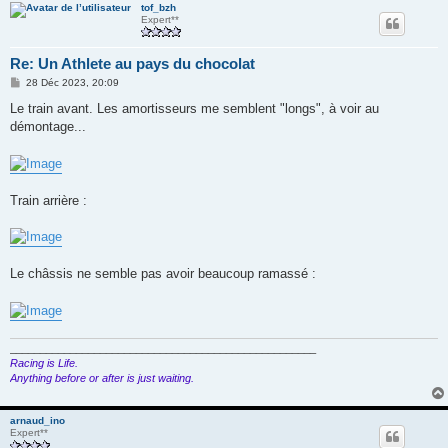
tof_bzh
Expert**
Re: Un Athlete au pays du chocolat
M
28 Déc 2023, 20:09
e
s
Le train avant. Les amortisseurs me semblent "longs", à voir au
s
démontage...
a
g
e
Train arrière :
Le châssis ne semble pas avoir beaucoup ramassé :
___________________________________________________
Racing is Life.
Anything before or after is just waiting.
arnaud_ino
Expert**