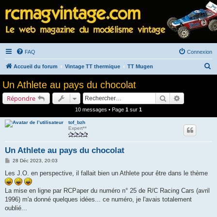
FAQ
Connexion
R
Accueil du forum
Vintage TT thermique
TT Mugen
e
Un Athlete au pays du chocolat
c
Rechercher
Recherche a
Répondre
h
10 messages • Page
1
sur
1
e
tof_bzh
r
Expert**
c
h
Un Athlete au pays du chocolat
e
M
28 Déc 2023, 20:03
e
r
s
Les J.O. en perspective, il fallait bien un Athlete pour être dans le thème
s
a
g
La mise en ligne par RCPaper du numéro n° 25 de R/C Racing Cars (avril
e
1996) m'a donné quelques idées... ce numéro, je l'avais totalement
oublié...