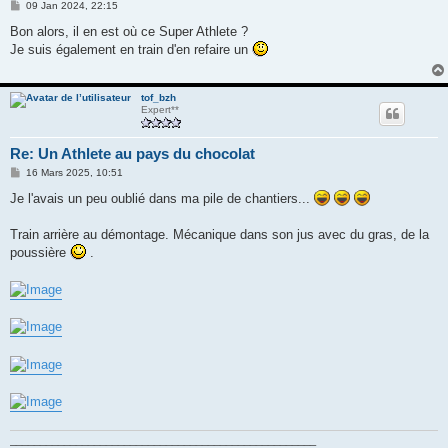
M
09 Jan 2024, 22:15
e
s
Bon alors, il en est où ce Super Athlete ?
s
Je suis également en train d'en refaire un
a
g
e
tof_bzh
Expert**
Re: Un Athlete au pays du chocolat
M
16 Mars 2025, 10:51
e
s
Je l'avais un peu oublié dans ma pile de chantiers...
s
a
g
Train arrière au démontage. Mécanique dans son jus avec du gras, de la
e
poussière
.
___________________________________________________