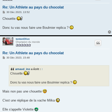
Re: Un Athlete au pays du chocolat
M
30 Déc 2023, 13:52
e
s
Chouette
s
a
g
Donc tu vas nous faire une Boulmier replica ?
e
tontonOlive
Champion du monde
Re: Un Athlete au pays du chocolat
M
30 Déc 2023, 15:48
e
s
s
arnaud_ino
a écrit :
↑
a
g
Chouette
e
Donc tu vas nous faire une Boulmier replica ?
Mais non pas une chouette
C'est une réplique de la vache Milka
Elle s'appelle Violette