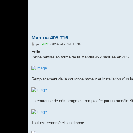
Mantua 405 T16
M
par
alf77
»
02 Août 2024, 16:36
e
s
Hello
s
Petite remise en forme de la Mantua 4x2 habillée en 405
a
g
e
Remplacement de la couronne moteur et installation d'un l
La couronne de démarrage est remplacée par un modèle SG 
Tout est remonté et fonctionne .