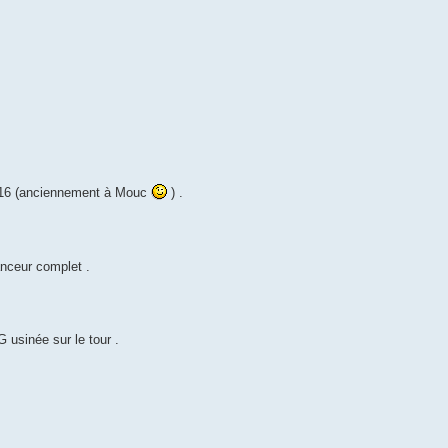
 T16 (anciennement à Mouc
) .
anceur complet .
usinée sur le tour .