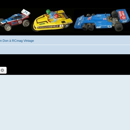
un Don à RCmag Vintage
echercher
Recherche avancée