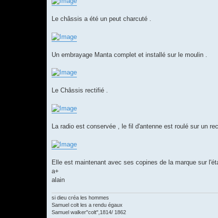
Le châssis a été un peut charcuté .
Un embrayage Manta complet et installé sur le moulin .
Le Châssis rectifié .
La radio est conservée , le fil d'antenne est roulé sur un r
Elle est maintenant avec ses copines de la marque sur l'ét
a+
alain
si dieu créa les hommes
Samuel colt les a rendu égaux
Samuel walker"colt",1814/ 1862