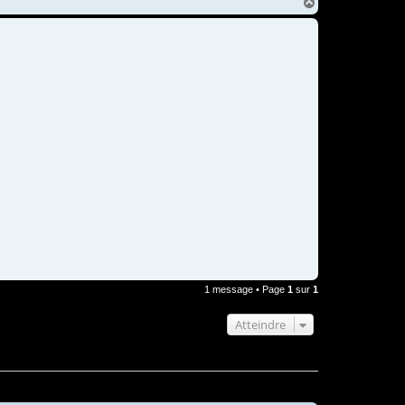
H
a
u
t
1 message • Page
1
sur
1
Atteindre