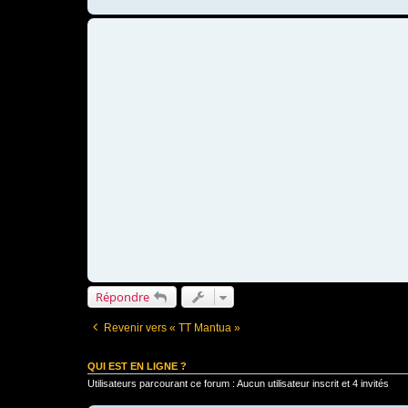
Répondre
Revenir vers « TT Mantua »
QUI EST EN LIGNE ?
Utilisateurs parcourant ce forum : Aucun utilisateur inscrit et 4 invités