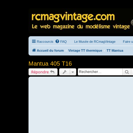
Raccourcis
FAQ
Le Musée de RCmagVintage
Faire 
Accueil du forum
Vintage TT thermique
TT Mantua
Mantua 405 T16
R
Répondre