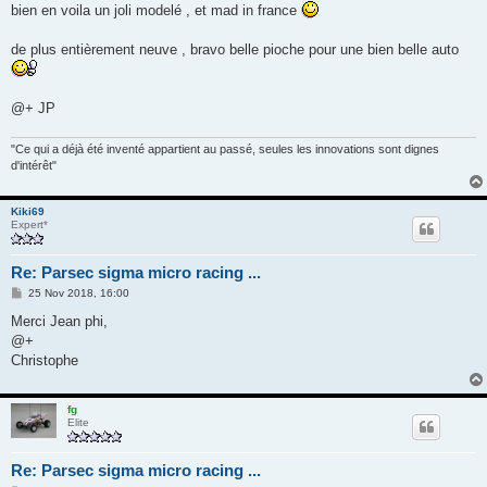
g
bien en voila un joli modelé , et mad in france
e
de plus entièrement neuve , bravo belle pioche pour une bien belle auto
@+ JP
"Ce qui a déjà été inventé appartient au passé, seules les innovations sont dignes
d'intérêt"
Kiki69
Expert*
Re: Parsec sigma micro racing ...
M
25 Nov 2018, 16:00
e
s
Merci Jean phi,
s
@+
a
g
Christophe
e
fg
Elite
Re: Parsec sigma micro racing ...