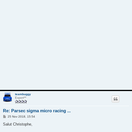
teambuggy
Expert**
Re: Parsec sigma micro racing ...
M
25 Nov 2018, 15:54
e
s
Salut Christophe,
s
a