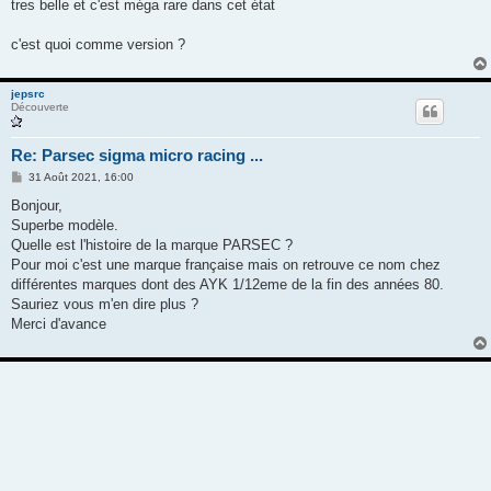
s
tres belle et c'est méga rare dans cet état
s
a
g
c'est quoi comme version ?
e
jepsrc
Découverte
Re: Parsec sigma micro racing ...
M
31 Août 2021, 16:00
e
s
Bonjour,
s
Superbe modèle.
a
g
Quelle est l'histoire de la marque PARSEC ?
e
Pour moi c'est une marque française mais on retrouve ce nom chez
différentes marques dont des AYK 1/12eme de la fin des années 80.
Sauriez vous m'en dire plus ?
Merci d'avance