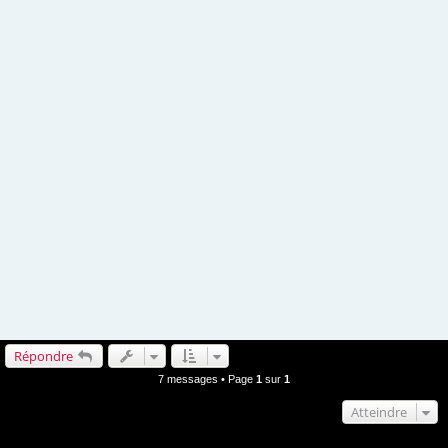
Répondre
7 messages • Page
1
sur
1
Atteindre