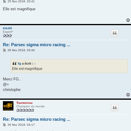
M
25 Nov 2018, 20:41
e
s
Elle est magnifique
s
a
g
e
Kiki69
Expert*
Re: Parsec sigma micro racing ...
M
26 Nov 2018, 03:44
e
s
s
fg
a écrit :
↑
a
g
Elle est magnifique
e
Merci FG..
@+
christophe
Tractoricou
Champion du monde
Re: Parsec sigma micro racing ...
M
26 Nov 2018, 04:17
e