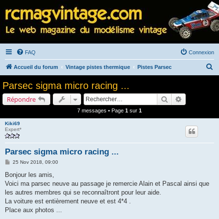
FAQ
Connexion
R
Accueil du forum
Vintage pistes thermique
Pistes Parsec
e
Parsec sigma micro racing ...
c
Rechercher
Recherche a
Répondre
h
7 messages • Page
1
sur
1
e
Kiki69
r
Expert*
c
h
Parsec sigma micro racing ...
e
M
25 Nov 2018, 09:00
e
r
s
Bonjour les amis,
s
Voici ma parsec neuve au passage je remercie Alain et Pascal ainsi que
a
g
les autres membres qui se reconnaîtront pour leur aide.
e
La voiture est entièrement neuve et est 4*4 .
Place aux photos ...