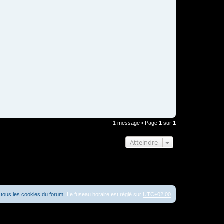
1 message • Page
1
sur
1
Atteindre
tous les cookies du forum
Le fuseau horaire est réglé sur
UTC+02:00