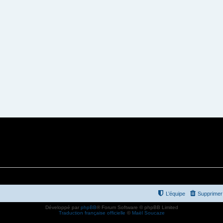
L’équipe
Supprimer 
Développé par
phpBB
® Forum Software © phpBB Limited
Traduction française officielle
©
Maël Soucaze