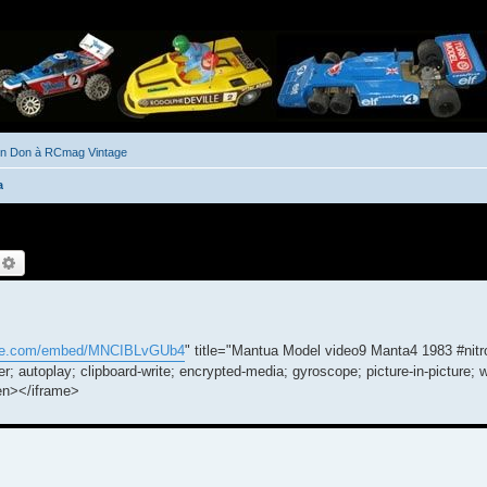
un Don à RCmag Vintage
a
echercher
Recherche avancée
ube.com/embed/MNCIBLvGUb4
" title="Mantua Model video9 Manta4 1983 #nitr
 autoplay; clipboard-write; encrypted-media; gyroscope; picture-in-picture; 
reen></iframe>