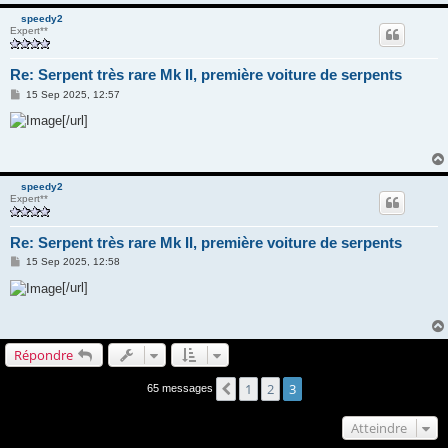
speedy2
Expert**
Re: Serpent très rare Mk II, première voiture de serpents
M
15 Sep 2025, 12:57
e
s
[/url]
s
a
g
e
speedy2
Expert**
Re: Serpent très rare Mk II, première voiture de serpents
M
15 Sep 2025, 12:58
e
s
[/url]
s
a
g
e
Répondre
1
2
3
Précédent
65 messages
Atteindre