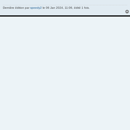
g
e
Dernière édition par
speedy2
le 06 Jan 2024, 11:06, édité 1 fois.