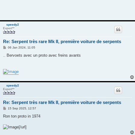
speedy2
Expert**
Re: Serpent très rare Mk II, première voiture de serpents
M
06 Jan 2024, 11:05
e
s
.. Bervoets avec un proto avec freins avants
s
a
g
e
speedy2
Expert**
Re: Serpent très rare Mk II, première voiture de serpents
M
15 Sep 2025, 12:57
e
s
Ron ton proto in 1974
s
a
g
[/url]
e