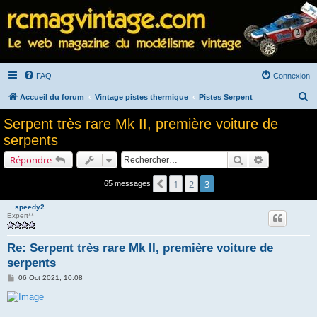
FAQ
Connexion
R
Accueil du forum
Vintage pistes thermique
Pistes Serpent
e
Serpent très rare Mk II, première voiture de
c
serpents
h
Rechercher
Recherche a
Répondre
e
r
1
2
3
Précédent
65 messages
c
speedy2
h
Expert**
e
Re: Serpent très rare Mk II, première voiture de
r
serpents
M
06 Oct 2021, 10:08
e
s
s
a