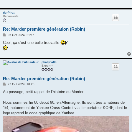
derPirat
Découverte
Re: Marder première génération (Robin)
M
26 Oct 2024, 21:15
e
s
Cool, ça c'est une belle trouvaille
s
a
g
e
pbalpha83
Expert**
Re: Marder première génération (Robin)
M
27 Oct 2024, 10:26
e
s
Au passage, petit rappel de l’histoire du Marder :
s
a
g
Nous sommes fin 80 début 90, en Allemagne. Ils sont très amateurs de
e
1/4, notamment de Yankee Cross-Control via l’importateur KORF, dont le
logo reprend le code graphique de Yankee