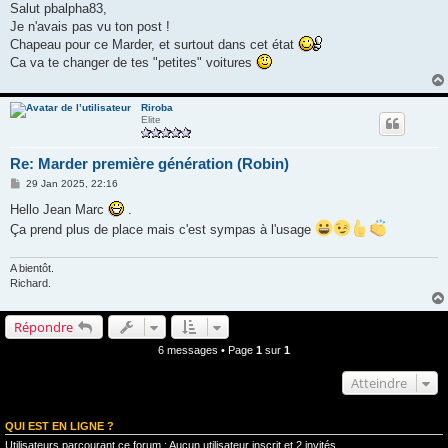
s
Salut pbalpha83,
s
Je n'avais pas vu ton post !
a
g
Chapeau pour ce Marder, et surtout dans cet état
e
Ca va te changer de tes "petites" voitures
Riroba
Elite
Re: Marder première génération (Robin)
M
29 Jan 2025, 22:16
e
s
Hello Jean Marc
.
s
Ça prend plus de place mais c'est sympas à l'usage
a
g
e
A bientôt.
Richard.
Répondre
6 messages • Page
1
sur
1
Atteindre
QUI EST EN LIGNE ?
Utilisateurs parcourant ce forum : Aucun utilisateur inscrit et 2 invités