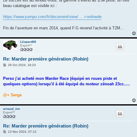
Le succès est au rendez-vous, la gamme s’étend au 1/5e piste, un très
beau catalogue est visible ici :
https://www.yumpu.com/fr/document/view/ ... r-onlinede
Fin de l’aventure en mars 2014, quand F.G revend l’activité à T2M...
Léopard68
Expert**
Re: Marder première génération (Robin)
M
29 Oct 2024, 18:23
e
s
.
s
Perso j'ai acheté mon Marder Race (équipé en roues piste et
a
g
quelques options) lorsqu'il à été équipé du moteur zénoah 23cc.....
e
@+ Serge
arnaud_ino
Expert**
Re: Marder première génération (Robin)
M
13 Nov 2024, 07:13
e