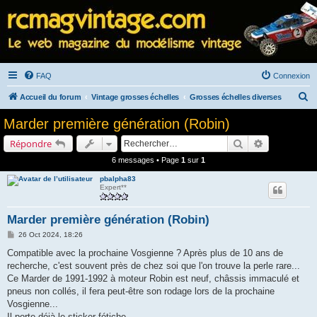
FAQ
Connexion
R
Accueil du forum
Vintage grosses échelles
Grosses échelles diverses
e
Marder première génération (Robin)
c
Rechercher
Recherche a
Répondre
h
6 messages • Page
1
sur
1
e
pbalpha83
r
Expert**
c
h
Marder première génération (Robin)
e
M
26 Oct 2024, 18:26
e
r
s
Compatible avec la prochaine Vosgienne ? Après plus de 10 ans de
s
recherche, c'est souvent près de chez soi que l'on trouve la perle rare...
a
g
Ce Marder de 1991-1992 à moteur Robin est neuf, châssis immaculé et
e
pneus non collés, il fera peut-être son rodage lors de la prochaine
Vosgienne...
Il porte déjà le sticker fétiche...