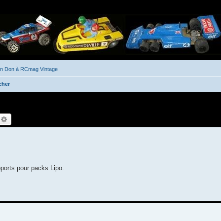
un Don à RCmag Vintage
cher
echercher
Recherche avancée
pports pour packs Lipo.