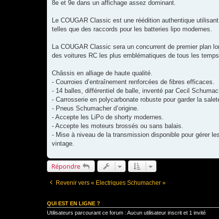
8e et 9e dans un affichage assez dominant.
Le COUGAR Classic est une réédition authentique utilisant u
telles que des raccords pour les batteries lipo modernes.
La COUGAR Classic sera un concurrent de premier plan lors 
des voitures RC les plus emblématiques de tous les temps
Châssis en alliage de haute qualité.
- Courroies d’entraînement renforcées de fibres efficaces.
- 14 balles, différentiel de balle, inventé par Cecil Schuma
- Carrosserie en polycarbonate robuste pour garder la saleté
- Pneus Schumacher d’origine.
- Accepte les LiPo de shorty modernes.
- Accepte les moteurs brossés ou sans balais.
- Mise à niveau de la transmission disponible pour gérer 
vintage.
Répondre
Revenir vers « Electriques Schumacher »
QUI EST EN LIGNE ?
Utilisateurs parcourant ce forum : Aucun utilisateur inscrit et 1 invité