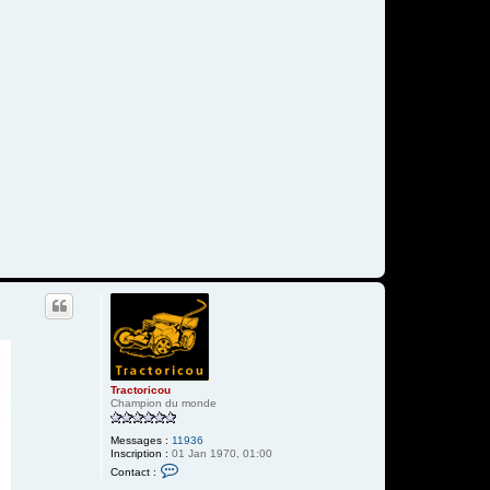
Tractoricou
Champion du monde
Messages :
11936
Inscription :
01 Jan 1970, 01:00
C
Contact :
o