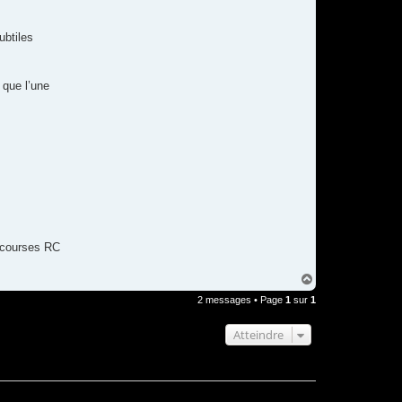
ubtiles
 que l’une
s courses RC
H
a
2 messages • Page
1
sur
1
u
t
Atteindre