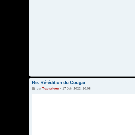
Re: Ré-édition du Cougar
M
par
Tractoricou
»
17 Juin 2022, 10:08
e
s
s
a
g
e