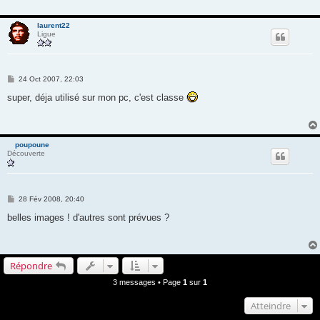
laurent22
Ligue
M
24 Oct 2007, 22:03
e
s
super, déja utilisé sur mon pc, c'est classe
s
a
g
e
poupoune
Découverte
M
28 Fév 2008, 20:40
e
s
belles images ! d'autres sont prévues ?
s
a
g
e
Répondre
3 messages • Page
1
sur
1
Atteindre