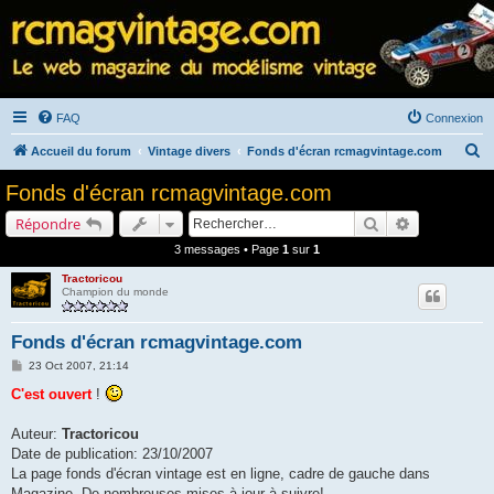
FAQ
Connexion
R
Accueil du forum
Vintage divers
Fonds d'écran rcmagvintage.com
e
Fonds d'écran rcmagvintage.com
c
Rechercher
Recherche a
Répondre
h
3 messages • Page
1
sur
1
e
Tractoricou
r
Champion du monde
c
h
Fonds d'écran rcmagvintage.com
e
M
23 Oct 2007, 21:14
e
r
s
C'est ouvert
!
s
a
g
Auteur:
Tractoricou
e
Date de publication: 23/10/2007
La page fonds d'écran vintage est en ligne, cadre de gauche dans
Magazine. De nombreuses mises à jour à suivre!