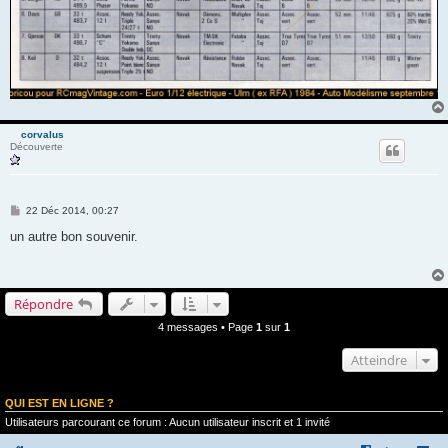
corvalus
Découverte
M
22 Déc 2014, 00:27
e
s
un autre bon souvenir.
s
a
g
e
Répondre
4 messages • Page
1
sur
1
Atteindre
QUI EST EN LIGNE ?
Utilisateurs parcourant ce forum : Aucun utilisateur inscrit et 1 invité