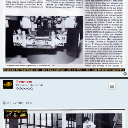
Tractoricou
Champion du monde
M
07 Fév 2011, 19:38
e
s
s
a
g
e