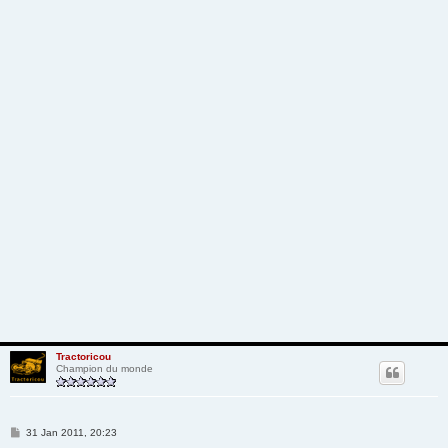
Tractoricou
Champion du monde
M
31 Jan 2011, 20:23
e