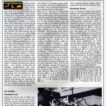
s
s
a
g
e