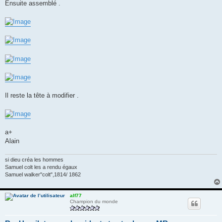
Ensuite assemblé .
Il reste la tête à modifier .
a+
Alain
si dieu créa les hommes
Samuel colt les a rendu égaux
Samuel walker"colt",1814/ 1862
alf77
Champion du monde