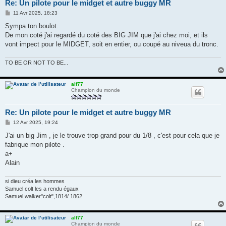
Re: Un pilote pour le midget et autre buggy MR
M
11 Avr 2025, 18:23
e
s
Sympa ton boulot.
s
De mon coté j'ai regardé du coté des BIG JIM que j'ai chez moi, et ils
a
g
vont impect pour le MIDGET, soit en entier, ou coupé au niveua du tronc.
e
TO BE OR NOT TO BE...
alf77
Champion du monde
Re: Un pilote pour le midget et autre buggy MR
M
12 Avr 2025, 19:24
e
s
J'ai un big Jim , je le trouve trop grand pour du 1/8 , c'est pour cela que je
s
fabrique mon pilote .
a
g
a+
e
Alain
si dieu créa les hommes
Samuel colt les a rendu égaux
Samuel walker"colt",1814/ 1862
alf77
Champion du monde