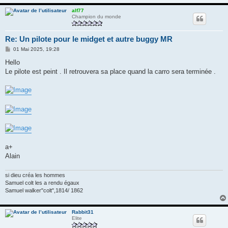
alf77
Champion du monde
Re: Un pilote pour le midget et autre buggy MR
M
01 Mai 2025, 19:28
e
s
Hello
s
Le pilote est peint . Il retrouvera sa place quand la carro sera terminée .
a
g
e
a+
Alain
si dieu créa les hommes
Samuel colt les a rendu égaux
Samuel walker"colt",1814/ 1862
Rabbit31
Elite