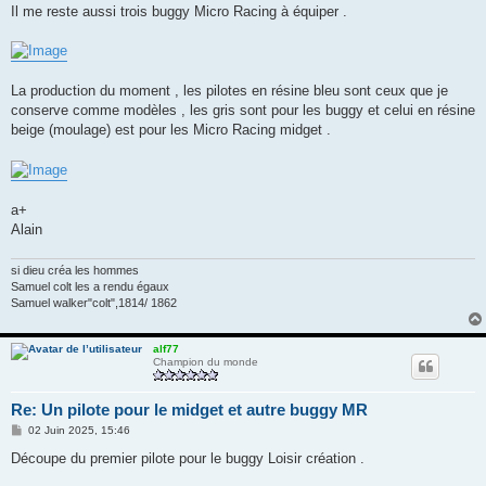
Il me reste aussi trois buggy Micro Racing à équiper .
La production du moment , les pilotes en résine bleu sont ceux que je
conserve comme modèles , les gris sont pour les buggy et celui en résine
beige (moulage) est pour les Micro Racing midget .
a+
Alain
si dieu créa les hommes
Samuel colt les a rendu égaux
Samuel walker"colt",1814/ 1862
alf77
Champion du monde
Re: Un pilote pour le midget et autre buggy MR
M
02 Juin 2025, 15:46
e
s
Découpe du premier pilote pour le buggy Loisir création .
s
a