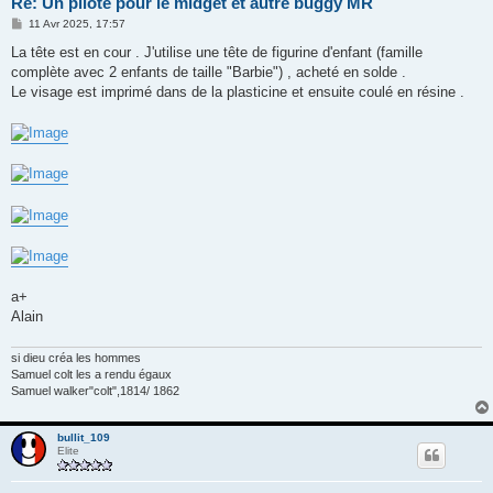
Re: Un pilote pour le midget et autre buggy MR
M
11 Avr 2025, 17:57
e
s
La tête est en cour . J'utilise une tête de figurine d'enfant (famille
s
complète avec 2 enfants de taille "Barbie") , acheté en solde .
a
g
Le visage est imprimé dans de la plasticine et ensuite coulé en résine .
e
a+
Alain
si dieu créa les hommes
Samuel colt les a rendu égaux
Samuel walker"colt",1814/ 1862
bullit_109
Elite