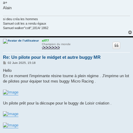
a+
Alain
si dieu créa les hommes
Samuel colt les a rendu égaux
Samuel walker"colt",1814/ 1862
alf77
Champion du monde
Re: Un pilote pour le midget et autre buggy MR
M
02 Juin 2025, 15:18
e
s
Hello
s
En ce moment l'imprimante résine tourne à plein régime . J'imprime un lot
a
g
de pilotes pour équiper tout mes buggy Micro Racing .
e
Un pilote prêt pour la découpe pour le buggy de Loisir création .