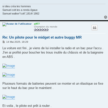
si dieu créa les hommes
Samuel colt les a rendu égaux
Samuel walker"colt",1814/ 1862
alf77
Champion du monde
Re: Un pilote pour le midget et autre buggy MR
M
14 Mai 2025, 18:29
e
s
La voiture est fini , je viens de lui installer la radio et un bac pour l'accu .
s
J'en ai profité pour boucher les trous inutile du châssis et de la baignoire
a
g
en ABS .
e
Plusieurs formats de batteries peuvent se monter et un élastique se fixe
sur le haut du bac pour le maintient .
Et voila , le pilote est prêt à rouler .