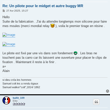
Re: Un pilote pour le midget et autre buggy MR
M
27 Avr 2025, 15:27
e
s
Hello
s
Suite de la fabrication . J'ai du attendre longtemps mon silicone pour faire
a
g
mes moules (merci mondial relay
), voila le premier tirage en résine .
e
Le pilote est fixé par une vis dans son fondement
. Les bras ne
touchent pas la carro car ils laissent une ouverture pour placer le clips de
fixation . Maintenant il reste à le finir .
a+
Alain
si dieu créa les hommes
Samuel colt les a rendu égaux
Samuel walker"colt",1814/ 1862
bullit_109
Elite