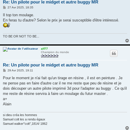
Re: Un pilote pour le midget et autre buggy MR
M
27 Avr 2025, 18:35
e
s
Il top ton moulage.
s
En feras tu d'autre? Selon le prix je serai susceptible d'être intéressé.
a
g
e
TO BE OR NOT TO BE...
alf77
Champion du monde
Re: Un pilote pour le midget et autre buggy MR
M
29 Avr 2025, 19:11
e
s
Pour le moment je n'ai fait qu'un tirage en résine , il est en peinture . Je
s
ne pense pas en faire d'autre car il ne me reste que peu de résine et je
a
g
dois découper un autre pilote imprimé 3d pour l'adapter au buggy . Ce qu'il
e
me reste de résine servira à faire un moulage du futur master .
a+
Alain
si dieu créa les hommes
Samuel colt les a rendu égaux
Samuel walker"colt",1814/ 1862