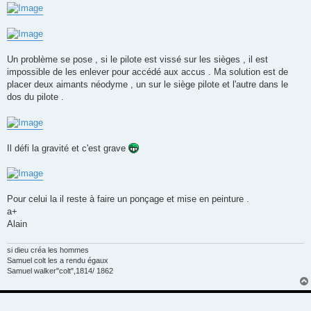
g
e
Un problème se pose , si le pilote est vissé sur les sièges , il est
impossible de les enlever pour accédé aux accus . Ma solution est de
placer deux aimants néodyme , un sur le siège pilote et l'autre dans le
dos du pilote .
Il défi la gravité et c'est grave
Pour celui la il reste à faire un ponçage et mise en peinture .
a+
Alain
si dieu créa les hommes
Samuel colt les a rendu égaux
Samuel walker"colt",1814/ 1862