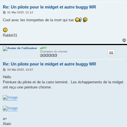
Re: Un pilote pour le midget et autre buggy MR
M
01 Mai 2025, 21:12
e
s
Cool avec les trompettes de la mort qui tue
s
a
g
e
Rabbit31
alf77
Champion du monde
Re: Un pilote pour le midget et autre buggy MR
M
04 Mai 2025, 14:57
e
s
Hello
s
Peinture du pilote et de la carro terminé . Les échappements de la midget
a
g
ont reçu une peinture chrome .
e
a+
Alain