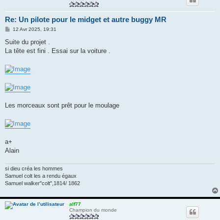
Re: Un pilote pour le midget et autre buggy MR
M
12 Avr 2025, 19:31
e
s
Suite du projet .
s
La tête est fini . Essai sur la voiture .
a
g
e
Les morceaux sont prêt pour le moulage
a+
Alain
si dieu créa les hommes
Samuel colt les a rendu égaux
Samuel walker"colt",1814/ 1862
alf77
Champion du monde