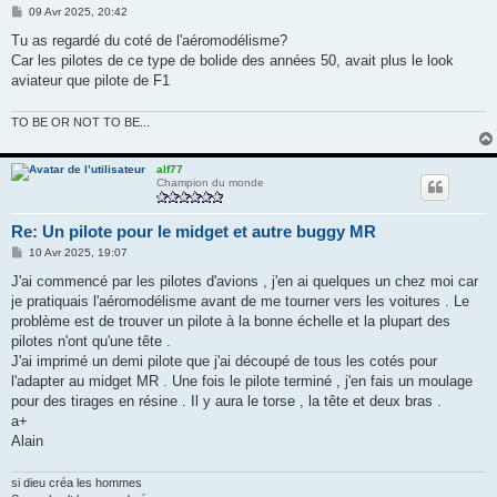
M
09 Avr 2025, 20:42
e
s
Tu as regardé du coté de l'aéromodélisme?
s
Car les pilotes de ce type de bolide des années 50, avait plus le look
a
g
aviateur que pilote de F1
e
TO BE OR NOT TO BE...
alf77
Champion du monde
Re: Un pilote pour le midget et autre buggy MR
M
10 Avr 2025, 19:07
e
s
J'ai commencé par les pilotes d'avions , j'en ai quelques un chez moi car
s
je pratiquais l'aéromodélisme avant de me tourner vers les voitures . Le
a
g
problème est de trouver un pilote à la bonne échelle et la plupart des
e
pilotes n'ont qu'une tête .
J'ai imprimé un demi pilote que j'ai découpé de tous les cotés pour
l'adapter au midget MR . Une fois le pilote terminé , j'en fais un moulage
pour des tirages en résine . Il y aura le torse , la tête et deux bras .
a+
Alain
si dieu créa les hommes