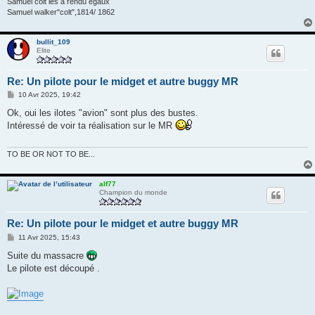
Samuel colt les a rendu égaux
Samuel walker"colt",1814/ 1862
bullit_109
Elite
Re: Un pilote pour le midget et autre buggy MR
M
10 Avr 2025, 19:42
e
s
Ok, oui les ilotes "avion" sont plus des bustes.
s
Intéressé de voir ta réalisation sur le MR
a
g
e
TO BE OR NOT TO BE...
alf77
Champion du monde
Re: Un pilote pour le midget et autre buggy MR
M
11 Avr 2025, 15:43
e
s
Suite du massacre
s
Le pilote est découpé .
a
g
e