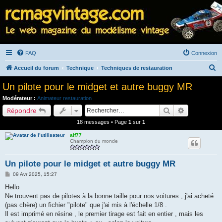
FAQ
Connexion
R
Accueil du forum
Technique
Techniques de restauration
e
Un pilote pour le midget et autre buggy MR
c
Modérateur :
Animateur restauration
h
Rechercher
Recherche a
Répondre
e
18 messages • Page
1
sur
1
r
alf77
c
Champion du monde
h
Un pilote pour le midget et autre buggy MR
e
M
09 Avr 2025, 15:27
r
e
s
Hello
s
Ne trouvent pas de pilotes à la bonne taille pour nos voitures , j'ai acheté
a
g
(pas chère) un fichier "pilote" que j'ai mis à l'échelle 1/8 .
e
Il est imprimé en résine , le premier tirage est fait en entier , mais les