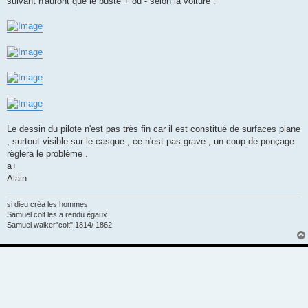
suivant n'auront que le buste + ou - selon la voiture .
Le dessin du pilote n'est pas très fin car il est constitué de surfaces plane
, surtout visible sur le casque , ce n'est pas grave , un coup de ponçage
règlera le problème .
a+
Alain
si dieu créa les hommes
Samuel colt les a rendu égaux
Samuel walker"colt",1814/ 1862