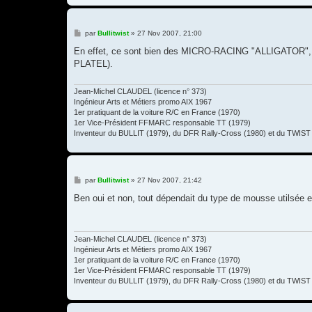
M
par
Bullitwist
»
27 Nov 2007, 21:00
e
s
En effet, ce sont bien des MICRO-RACING "ALLIGATOR", mai
s
PLATEL).
a
g
e
Jean-Michel CLAUDEL (licence n° 373)
Ingénieur Arts et Métiers promo AIX 1967
1er pratiquant de la voiture R/C en France (1970)
1er Vice-Président FFMARC responsable TT (1979)
Inventeur du BULLIT (1979), du DFR Rally-Cross (1980) et du TWIST 
M
par
Bullitwist
»
27 Nov 2007, 21:42
e
s
Ben oui et non, tout dépendait du type de mousse utilsée 
s
a
g
e
Jean-Michel CLAUDEL (licence n° 373)
Ingénieur Arts et Métiers promo AIX 1967
1er pratiquant de la voiture R/C en France (1970)
1er Vice-Président FFMARC responsable TT (1979)
Inventeur du BULLIT (1979), du DFR Rally-Cross (1980) et du TWIST 