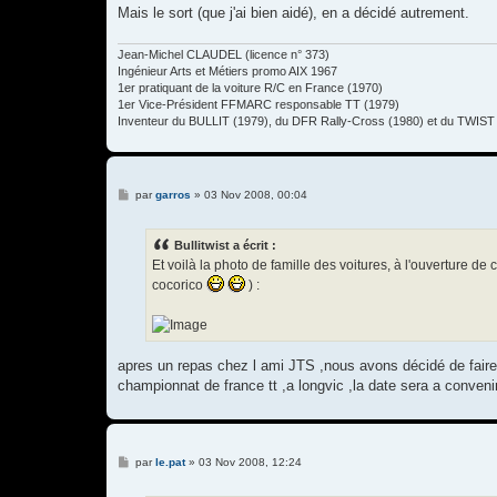
Mais le sort (que j'ai bien aidé), en a décidé autrement.
Jean-Michel CLAUDEL (licence n° 373)
Ingénieur Arts et Métiers promo AIX 1967
1er pratiquant de la voiture R/C en France (1970)
1er Vice-Président FFMARC responsable TT (1979)
Inventeur du BULLIT (1979), du DFR Rally-Cross (1980) et du TWIST 
M
par
garros
»
03 Nov 2008, 00:04
e
s
s
Bullitwist a écrit :
a
g
Et voilà la photo de famille des voitures, à l'ouverture 
e
cocorico
) :
apres un repas chez l ami JTS ,nous avons décidé de fair
championnat de france tt ,a longvic ,la date sera a conve
M
par
le.pat
»
03 Nov 2008, 12:24
e
s