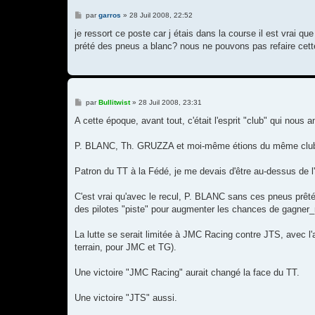
M
par
garros
»
28 Juil 2008, 22:52
e
s
je ressort ce poste car j étais dans la course il est vrai qu
s
prété des pneus a blanc? nous ne pouvons pas refaire cett
a
g
e
M
par
Bullitwist
»
28 Juil 2008, 23:31
e
s
A cette époque, avant tout, c'était l'esprit "club" qui nous a
s
a
g
P. BLANC, Th. GRUZZA et moi-même étions du même club,
e
Patron du TT à la Fédé, je me devais d'être au-dessus de l
C'est vrai qu'avec le recul, P. BLANC sans ces pneus prêt
des pilotes "piste" pour augmenter les chances de gagner_n'
La lutte se serait limitée à JMC Racing contre JTS, avec l'
terrain, pour JMC et TG).
Une victoire "JMC Racing" aurait changé la face du TT.
Une victoire "JTS" aussi.