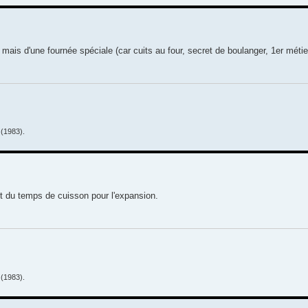
s d'une fournée spéciale (car cuits au four, secret de boulanger, 1er métie
(1983).
et du temps de cuisson pour l'expansion.
(1983).