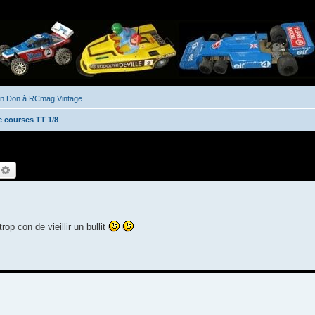
un Don à RCmag Vintage
e courses TT 1/8
echercher
Recherche avancée
rop con de vieillir un bullit