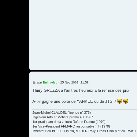
M
par
Bullitwist
»
25 Nov 2007, 21:58
e
s
Thirry GRUZZA a l'air très heureux à la remise des prix.
s
a
g
A-t-il gagné une boite de YANKEE ou de JTS ?
e
Jean-Michel CLAUDEL (licence n° 373)
Ingénieur Arts et Métiers promo AIX 1967
1er pratiquant de la voiture R/C en France (1970)
1er Vice-Président FFMARC responsable TT (1979)
Inventeur du BULLIT (1979), du DFR Rally-Cross (1980) et du TWIST 