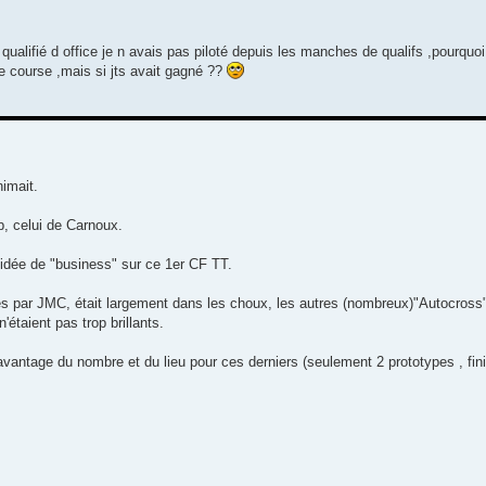
e qualifié d office je n avais pas piloté depuis les manches de qualifs ,pourquoi
e course ,mais si jts avait gagné ??
nimait.
 celui de Carnoux.
'idée de "business" sur ce 1er CF TT.
és par JMC, était largement dans les choux, les autres (nombreux)"Autocross
étaient pas trop brillants.
avantage du nombre et du lieu pour ces derniers (seulement 2 prototypes , fini