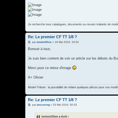
Je recherche tous catalogues, documents ou revues traitants de mod
Re: Le premier CF TT 1/8 ?
M
par
tontonOlive
»
19 Mai 2016, 19:54
e
s
Bonsoir à tous,
s
a
g
Je suis bien content de voir un article sur les débuts du Bull
e
Merci pour ce retour d'image
A+ Olivier
Model-Tribute : la possibilité de refaire quelques pièces pour vos modè
Re: Le premier CF TT 1/8 ?
M
par
jmcracing
»
20 Mai 2016, 00:33
e
s
s
tontonOlive a écrit :
a