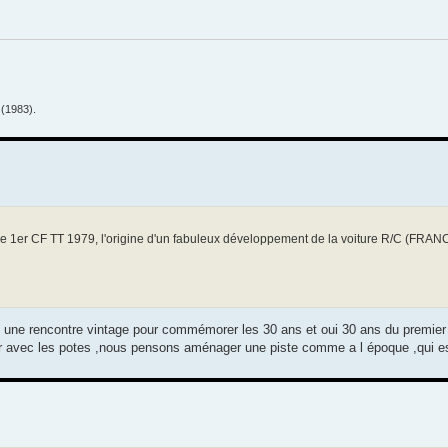
(1983).
de ce 1er CF TT 1979, l'origine d'un fabuleux développement de la voiture R/C (FRAN
e une rencontre vintage pour commémorer les 30 ans et oui 30 ans du premier
nir avec les potes ,nous pensons aménager une piste comme a l époque ,qui es