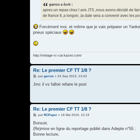
s
garros a écrit :
a
g
apres un repas chez l ami JTS ,nous avons décidé de fa
e
de france tt ,a longvic ,la date sera a convenir avec les
Forcément moi, et même que je vais préparer un Yankee
pneus spéciaux
http://vintage-rc-car.kazeo.com/
Re: Le premier CF TT 1/8 ?
M
par
garros
»
24 Sep 2015, 13:43
e
s
Jmc il vs falloir refaire le post
s
a
g
e
Re: Le premier CF TT 1/8 ?
M
par
RCPaper
»
18 Mai 2016, 22:19
e
s
Bonsoir,
s
(Re)mise en ligne du reportage publié dans Adepte n°55 :
a
g
Bonne lecture,
e