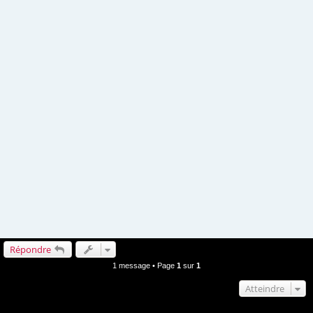
Répondre
1 message • Page
1
sur
1
Atteindre