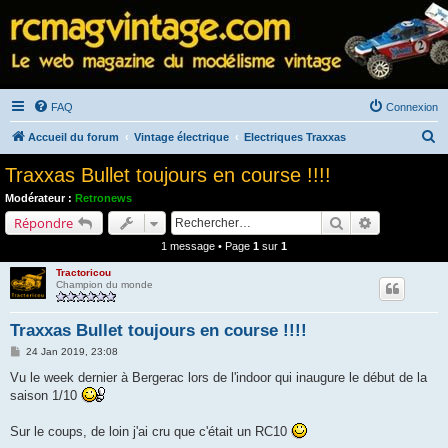
FAQ
Connexion
R
Accueil du forum
Vintage électrique
Electriques Traxxas
e
Traxxas Bullet toujours en course !!!!
c
Modérateur :
Retronews
h
Rechercher
Recherche a
Répondre
e
1 message • Page
1
sur
1
r
Tractoricou
c
Champion du monde
h
Traxxas Bullet toujours en course !!!!
e
M
24 Jan 2019, 23:08
r
e
s
Vu le week dernier à Bergerac lors de l'indoor qui inaugure le début de la
s
saison 1/10
a
g
e
Sur le coups, de loin j'ai cru que c'était un RC10