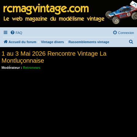
FAQ
Connexion
R
Accueil du forum
Vintage divers
Rassemblements vintage
e
1 au 3 Mai 2026 Rencontre Vintage La
c
Montluçonnaise
h
Modérateur :
Retronews
e
r
c
h
e
r