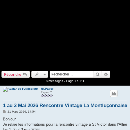
Rechercher
Recherche a
Répondre
8 messages • Page
1
sur
1
RCPaper
Expert**
1 au 3 Mai 2026 Rencontre Vintage La Montluçonnaise
M
21 Mars 2026, 14:54
e
s
Bonjour,
s
Je relaie les informations pour la rencontre vintage à St Victor dans l'Allier
a
g
les 1, 2 et 3 mai 2026.