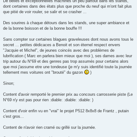
De belles et exceptionnelles machines un peu partout dans les stands,
dont certaines dans des états plus que proche du neuf qui m'ont fait plus
que pitié de voir rouler, se salir et se crasher ...
Des sourires à chaque détours dans les stands, une super ambiance et
de la bonne boisson et de la bonne bouffe !!!
Sans compter sur certaines blagues graveleuses dont nous avons tous le
secret ... petites dédicaces a Benoit et son éternel respect envers
"Jacquie et Michel", de jeunes coincés avec des problèmes de
lubrification ( Marc en parlera bien mieux que moi ), ses dames avec leur
trip autour du N°69 et des genres pas trop assumés pour certains alors
que moi j'assume etre une tondeuse (je m'y suis identifié toute la journée
tellement mes voitures ont "brouté" du gazon
)
Sinon;
Content d'avoir remporté le premier prix au concours carrosserie piste (Le
N°69 n'y est pas pour rien :diable: :diable: :diable: )
Content d'voir enfin vu en "vrai" le projet P512 8x8x8 de Frantz , putain
c'est gros...
Content de n'avoir rien cramé ou grillé sur la journée.