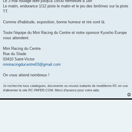
Le 3 mai roulage libre jusqu'à 15h30 fermeture à 16h
Le matin, endurance 1/12 piste le matin et le jeu des binômes sur la piste
TT.
Comme d'habitude, exposition, bonne humeur et rire sont là.
Toute l'équipe du Mini Racing du Centre et notre sponsor Kyosho Europe
vous attendent.
Mini Racing du Centre
Rue du Stade
03410 Saint-Victor
miniracingducentre03@gmail.com
On vous attend nombreux !
Je recherche tous catalogues, documents ou revues traitants de modélisme RC en vue
d'alimenter le site RC-PAPER.COM. Merci d'avance pour votre aide.