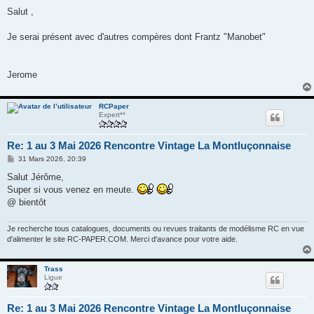
e
s
Salut ,
s
a
g
Je serai présent avec d'autres compères dont Frantz "Manobet"
e
Jerome
RCPaper
Expert**
Re: 1 au 3 Mai 2026 Rencontre Vintage La Montluçonnaise
M
31 Mars 2026, 20:39
e
s
Salut Jérôme,
s
Super si vous venez en meute.
a
g
@ bientôt
e
Je recherche tous catalogues, documents ou revues traitants de modélisme RC en vue
d'alimenter le site RC-PAPER.COM. Merci d'avance pour votre aide.
Trass
Ligue
Re: 1 au 3 Mai 2026 Rencontre Vintage La Montluçonnaise