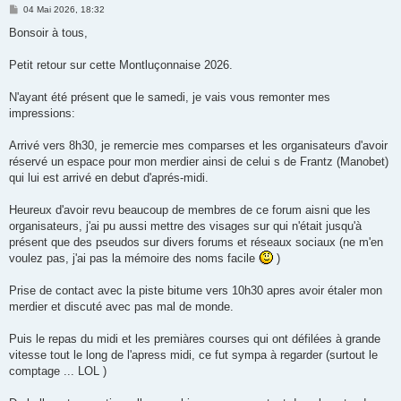
M
04 Mai 2026, 18:32
e
s
Bonsoir à tous,
s
a
g
Petit retour sur cette Montluçonnaise 2026.
e
N'ayant été présent que le samedi, je vais vous remonter mes
impressions:
Arrivé vers 8h30, je remercie mes comparses et les organisateurs d'avoir
réservé un espace pour mon merdier ainsi de celui s de Frantz (Manobet)
qui lui est arrivé en debut d'aprés-midi.
Heureux d'avoir revu beaucoup de membres de ce forum aisni que les
organisateurs, j'ai pu aussi mettre des visages sur qui n'était jusqu'à
présent que des pseudos sur divers forums et réseaux sociaux (ne m'en
voulez pas, j'ai pas la mémoire des noms facile
)
Prise de contact avec la piste bitume vers 10h30 apres avoir étaler mon
merdier et discuté avec pas mal de monde.
Puis le repas du midi et les premiàres courses qui ont défilées à grande
vitesse tout le long de l'apress midi, ce fut sympa à regarder (surtout le
comptage ... LOL )