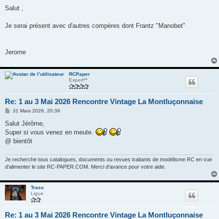
e
s
Salut ,
s
a
g
Je serai présent avec d'autres compères dont Frantz "Manobet"
e
Jerome
RCPaper
Expert**
Re: 1 au 3 Mai 2026 Rencontre Vintage La Montluçonnaise
M
31 Mars 2026, 20:39
e
s
Salut Jérôme,
s
Super si vous venez en meute.
a
g
@ bientôt
e
Je recherche tous catalogues, documents ou revues traitants de modélisme RC en vue
d'alimenter le site RC-PAPER.COM. Merci d'avance pour votre aide.
Trass
Ligue
Re: 1 au 3 Mai 2026 Rencontre Vintage La Montluçonnaise