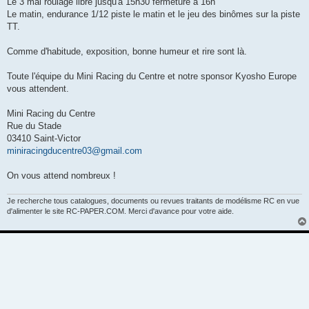
Le 3 mai roulage libre jusqu'à 15h30 fermeture à 16h
Le matin, endurance 1/12 piste le matin et le jeu des binômes sur la piste
TT.
Comme d'habitude, exposition, bonne humeur et rire sont là.
Toute l'équipe du Mini Racing du Centre et notre sponsor Kyosho Europe
vous attendent.
Mini Racing du Centre
Rue du Stade
03410 Saint-Victor
miniracingducentre03@gmail.com
On vous attend nombreux !
Je recherche tous catalogues, documents ou revues traitants de modélisme RC en vue
d'alimenter le site RC-PAPER.COM. Merci d'avance pour votre aide.