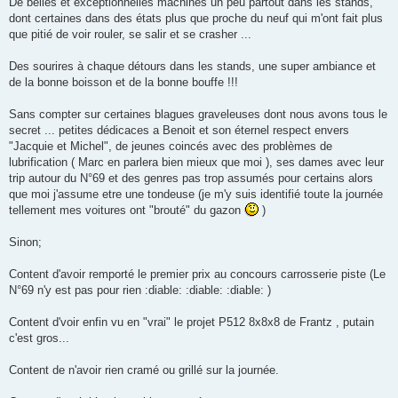
De belles et exceptionnelles machines un peu partout dans les stands,
dont certaines dans des états plus que proche du neuf qui m'ont fait plus
que pitié de voir rouler, se salir et se crasher ...
Des sourires à chaque détours dans les stands, une super ambiance et
de la bonne boisson et de la bonne bouffe !!!
Sans compter sur certaines blagues graveleuses dont nous avons tous le
secret ... petites dédicaces a Benoit et son éternel respect envers
"Jacquie et Michel", de jeunes coincés avec des problèmes de
lubrification ( Marc en parlera bien mieux que moi ), ses dames avec leur
trip autour du N°69 et des genres pas trop assumés pour certains alors
que moi j'assume etre une tondeuse (je m'y suis identifié toute la journée
tellement mes voitures ont "brouté" du gazon
)
Sinon;
Content d'avoir remporté le premier prix au concours carrosserie piste (Le
N°69 n'y est pas pour rien :diable: :diable: :diable: )
Content d'voir enfin vu en "vrai" le projet P512 8x8x8 de Frantz , putain
c'est gros...
Content de n'avoir rien cramé ou grillé sur la journée.