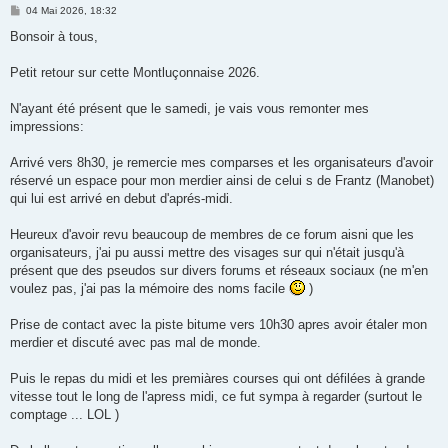
M
04 Mai 2026, 18:32
e
s
Bonsoir à tous,
s
a
g
Petit retour sur cette Montluçonnaise 2026.
e
N'ayant été présent que le samedi, je vais vous remonter mes
impressions:
Arrivé vers 8h30, je remercie mes comparses et les organisateurs d'avoir
réservé un espace pour mon merdier ainsi de celui s de Frantz (Manobet)
qui lui est arrivé en debut d'aprés-midi.
Heureux d'avoir revu beaucoup de membres de ce forum aisni que les
organisateurs, j'ai pu aussi mettre des visages sur qui n'était jusqu'à
présent que des pseudos sur divers forums et réseaux sociaux (ne m'en
voulez pas, j'ai pas la mémoire des noms facile
)
Prise de contact avec la piste bitume vers 10h30 apres avoir étaler mon
merdier et discuté avec pas mal de monde.
Puis le repas du midi et les premiàres courses qui ont défilées à grande
vitesse tout le long de l'apress midi, ce fut sympa à regarder (surtout le
comptage ... LOL )