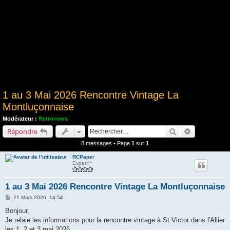
1 au 3 Mai 2026 Rencontre Vintage La
Montluçonnaise
Modérateur :
Retronews
Rechercher
Recherche a
Répondre
8 messages • Page
1
sur
1
RCPaper
Expert**
1 au 3 Mai 2026 Rencontre Vintage La Montluçonnaise
M
21 Mars 2026, 14:54
e
s
Bonjour,
s
Je relaie les informations pour la rencontre vintage à St Victor dans l'Allier
a
g
les 1, 2 et 3 mai 2026.