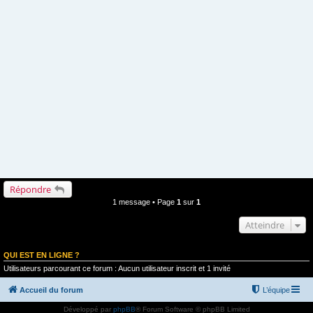
Répondre
1 message • Page
1
sur
1
Atteindre
QUI EST EN LIGNE ?
Utilisateurs parcourant ce forum : Aucun utilisateur inscrit et 1 invité
Accueil du forum
L’équipe
Développé par
phpBB
® Forum Software © phpBB Limited