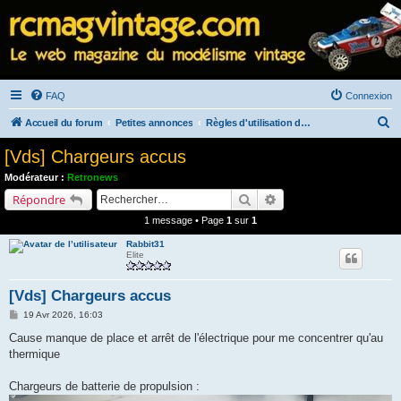
FAQ
Connexion
R
Accueil du forum
Petites annonces
Règles d'utilisation des petites annonces
e
[Vds] Chargeurs accus
c
Modérateur :
Retronews
h
Rechercher
Recherche avancée
Répondre
e
1 message • Page
1
sur
1
r
Rabbit31
c
Elite
h
[Vds] Chargeurs accus
e
M
19 Avr 2026, 16:03
r
e
s
Cause manque de place et arrêt de l'électrique pour me concentrer qu'au
s
thermique
a
g
e
Chargeurs de batterie de propulsion :