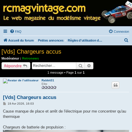
FAQ
Connexion
R
Accueil du forum
Petites annonces
Règles d'utilisation des petites annonces
e
[Vds] Chargeurs accus
c
Modérateur :
Retronews
h
Rechercher
Recherche avancée
Répondre
e
1 message • Page
1
sur
1
r
Rabbit31
c
Elite
h
[Vds] Chargeurs accus
e
M
19 Avr 2026, 16:03
r
e
s
Cause manque de place et arrêt de l'électrique pour me concentrer qu'au
s
thermique
a
g
e
Chargeurs de batterie de propulsion :