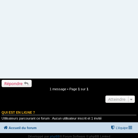
Répondre
1 message • Page
1
sur
1
Atteindre
QUI EST EN LIGNE ?
Utilisateurs parcourant ce forum : Aucun utilisateur inscrit et 1 invité
Accueil du forum
L’équipe
Développé par
phpBB
® Forum Software © phpBB Limited