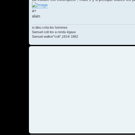
a+
alain
si dieu créa les hommes
Samuel colt les a rendu égaux
Samuel walker"colt",1814/ 1862