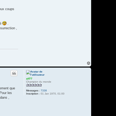
deux coups
pé
.
surrection ,
H
a
u
t
alf77
Champion du monde
usement que
Messages :
7338
 Pour les
Inscription :
01 Jan 1970, 01:00
rdans ,