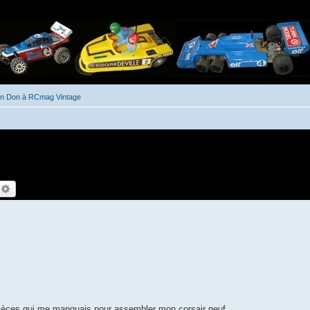
un Don à RCmag Vintage
echercher
Recherche avancée
 pièces qui me manquais pour assembler mon corsair neuf .