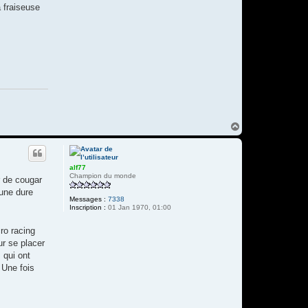
a fraiseuse
H
a
u
t
alf77
Champion du monde
r de cougar
 une dure
Messages :
7338
Inscription :
01 Jan 1970, 01:00
cro racing
ur se placer
 qui ont
 Une fois