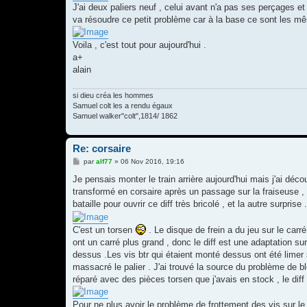
J'ai deux paliers neuf , celui avant n'a pas ses perçages et 
va résoudre ce petit problème car à la base ce sont les m
Voila , c'est tout pour aujourd'hui .
a+
alain
si dieu créa les hommes
Samuel colt les a rendu égaux
Samuel walker"colt",1814/ 1862
Re: corsaire
M
par
alf77
»
06 Nov 2016, 19:16
e
s
Je pensais monter le train arrière aujourd'hui mais j'ai déco
s
transformé en corsaire après un passage sur la fraiseuse , le
a
g
bataille pour ouvrir ce diff très bricolé , et la autre surprise .
e
C'est un torsen
. Le disque de frein a du jeu sur le carr
ont un carré plus grand , donc le diff est une adaptation s
dessus .Les vis btr qui étaient monté dessus ont été limer 
massacré le palier . J'ai trouvé la source du problème de b
réparé avec des pièces torsen que j'avais en stock , le diff
Pour ne plus avoir le problème de frottement des vis sur le 