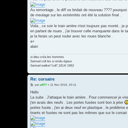
Au remontage , le diff se bridait de nouveau ???? pourquoi ?
de meulage sur les extrémités ont été la solution final .
Voila , ce soir le train arrière n'est toujours pas monté , 
en parlant de roues , j'ai trouver celle manquante dans le ta
je la ferais un peut rouler avec les roues blanche .
a+
alain
si dieu créa les hommes
Samuel colt les a rendu égaux
Samuel walker"colt",1814/ 1862
Re: corsaire
M
par
alf77
»
11 Nov 2016, 20:11
e
s
Hello
s
La suite . J'attaque le train arrière . Pour commencer je vi
a
g
j'en avais des neufs . Les portes fusées sont bon à jeter
e
portes fusée , j'en ai deux neuf en plastique , le problème 
tirants et fusées ne sont pas les mêmes que sur le corsai