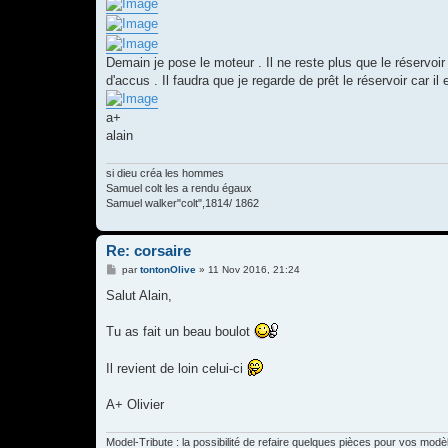
Demain je pose le moteur . Il ne reste plus que le réservoir 
d'accus . Il faudra que je regarde de prêt le réservoir car il 
a+
alain
si dieu créa les hommes
Samuel colt les a rendu égaux
Samuel walker"colt",1814/ 1862
Re: corsaire
M
par
tontonOlive
»
11 Nov 2016, 21:24
e
s
Salut Alain,
s
a
g
Tu as fait un beau boulot
e
Il revient de loin celui-ci
A+ Olivier
Model-Tribute : la possibilité de refaire quelques pièces pour vos modè