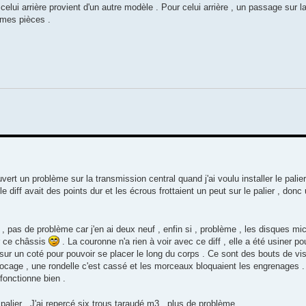
celui arrière provient d'un autre modèle . Pour celui arrière , un passage sur l
êmes pièces .
uvert un problème sur la transmission central quand j'ai voulu installer le palie
 diff avait des points dur et les écrous frottaient un peut sur le palier , donc
é , pas de problème car j'en ai deux neuf , enfin si , problème , les disques mi
ur ce châssis
. La couronne n'a rien à voir avec ce diff , elle a été usiner po
sur un coté pour pouvoir se placer le long du corps . Ce sont des bouts de vis
locage , une rondelle c'est cassé et les morceaux bloquaient les engrenages .
 fonctionne bien .
palier , J'ai repercé six trous taraudé m3 , plus de problème .