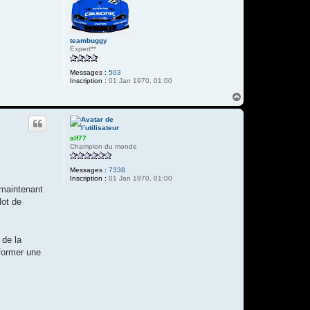
teambuggy
Expert**
Messages :
503
Inscription :
01 Jan 1970, 01:00
H
a
u
t
alf77
Champion du monde
Messages :
7338
Inscription :
01 Jan 1970, 01:00
 maintenant
lot de
 de la
sformer une