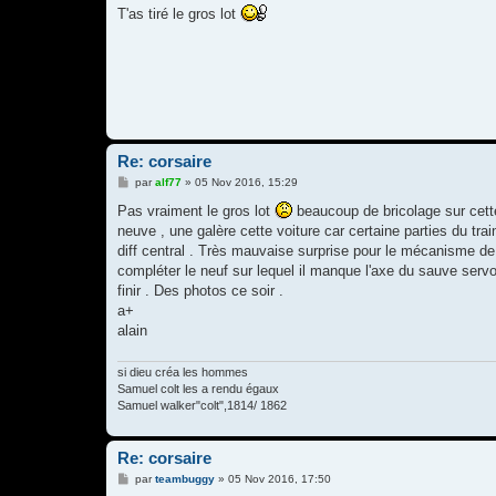
g
T'as tiré le gros lot
e
Re: corsaire
M
par
alf77
»
05 Nov 2016, 15:29
e
s
Pas vraiment le gros lot
beaucoup de bricolage sur cette 
s
neuve , une galère cette voiture car certaine parties du trai
a
g
diff central . Très mauvaise surprise pour le mécanisme de di
e
compléter le neuf sur lequel il manque l'axe du sauve serv
finir . Des photos ce soir .
a+
alain
si dieu créa les hommes
Samuel colt les a rendu égaux
Samuel walker"colt",1814/ 1862
Re: corsaire
M
par
teambuggy
»
05 Nov 2016, 17:50
e