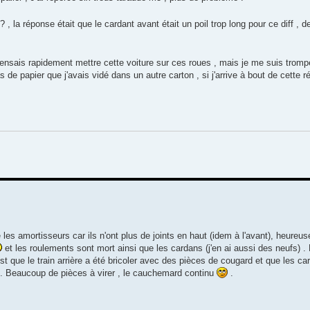
 , la réponse était que le cardant avant était un poil trop long pour ce diff , 
je pensais rapidement mettre cette voiture sur ces roues , mais je me suis trom
s de papier que j'avais vidé dans un autre carton , si j'arrive à bout de cette ré
re les amortisseurs car ils n'ont plus de joints en haut (idem à l'avant), heure
et les roulements sont mort ainsi que les cardans (j'en ai aussi des neufs) .
est que le train arrière a été bricoler avec des pièces de cougard et que les ca
r . Beaucoup de pièces à virer , le cauchemard continu
.