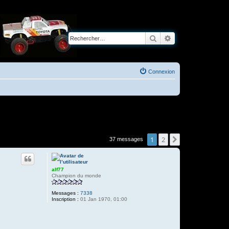
Rechercher
Recherche avancé
Connexion
1
2
Suivant
37 messages
alf77
Champion du monde
Messages :
7338
Inscription :
01 Jan 1970, 01:00