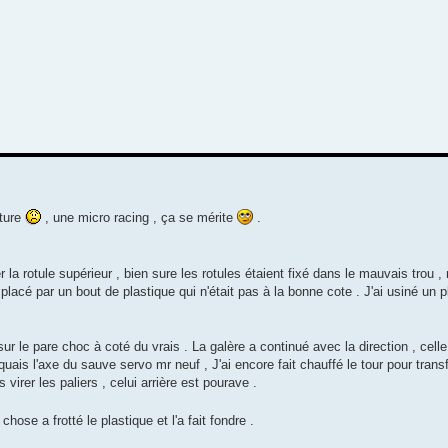
iture
, une micro racing , ça se mérite
.
la rotule supérieur , bien sure les rotules étaient fixé dans le mauvais trou ,
placé par un bout de plastique qui n'était pas à la bonne cote . J'ai usiné un p
 sur le pare choc à coté du vrais . La galère a continué avec la direction , celle
nquais l'axe du sauve servo mr neuf , J'ai encore fait chauffé le tour pour tran
s virer les paliers , celui arrière est pourave .
hose a frotté le plastique et l'a fait fondre .