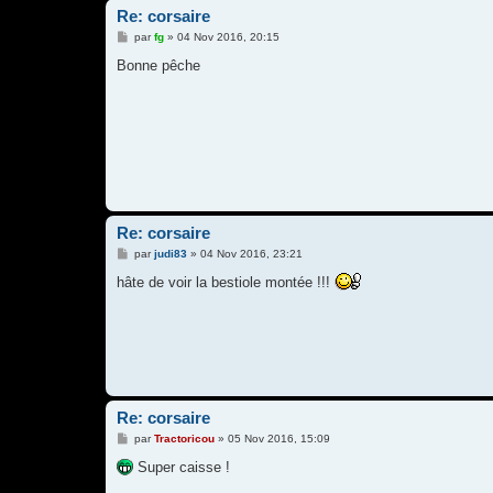
Re: corsaire
M
par
fg
»
04 Nov 2016, 20:15
e
s
Bonne pêche
s
a
g
e
Re: corsaire
M
par
judi83
»
04 Nov 2016, 23:21
e
s
hâte de voir la bestiole montée !!!
s
a
g
e
Re: corsaire
M
par
Tractoricou
»
05 Nov 2016, 15:09
e
s
Super caisse !
s
a