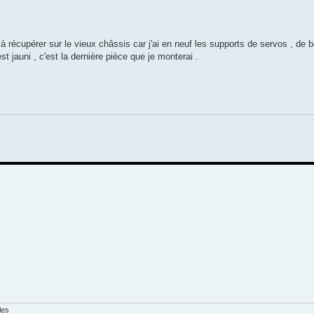
à récupérer sur le vieux châssis car j'ai en neuf les supports de servos , de ba
est jauni , c'est la dernière pièce que je monterai .
les