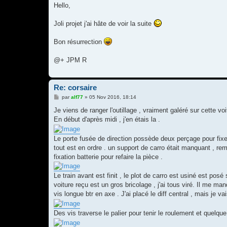
s
Hello,
s
a
g
Joli projet j'ai hâte de voir la suite
e
Bon résurrection
@+ JPM R
Re: corsaire
M
par
alf77
»
05 Nov 2016, 18:14
e
s
Je viens de ranger l'outillage , vraiment galéré sur cette vo
s
En début d'après midi , j'en étais la .
a
g
e
Le porte fusée de direction possède deux perçage pour fixer 
tout est en ordre . un support de carro était manquant , rem
fixation batterie pour refaire la pièce .
Le train avant est finit , le plot de carro est usiné est posé
voiture reçu est un gros bricolage , j'ai tous viré. Il me ma
vis longue btr en axe . J'ai placé le diff central , mais je vai
Des vis traverse le palier pour tenir le roulement et quelque c