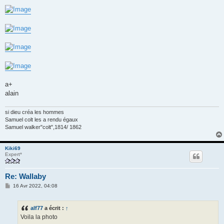
a+
alain
si dieu créa les hommes
Samuel colt les a rendu égaux
Samuel walker"colt",1814/ 1862
Kiki69
Expert*
Re: Wallaby
M
16 Avr 2022, 04:08
e
s
s
alf77
a écrit :
↑
a
g
Voila la photo
e