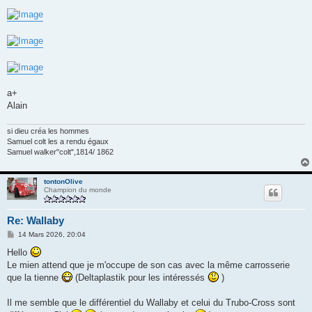
a+
Alain
si dieu créa les hommes
Samuel colt les a rendu égaux
Samuel walker"colt",1814/ 1862
tontonOlive
Champion du monde
Re: Wallaby
M
14 Mars 2026, 20:04
e
s
Hello
s
Le mien attend que je m'occupe de son cas avec la même carrosserie
a
g
que la tienne
(Deltaplastik pour les intéressés
)
e
Il me semble que le différentiel du Wallaby et celui du Trubo-Cross sont