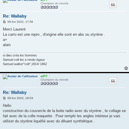
Champion du monde
Re: Wallaby
M
09 Avr 2022, 17:56
e
s
Merci Laurent
s
La carro est une repro , d'origine elle sont en abs ou styrène .
a
g
a+
e
alain
si dieu créa les hommes
Samuel colt les a rendu égaux
Samuel walker"colt",1814/ 1862
alf77
Champion du monde
Re: Wallaby
M
09 Avr 2022, 18:03
e
s
Hello
s
construction du couvercle de la boite radio avec du styrène , le collage se
a
g
fait avec de la colle maquette . Pour remplir les angles intérieur je vais
e
utiliser du styrène liquéfié avec du diluant synthétique .