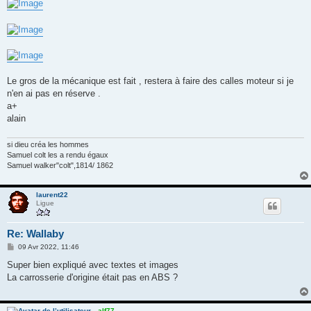
Le gros de la mécanique est fait , restera à faire des calles moteur si je
n'en ai pas en réserve .
a+
alain
si dieu créa les hommes
Samuel colt les a rendu égaux
Samuel walker"colt",1814/ 1862
laurent22
Ligue
Re: Wallaby
M
09 Avr 2022, 11:46
e
s
Super bien expliqué avec textes et images
s
La carrosserie d'origine était pas en ABS ?
a
g
e
alf77