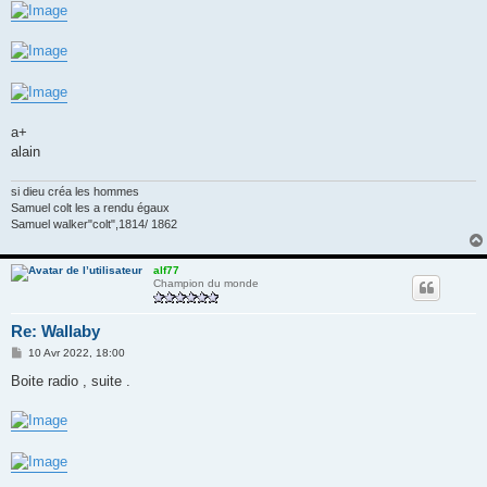
a+
alain
si dieu créa les hommes
Samuel colt les a rendu égaux
Samuel walker"colt",1814/ 1862
alf77
Champion du monde
Re: Wallaby
M
10 Avr 2022, 18:00
e
s
Boite radio , suite .
s
a
g
e