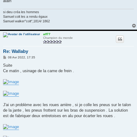
alain
si dieu créa les hommes
Samuel colt les a rendu égaux
Samuel walker"colt",1814/ 1862
alf77
Champion du monde
Re: Wallaby
M
08 Avr 2022, 17:35
e
s
Suite
s
Ce matin , usinage de la came de frein .
a
g
e
J'ai un problème avec les roues arrière , si je colle les pneus sur le talon
de la jante , les pneus frottent sur les bras de suspension . La solution
est de fabriquer deux entretoises en alu pour écarter les roues .