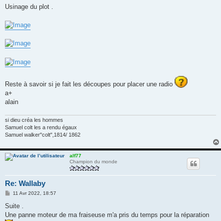
Usinage du plot .
Reste à savoir si je fait les découpes pour placer une radio
a+
alain
si dieu créa les hommes
Samuel colt les a rendu égaux
Samuel walker"colt",1814/ 1862
alf77
Champion du monde
Re: Wallaby
M
11 Avr 2022, 18:57
e
s
Suite .
s
Une panne moteur de ma fraiseuse m'a pris du temps pour la réparation
a