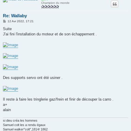
Champion du monde
Re: Wallaby
M
12 Avr 2022, 17:21
e
s
Suite
s
J'ai fini l'installation du moteur et de son échappement .
a
g
e
Des supports servo ont été usiner .
Il reste à faire les tringlerie gaz/frein et finir de découper la carro .
a+
alain
si dieu créa les hommes
Samuel colt les a rendu égaux
Samuel walker"colt",1814/ 1862