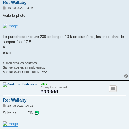
Re: Wallaby
M
15 Avr 2022, 13:35
e
s
Voila la photo
s
a
g
e
Le parechocs mesure 230 de long et 10.5 de diamètre , les trous dans le
support font 17.5 .
a+
alain
si dieu créa les hommes
Samuel colt les a rendu égaux
Samuel walker"colt",1814/ 1862
alf77
Champion du monde
Re: Wallaby
M
15 Avr 2022, 14:51
e
s
Suite et..........FIN
s
a
g
e