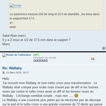
Le parechocs mesure 230 de long et 10.5 de diamètre , les trous dans
le support font 17.5 .
a+
alain
Salut Alain merci.
Il y a 2 trous et 1/2 de 17,5 mm dans le support ?
Merci
alf77
Champion du monde
Re: Wallaby
M
10 Mars 2026, 18:17
e
s
Hello
s
J'ai ressorti mon Wallaby et mon turbo cross pour transformation . Le
a
g
Wallaby était compet pour rouler mais n'avait pas de diff ni les bonnes
e
roues par contre le turbo cross avait un diff et les bonnes roues du
Wallaby . L'échange semblait simple , mais non .....
Le Wallaby a une couronne plus petite qui ne nécessite pas de découpe
sur le pod et le turbo cross a une grande couronne de 72 dents qui passe