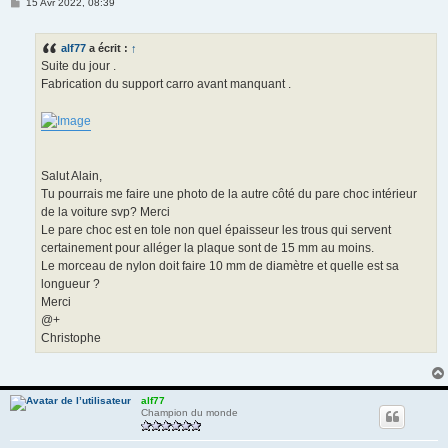
M
15 Avr 2022, 08:39
e
s
s
alf77
a écrit :
↑
a
g
Suite du jour .
e
Fabrication du support carro avant manquant .
Salut Alain,
Tu pourrais me faire une photo de la autre côté du pare choc intérieur
de la voiture svp? Merci
Le pare choc est en tole non quel épaisseur les trous qui servent
certainement pour alléger la plaque sont de 15 mm au moins.
Le morceau de nylon doit faire 10 mm de diamètre et quelle est sa
longueur ?
Merci
@+
Christophe
alf77
Champion du monde