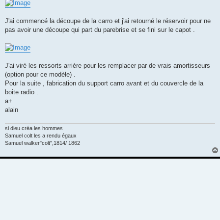
J'ai commencé la découpe de la carro et j'ai retourné le réservoir pour ne
pas avoir une découpe qui part du parebrise et se fini sur le capot .
J'ai viré les ressorts arrière pour les remplacer par de vrais amortisseurs
(option pour ce modèle) .
Pour la suite , fabrication du support carro avant et du couvercle de la
boite radio .
a+
alain
si dieu créa les hommes
Samuel colt les a rendu égaux
Samuel walker"colt",1814/ 1862