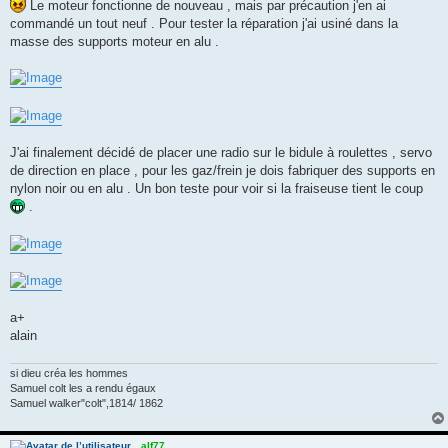
g
Le moteur fonctionne de nouveau , mais par précaution j'en ai
e
commandé un tout neuf . Pour tester la réparation j'ai usiné dans la
masse des supports moteur en alu .
J'ai finalement décidé de placer une radio sur le bidule à roulettes , servo
de direction en place , pour les gaz/frein je dois fabriquer des supports en
nylon noir ou en alu . Un bon teste pour voir si la fraiseuse tient le coup
.
a+
alain
si dieu créa les hommes
Samuel colt les a rendu égaux
Samuel walker"colt",1814/ 1862
alf77