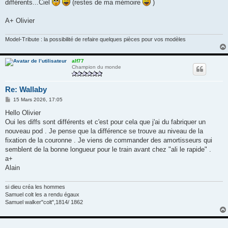
différents...Ciel
(restes de ma mémoire
)
A+ Olivier
Model-Tribute : la possibilité de refaire quelques pièces pour vos modèles
alf77
Champion du monde
Re: Wallaby
M
15 Mars 2026, 17:05
e
s
Hello Olivier
s
Oui les diffs sont différents et c'est pour cela que j'ai du fabriquer un
a
g
nouveau pod . Je pense que la différence se trouve au niveau de la
e
fixation de la couronne . Je viens de commander des amortisseurs qui
semblent de la bonne longueur pour le train avant chez "ali le rapide" .
a+
Alain
si dieu créa les hommes
Samuel colt les a rendu égaux
Samuel walker"colt",1814/ 1862