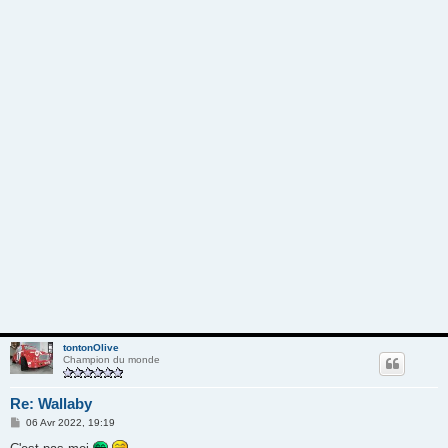
tontonOlive
Champion du monde
Re: Wallaby
M
06 Avr 2022, 19:19
e
s