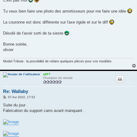
C'est pas moi
s
a
g
Tu veux bien faire une photo des amortisseurs pour me faire une idée
e
La couronne est donc différente sur l'axe rigide et sur le diff
Désolé de t'avoir sorti de ta sieste
Bonne soirée,
olivier
Model-Tribute : la possibilité de refaire quelques pièces pour vos modèles
alf77
Champion du monde
Re: Wallaby
M
07 Avr 2022, 17:52
e
s
Suite du jour .
s
Fabrication du support carro avant manquant .
a
g
e