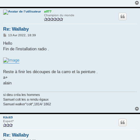
alf77
Champion du monde
Re: Wallaby
M
13 Avr 2022, 18:39
e
s
Hello
s
Fin de l'installation radio .
a
g
e
Reste à finir les découpes de la carro et la peinture .
a+
alain
si dieu créa les hommes
Samuel colt les a rendu égaux
Samuel walker"colt",1814/ 1862
Kiki69
Expert*
Re: Wallaby