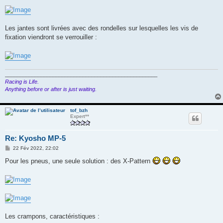
Les jantes sont livrées avec des rondelles sur lesquelles les vis de
fixation viendront se verrouiller :
___________________________________________________
Racing is Life.
Anything before or after is just waiting.
tof_bzh
Expert**
Re: Kyosho MP-5
M
22 Fév 2022, 22:02
e
s
Pour les pneus, une seule solution : des X-Pattern
s
a
g
e
Les crampons, caractéristiques :