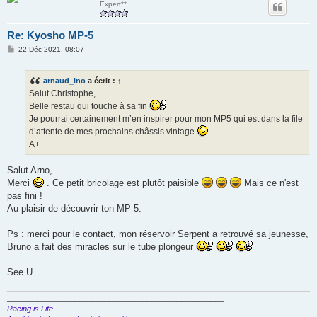
Expert**
Re: Kyosho MP-5
M
22 Déc 2021, 08:07
e
s
s
arnaud_ino
a écrit :
↑
a
g
Salut Christophe,
e
Belle restau qui touche à sa fin
Je pourrai certainement m’en inspirer pour mon MP5 qui est dans la file
d’attente de mes prochains châssis vintage
A+
Salut Arno,
Merci
. Ce petit bricolage est plutôt paisible
Mais ce n'est
pas fini !
Au plaisir de découvrir ton MP-5.
Ps : merci pour le contact, mon réservoir Serpent a retrouvé sa jeunesse,
Bruno a fait des miracles sur le tube plongeur
See U.
___________________________________________________
Racing is Life.