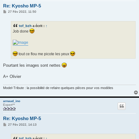
Re: Kyosho MP-5
M
27 Fév 2022, 11:50
e
s
s
tof_bzh
a écrit :
↑
a
g
Job done
e
tout ce flou me picote les yeux
Pourtant les images sont nettes
A+ Olivier
Model-Tribute : la possibilité de refaire quelques pièces pour vos modèles
arnaud_ino
Expert**
Re: Kyosho MP-5
M
27 Fév 2022, 14:13
e
s
s
tof_bzh
a écrit :
↑