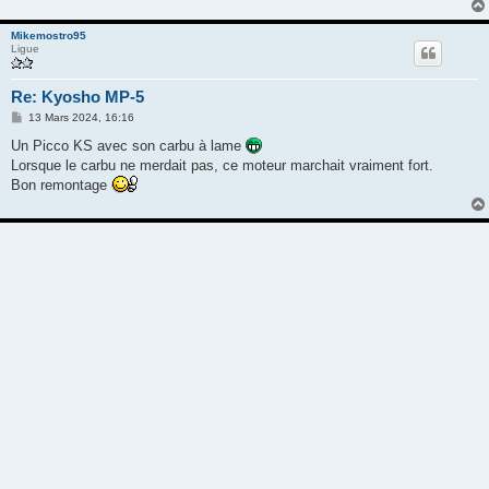
e
Mikemostro95
Ligue
Re: Kyosho MP-5
M
13 Mars 2024, 16:16
e
s
Un Picco KS avec son carbu à lame
s
Lorsque le carbu ne merdait pas, ce moteur marchait vraiment fort.
a
g
Bon remontage
e