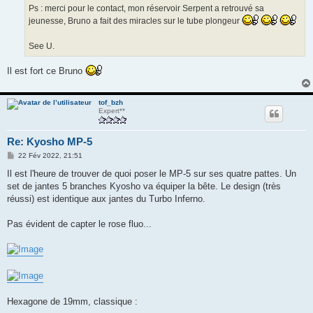
Ps : merci pour le contact, mon réservoir Serpent a retrouvé sa
jeunesse, Bruno a fait des miracles sur le tube plongeur
See U.
Il est fort ce Bruno
tof_bzh
Expert**
Re: Kyosho MP-5
M
22 Fév 2022, 21:51
e
s
Il est l'heure de trouver de quoi poser le MP-5 sur ses quatre pattes. Un
s
set de jantes 5 branches Kyosho va équiper la bête. Le design (très
a
g
réussi) est identique aux jantes du Turbo Inferno.
e
Pas évident de capter le rose fluo...
Hexagone de 19mm, classique :