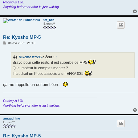
Racing is Life.
Anything before or after is just waiting.
tof_bzh
Expert**
Re: Kyosho MP-5
M
06 Avr 2022, 21:13
e
s
s
Mikemostro95
a écrit :
↑
a
g
Bravo pour cette resto, il est superbe ce MP5
e
Quel moteur tu comptes monter ?
Il faudrait un Picco associé à un EFRA 035
ça me rappelle un certain Léon...
___________________________________________________
Racing is Life.
Anything before or after is just waiting.
arnaud_ino
Expert**
Re: Kyosho MP-5