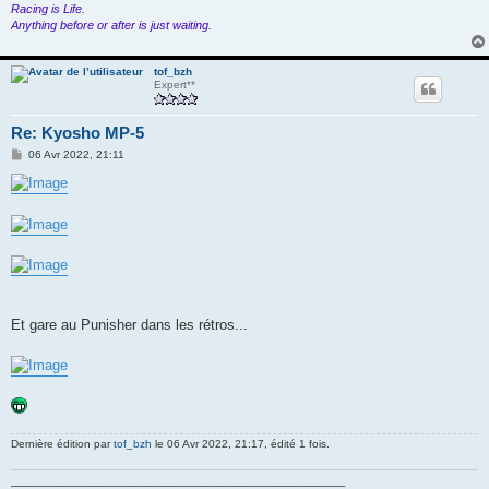
Racing is Life.
Anything before or after is just waiting.
tof_bzh
Expert**
Re: Kyosho MP-5
M
06 Avr 2022, 21:11
e
s
s
a
g
e
Et gare au Punisher dans les rétros...
Dernière édition par
tof_bzh
le 06 Avr 2022, 21:17, édité 1 fois.
___________________________________________________