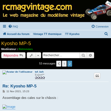
FAQ
Connexion
R
Accueil du forum
Vintage TT thermique
TT Kyosho
e
Kyosho MP-5
c
Modérateur :
Retronews
h
Rechercher
Recherche a
Répondre
e
1
2
Précédent
53 messages
r
c
tof_bzh
Expert**
h
e
Re: Kyosho MP-5
r
M
11 Nov 2021, 15:23
e
s
Assemblage des cales sur le châssis :
s
a
g
e