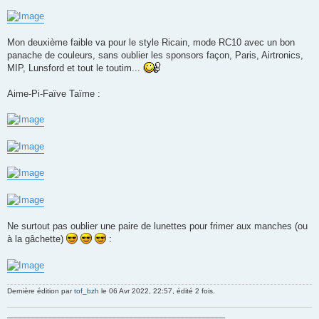
g
e
Mon deuxième faible va pour le style Ricain, mode RC10 avec un bon
panache de couleurs, sans oublier les sponsors façon, Paris, Airtronics,
MIP, Lunsford et tout le toutim...
Aime-Pi-Faïve Taïme :
Ne surtout pas oublier une paire de lunettes pour frimer aux manches (ou
à la gâchette)
:
Dernière édition par
tof_bzh
le 06 Avr 2022, 22:57, édité 2 fois.
___________________________________________________