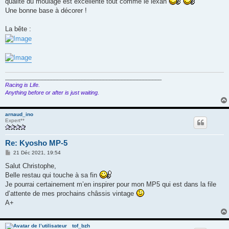
qualité du moulage est excellente tout comme le lexan
a
g
Une bonne base à décorer !
e
La bête :
___________________________________________________
Racing is Life.
Anything before or after is just waiting.
arnaud_ino
Expert**
Re: Kyosho MP-5
M
21 Déc 2021, 19:54
e
s
Salut Christophe,
s
Belle restau qui touche à sa fin
a
g
Je pourrai certainement m’en inspirer pour mon MP5 qui est dans la file
e
d’attente de mes prochains châssis vintage
A+
tof_bzh