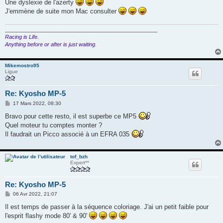
Une dyslexie de l'azerty
J'emmène de suite mon Mac consulter
___________________________________________________
Racing is Life.
Anything before or after is just waiting.
Mikemostro95
Ligue
Re: Kyosho MP-5
M
17 Mars 2022, 08:30
e
s
Bravo pour cette resto, il est superbe ce MP5
s
Quel moteur tu comptes monter ?
a
g
Il faudrait un Picco associé à un EFRA 035
e
tof_bzh
Expert**
Re: Kyosho MP-5
M
06 Avr 2022, 21:07
e
s
Il est temps de passer à la séquence coloriage. J'ai un petit faible pour
s
l'esprit flashy mode 80' & 90'
a