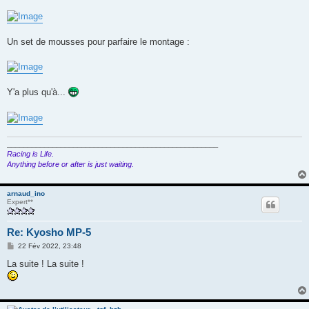
Un set de mousses pour parfaire le montage :
Y'a plus qu'à...
___________________________________________________
Racing is Life.
Anything before or after is just waiting.
arnaud_ino
Expert**
Re: Kyosho MP-5
M
22 Fév 2022, 23:48
e
s
La suite ! La suite !
s
a
g
e