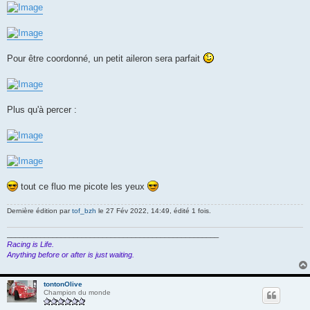
g
e
Pour être coordonné, un petit aileron sera parfait
Plus qu'à percer :
tout ce fluo me picote les yeux
Dernière édition par
tof_bzh
le 27 Fév 2022, 14:49, édité 1 fois.
___________________________________________________
Racing is Life.
Anything before or after is just waiting.
tontonOlive
Champion du monde