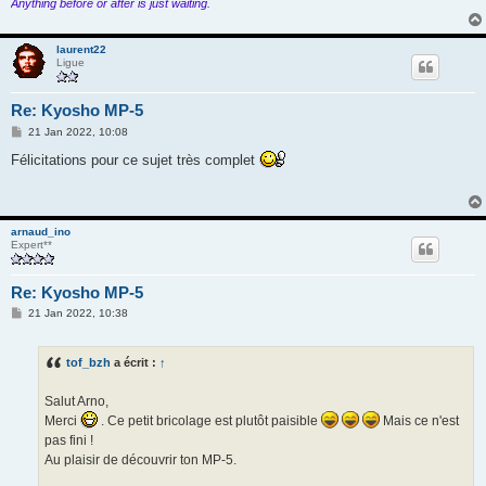
Anything before or after is just waiting.
laurent22
Ligue
Re: Kyosho MP-5
M
21 Jan 2022, 10:08
e
s
Félicitations pour ce sujet très complet
s
a
g
e
arnaud_ino
Expert**
Re: Kyosho MP-5
M
21 Jan 2022, 10:38
e
s
s
tof_bzh
a écrit :
↑
a
g
e
Salut Arno,
Merci
. Ce petit bricolage est plutôt paisible
Mais ce n'est
pas fini !
Au plaisir de découvrir ton MP-5.