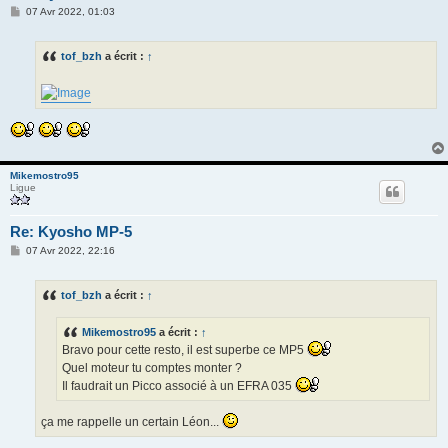
M
07 Avr 2022, 01:03
e
s
s
tof_bzh
a écrit :
↑
a
g
e
Mikemostro95
Ligue
Re: Kyosho MP-5
M
07 Avr 2022, 22:16
e
s
s
tof_bzh
a écrit :
↑
a
g
e
Mikemostro95
a écrit :
↑
Bravo pour cette resto, il est superbe ce MP5
Quel moteur tu comptes monter ?
Il faudrait un Picco associé à un EFRA 035
ça me rappelle un certain Léon...