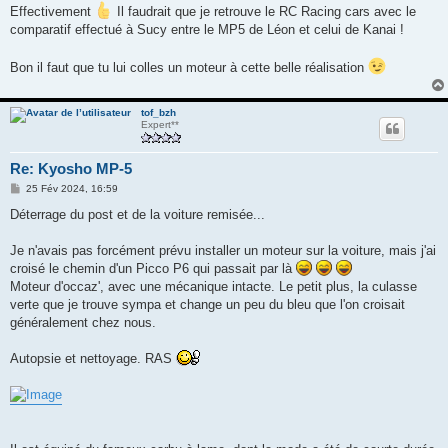
Effectivement
Il faudrait que je retrouve le RC Racing cars avec le
comparatif effectué à Sucy entre le MP5 de Léon et celui de Kanai !
Bon il faut que tu lui colles un moteur à cette belle réalisation
tof_bzh
Expert**
Re: Kyosho MP-5
M
25 Fév 2024, 16:59
e
s
Déterrage du post et de la voiture remisée...
s
a
g
Je n'avais pas forcément prévu installer un moteur sur la voiture, mais j'ai
e
croisé le chemin d'un Picco P6 qui passait par là
Moteur d'occaz', avec une mécanique intacte. Le petit plus, la culasse
verte que je trouve sympa et change un peu du bleu que l'on croisait
généralement chez nous.
Autopsie et nettoyage. RAS