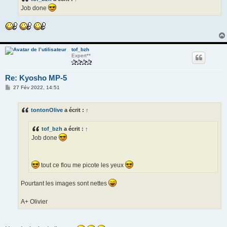
a
g
Job done
e
tof_bzh
Expert**
Re: Kyosho MP-5
M
27 Fév 2022, 14:51
e
s
s
tontonOlive
a écrit :
↑
a
g
e
tof_bzh
a écrit :
↑
Job done
tout ce flou me picote les yeux
Pourtant les images sont nettes
A+ Olivier