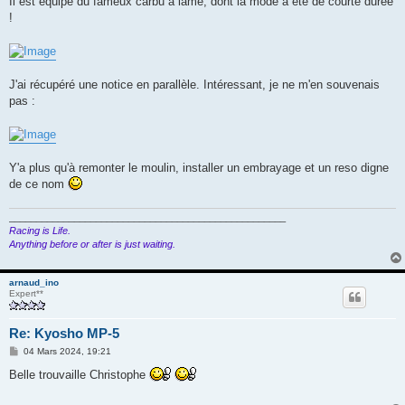
Il est équipé du fameux carbu à lame, dont la mode a été de courte durée
!
J'ai récupéré une notice en parallèle. Intéressant, je ne m'en souvenais
pas :
Y'a plus qu'à remonter le moulin, installer un embrayage et un reso digne
de ce nom
___________________________________________________
Racing is Life.
Anything before or after is just waiting.
arnaud_ino
Expert**
Re: Kyosho MP-5
M
04 Mars 2024, 19:21
e
s
Belle trouvaille Christophe
s
a
g