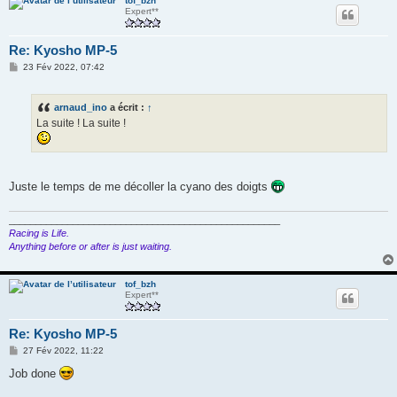
tof_bzh
Expert**
Re: Kyosho MP-5
M
23 Fév 2022, 07:42
e
s
s
arnaud_ino
a écrit :
↑
a
g
La suite ! La suite !
e
Juste le temps de me décoller la cyano des doigts
___________________________________________________
Racing is Life.
Anything before or after is just waiting.
tof_bzh
Expert**
Re: Kyosho MP-5
M
27 Fév 2022, 11:22
e
s
Job done
s
a