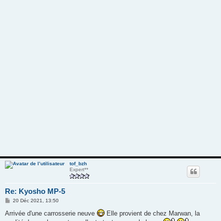
tof_bzh
Expert**
Re: Kyosho MP-5
M
20 Déc 2021, 13:50
e
s
Arrivée d'une carrosserie neuve
Elle provient de chez Marwan, la
s