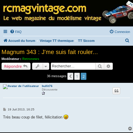
FAQ
Connexion
R
Accueil du forum
Vintage TT thermique
TT Siccom
e
Magnum 343 : J'me suis fait rouler...
c
Modérateur :
Retronews
h
Rechercher
Recherche a
Répondre
e
1
2
Précédent
36 messages
r
c
bullit76
Découverte
h
e
r
M
19 Juil 2013, 16:25
e
s
Très beau coup de filet, félicitation
s
a
g
e