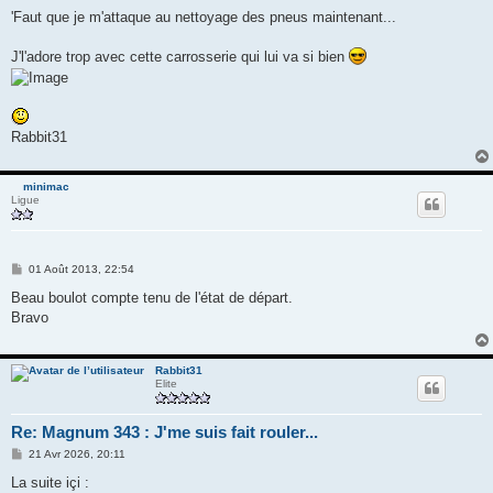
'Faut que je m'attaque au nettoyage des pneus maintenant...
J'l'adore trop avec cette carrosserie qui lui va si bien
Rabbit31
minimac
Ligue
M
01 Août 2013, 22:54
e
s
Beau boulot compte tenu de l'état de départ.
s
Bravo
a
g
e
Rabbit31
Elite
Re: Magnum 343 : J'me suis fait rouler...
M
21 Avr 2026, 20:11
e
s
La suite içi :
s