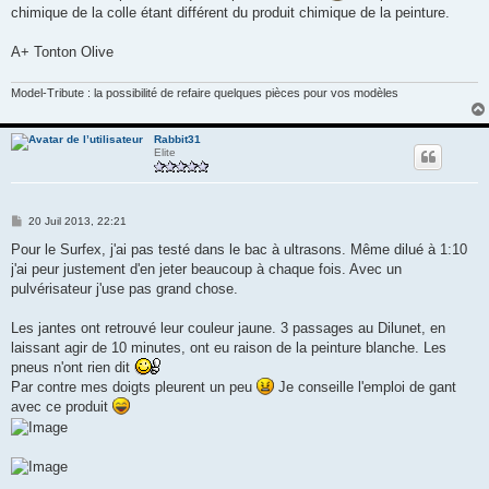
chimique de la colle étant différent du produit chimique de la peinture.
A+ Tonton Olive
Model-Tribute : la possibilité de refaire quelques pièces pour vos modèles
Rabbit31
Elite
M
20 Juil 2013, 22:21
e
s
Pour le Surfex, j'ai pas testé dans le bac à ultrasons. Même dilué à 1:10
s
j'ai peur justement d'en jeter beaucoup à chaque fois. Avec un
a
g
pulvérisateur j'use pas grand chose.
e
Les jantes ont retrouvé leur couleur jaune. 3 passages au Dilunet, en
laissant agir de 10 minutes, ont eu raison de la peinture blanche. Les
pneus n'ont rien dit
Par contre mes doigts pleurent un peu
Je conseille l'emploi de gant
avec ce produit