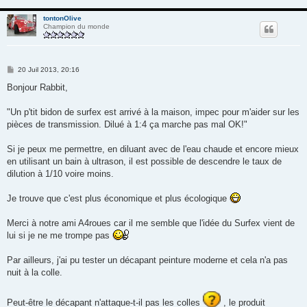
tontonOlive
Champion du monde
M
20 Juil 2013, 20:16
e
s
Bonjour Rabbit,
s
a
g
"Un p'tit bidon de surfex est arrivé à la maison, impec pour m'aider sur les
e
pièces de transmission. Dilué à 1:4 ça marche pas mal OK!"
Si je peux me permettre, en diluant avec de l'eau chaude et encore mieux
en utilisant un bain à ultrason, il est possible de descendre le taux de
dilution à 1/10 voire moins.
Je trouve que c'est plus économique et plus écologique
Merci à notre ami A4roues car il me semble que l'idée du Surfex vient de
lui si je ne me trompe pas
Par ailleurs, j'ai pu tester un décapant peinture moderne et cela n'a pas
nuit à la colle.
Peut-être le décapant n'attaque-t-il pas les colles
, le produit