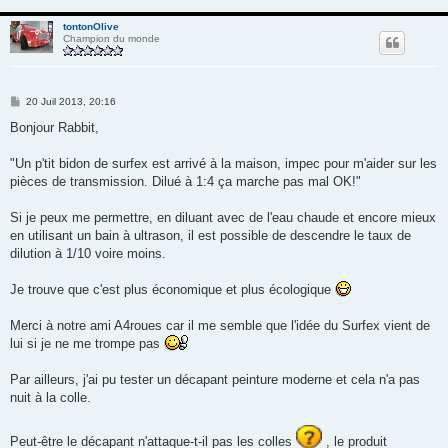
tontonOlive
Champion du monde
M
20 Juil 2013, 20:16
e
s
Bonjour Rabbit,
s
a
g
"Un p'tit bidon de surfex est arrivé à la maison, impec pour m'aider sur les
e
pièces de transmission. Dilué à 1:4 ça marche pas mal OK!"
Si je peux me permettre, en diluant avec de l'eau chaude et encore mieux
en utilisant un bain à ultrason, il est possible de descendre le taux de
dilution à 1/10 voire moins.
Je trouve que c'est plus économique et plus écologique
Merci à notre ami A4roues car il me semble que l'idée du Surfex vient de
lui si je ne me trompe pas
Par ailleurs, j'ai pu tester un décapant peinture moderne et cela n'a pas
nuit à la colle.
Peut-être le décapant n'attaque-t-il pas les colles
, le produit