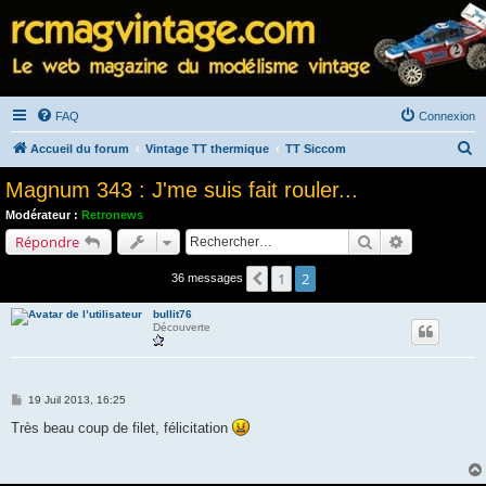
FAQ
Connexion
R
Accueil du forum
Vintage TT thermique
TT Siccom
e
Magnum 343 : J'me suis fait rouler...
c
Modérateur :
Retronews
h
Rechercher
Recherche a
Répondre
e
1
2
Précédent
36 messages
r
c
bullit76
Découverte
h
e
r
M
19 Juil 2013, 16:25
e
s
Très beau coup de filet, félicitation
s
a
g
e