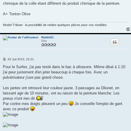
chimique de la colle étant différent du produit chimique de la peinture.
A+ Tonton Olive
Model-Tribute : la possibilité de refaire quelques pièces pour vos modèles
Rabbit31
Elite
M
20 Juil 2013, 22:21
e
s
Pour le Surfex, j'ai pas testé dans le bac à ultrasons. Même dilué à 1:10
s
j'ai peur justement d'en jeter beaucoup à chaque fois. Avec un
a
g
pulvérisateur j'use pas grand chose.
e
Les jantes ont retrouvé leur couleur jaune. 3 passages au Dilunet, en
laissant agir de 10 minutes, ont eu raison de la peinture blanche. Les
pneus n'ont rien dit
Par contre mes doigts pleurent un peu
Je conseille l'emploi de gant
avec ce produit