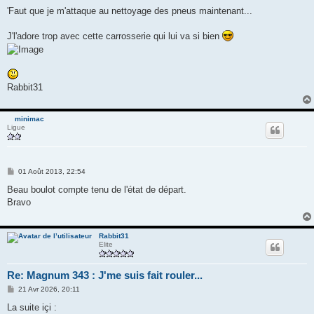
'Faut que je m'attaque au nettoyage des pneus maintenant...
J'l'adore trop avec cette carrosserie qui lui va si bien
Rabbit31
minimac
Ligue
M
01 Août 2013, 22:54
e
s
Beau boulot compte tenu de l'état de départ.
s
Bravo
a
g
e
Rabbit31
Elite
Re: Magnum 343 : J'me suis fait rouler...
M
21 Avr 2026, 20:11
e
s
La suite içi :
s