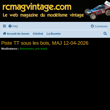
FAQ
Connexion
R
Accueil du forum
Général
La Buvette
e
Piste TT sous les bois, MAJ 12-04-2026
c
Modérateurs :
Retronews
,
pro-track
h
e
r
c
h
e
r