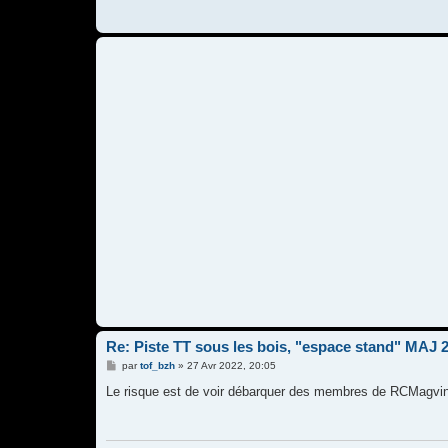
Re: Piste TT sous les bois, "espace stand" MAJ 
M
par
tof_bzh
»
27 Avr 2022, 20:05
e
s
Le risque est de voir débarquer des membres de RCMagvint
s
a
g
e