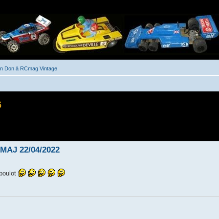
un Don à RCmag Vintage
6
he avancée
 MAJ 22/04/2022
boulot