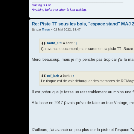
___________________________________________________
Racing is Life.
Anything before or after is just waiting.
Re: Piste TT sous les bois, "espace stand" MAJ 
M
par
Trass
»
02 Mai 2022, 18:47
e
s
s
bullit_109
a écrit :
↑
a
g
Ça avance doucement, mais surement ta piste TT...Sacré
e
Merci beaucoup, mais je m'y penche pas trop car j'ai la ma
tof_bzh
a écrit :
↑
Le risque est de voir débarquer des membres de RCMagvi
Il est prévu que je fasse un rassemblement au moins une fo
A la base en 2017 j'avais prévu de faire un truc Vintage, m
--------------------
D'ailleurs, j'ai avancé un peu plus sur la piste et l'espac