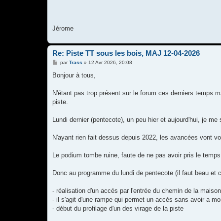
Jérome
Re: Piste TT sous les bois, MAJ 12-04-2026
M
par
Trass
»
12 Avr 2026, 20:08
e
s
Bonjour à tous,
s
a
g
N'étant pas trop présent sur le forum ces derniers temps ma
e
piste.
Lundi dernier (pentecote), un peu hier et aujourd'hui, je me 
N'ayant rien fait dessus depuis 2022, les avancées vont vou
Le podium tombe ruine, faute de ne pas avoir pris le temps 
Donc au programme du lundi de pentecote (il faut beau et 
- réalisation d'un accés par l'entrée du chemin de la maison
- il s'agit d'une rampe qui permet un accés sans avoir a mo
- début du profilage d'un des virage de la piste