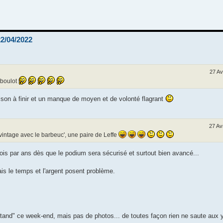
22/04/2022
27 Av
 boulot
ison à finir et un manque de moyen et de volonté flagrant
27 Av
ntage avec le barbeuc', une paire de Leffe
is par ans dès que le podium sera sécurisé et surtout bien avancé...
ais le temps et l'argent posent problème.
e "stand" ce week-end, mais pas de photos... de toutes façon rien ne saute aux