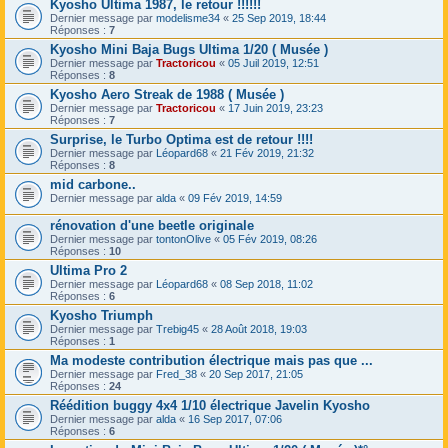
Kyosho Ultima 1987, le retour !!!!!!
Dernier message par
modelisme34
«
25 Sep 2019, 18:44
Réponses :
7
Kyosho Mini Baja Bugs Ultima 1/20 ( Musée )
Dernier message par
Tractoricou
«
05 Juil 2019, 12:51
Réponses :
8
Kyosho Aero Streak de 1988 ( Musée )
Dernier message par
Tractoricou
«
17 Juin 2019, 23:23
Réponses :
7
Surprise, le Turbo Optima est de retour !!!!
Dernier message par
Léopard68
«
21 Fév 2019, 21:32
Réponses :
8
mid carbone..
Dernier message par
alda
«
09 Fév 2019, 14:59
rénovation d'une beetle originale
Dernier message par
tontonOlive
«
05 Fév 2019, 08:26
Réponses :
10
Ultima Pro 2
Dernier message par
Léopard68
«
08 Sep 2018, 11:02
Réponses :
6
Kyosho Triumph
Dernier message par
Trebig45
«
28 Août 2018, 19:03
Réponses :
1
Ma modeste contribution électrique mais pas que ...
Dernier message par
Fred_38
«
20 Sep 2017, 21:05
Réponses :
24
Réédition buggy 4x4 1/10 électrique Javelin Kyosho
Dernier message par
alda
«
16 Sep 2017, 07:06
Réponses :
6