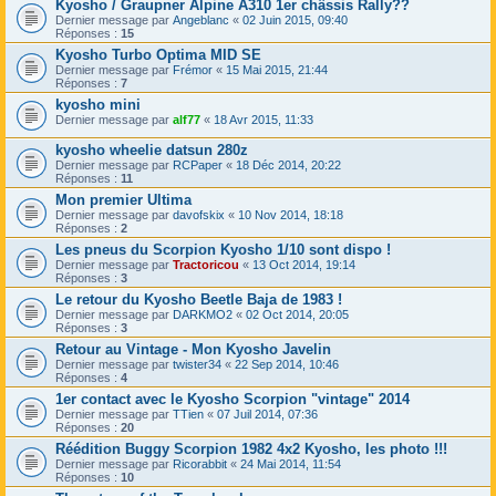
Kyosho / Graupner Alpine A310 1er châssis Rally??
Dernier message par
Angeblanc
«
02 Juin 2015, 09:40
Réponses :
15
Kyosho Turbo Optima MID SE
Dernier message par
Frémor
«
15 Mai 2015, 21:44
Réponses :
7
kyosho mini
Dernier message par
alf77
«
18 Avr 2015, 11:33
kyosho wheelie datsun 280z
Dernier message par
RCPaper
«
18 Déc 2014, 20:22
Réponses :
11
Mon premier Ultima
Dernier message par
davofskix
«
10 Nov 2014, 18:18
Réponses :
2
Les pneus du Scorpion Kyosho 1/10 sont dispo !
Dernier message par
Tractoricou
«
13 Oct 2014, 19:14
Réponses :
3
Le retour du Kyosho Beetle Baja de 1983 !
Dernier message par
DARKMO2
«
02 Oct 2014, 20:05
Réponses :
3
Retour au Vintage - Mon Kyosho Javelin
Dernier message par
twister34
«
22 Sep 2014, 10:46
Réponses :
4
1er contact avec le Kyosho Scorpion "vintage" 2014
Dernier message par
TTien
«
07 Juil 2014, 07:36
Réponses :
20
Réédition Buggy Scorpion 1982 4x2 Kyosho, les photo !!!
Dernier message par
Ricorabbit
«
24 Mai 2014, 11:54
Réponses :
10