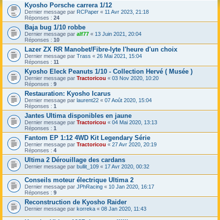
Kyosho Porsche carrera 1/12
Dernier message par
RCPaper
«
11 Avr 2023, 21:18
Réponses :
24
Baja bug 1/10 robbe
Dernier message par
alf77
«
13 Juin 2021, 20:04
Réponses :
10
Lazer ZX RR Manobet/Fibre-lyte l'heure d'un choix
Dernier message par
Trass
«
26 Mai 2021, 15:04
Réponses :
11
Kyosho Eleck Peanuts 1/10 - Collection Hervé ( Musée )
Dernier message par
Tractoricou
«
03 Nov 2020, 10:20
Réponses :
9
Restauration: Kyosho Icarus
Dernier message par
laurent22
«
07 Août 2020, 15:04
Réponses :
1
Jantes Ultima disponibles en jaune
Dernier message par
Tractoricou
«
04 Mai 2020, 13:13
Réponses :
1
Fantom EP 1:12 4WD Kit Legendary Série
Dernier message par
Tractoricou
«
27 Avr 2020, 20:19
Réponses :
4
Ultima 2 Dérouillage des cardans
Dernier message par
bullit_109
«
17 Avr 2020, 00:32
Conseils moteur électrique Ultima 2
Dernier message par
JPhRacing
«
10 Jan 2020, 16:17
Réponses :
9
Reconstruction de Kyosho Raider
Dernier message par
korreka
«
08 Jan 2020, 11:43