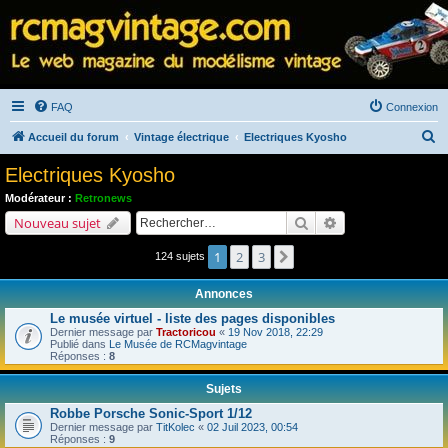
FAQ
Connexion
R
Accueil du forum
Vintage électrique
Electriques Kyosho
e
Electriques Kyosho
c
Modérateur :
Retronews
h
Rechercher
Recherche avancé
Nouveau sujet
e
1
2
3
Suivant
124 sujets
r
c
Annonces
h
Le musée virtuel - liste des pages disponibles
e
Dernier message par
Tractoricou
«
19 Nov 2018, 22:29
Publié dans
Le Musée de RCMagvintage
r
Réponses :
8
Sujets
Robbe Porsche Sonic-Sport 1/12
Dernier message par
TitKolec
«
02 Juil 2023, 00:54
Réponses :
9