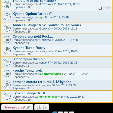
The return of the Tomahawk
Dernier message par
davofskix
«
20 Mars 2014, 12:16
Réponses :
32
1
2
Kyosho Optima "art box"
Dernier message par
fg
«
06 Jan 2014, 15:16
Réponses :
12
Ahhh ce Stinger MK2, Souvenirs, souvenirs...
Dernier message par
Godava3
«
06 Oct 2013, 13:13
Réponses :
20
Ce bon vieux petit Rocky..
Dernier message par
Godava3
«
03 Juin 2013, 17:38
Réponses :
3
Kyosho Turbo Rocky
Dernier message par
sebkyosh
«
17 Avr 2013, 10:06
Réponses :
26
lamborghini diablo
Dernier message par
stinger77
«
26 Jan 2013, 22:36
Réponses :
1
kyosho Tomahawk
Dernier message par
lehornetvosgien
«
25 Jan 2013, 22:09
Réponses :
6
porsche carrera rsr turbo 1/12 kyosho
Dernier message par
kuruma
«
06 Déc 2012, 19:05
Réponses :
5
Kyosho Stinger MKII
Dernier message par
denislamalice
«
14 Nov 2012, 19:47
Réponses :
10
Nouveau sujet