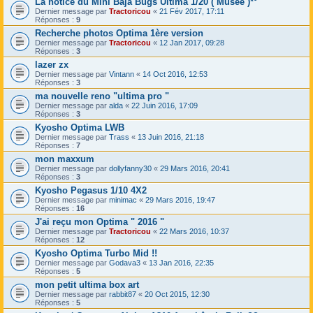
La notice du Mini Baja Bugs Ultima 1/20 ( Musée )*°
Dernier message par
Tractoricou
«
21 Fév 2017, 17:11
Réponses :
9
Recherche photos Optima 1ère version
Dernier message par
Tractoricou
«
12 Jan 2017, 09:28
Réponses :
3
lazer zx
Dernier message par
Vintann
«
14 Oct 2016, 12:53
Réponses :
3
ma nouvelle reno "ultima pro "
Dernier message par
alda
«
22 Juin 2016, 17:09
Réponses :
3
Kyosho Optima LWB
Dernier message par
Trass
«
13 Juin 2016, 21:18
Réponses :
7
mon maxxum
Dernier message par
dollyfanny30
«
29 Mars 2016, 20:41
Réponses :
3
Kyosho Pegasus 1/10 4X2
Dernier message par
minimac
«
29 Mars 2016, 19:47
Réponses :
16
J'ai reçu mon Optima " 2016 "
Dernier message par
Tractoricou
«
22 Mars 2016, 10:37
Réponses :
12
Kyosho Optima Turbo Mid !!
Dernier message par
Godava3
«
13 Jan 2016, 22:35
Réponses :
5
mon petit ultima box art
Dernier message par
rabbit87
«
20 Oct 2015, 12:30
Réponses :
5