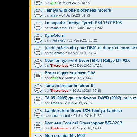
par
alf77
» 06 Avr 2023, 18:43
Tamiya wild one blockhead motors
par
akiro
» 04 Jan 2023, 21:53
La superbe Tamiya Tyrrell P34 1977 F103
par
modelisme34
» 28 Juin 2022, 17:32
DynaStorm
par
mediator3
» 21 Mai 2021, 16:22
[rech] pièces alu pour DB01 et durga et carrosser
par
truckman
» 02 Mai 2021, 23:04
New Tamiya Ford Escort MK.II Rallye MF-01X
par
Tractoricou
» 03 Déc 2020, 17:21
Projet cigare sur base f102
par
alf77
» 26 Août 2017, 20:14
Terra Scorcher le retour !!!
par
Tractoricou
» 30 Jan 2020, 12:48
TA 05 (2005) qui est devenu Ta05R (2007), puis m
par
Trass
» 12 Juin 2019, 22:35
Lamborghini Bravo 1/24 Tamiya Tamtech
par
outta_control
» 04 Jan 2019, 11:52
Nouveau Comical Grasshopper WR-02CB
par
Tractoricou
» 13 Sep 2018, 14:41
Mon premier M : M03