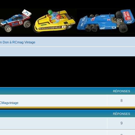
un Don à RCmag Vintage
her
cherche avancée
RÉPONSES
8
CMagvintage
RÉPONSES
9