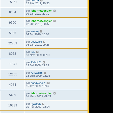
par
Djerpix
15151
13 Fév 2011, 19:35
par
lehornetvosgien
8454
09 Jan 2011, 22:39
par
lehornetvosgien
9500
02 Oct 2010, 00:37
par
emorej
5995
04 Avr 2010, 13:10
par
peckenio
22769
08 Jan 2010, 09:26
par
Jex
8053
18 Nov 2009, 00:01
par
Rabbit31
11871
12 Juil 2009, 22:13
par
Arnaud85
12155
13 Juin 2009, 15:03
par
daddycool78
4984
15 Avr 2009, 16:46
par
lehornetvosgien
5499
01 Mars 2009, 09:21
par
maboule
10339
10 Fév 2009, 02:24