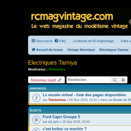
Raccourcis
FAQ
Le Musée de RCmagVintage
Faire 
Accueil du forum
Vintage électrique
Electriques Tamiya
Electriques Tamiya
Modérateur :
Retronews
Recherc
Re
Nouveau sujet
ANNONCES
Le musée virtuel - liste des pages disponibles
par
Tractoricou
» 05 Nov 2018, 14:42 » dans
Le Musée de R
SUJETS
Ford Capri Groupe 5
par
tof_bzh
» 16 Sep 2019, 22:02
c'est koikoi ce machin ?