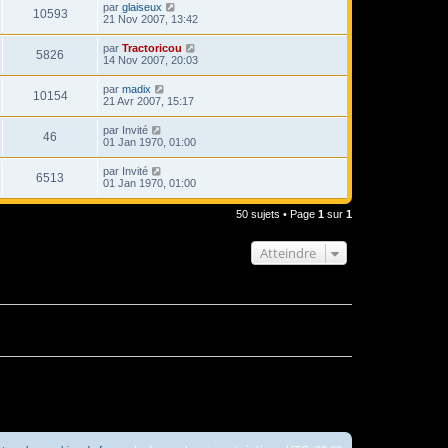
par
glaiseux
10593
21 Nov 2007, 13:42
par
Tractoricou
5826
14 Nov 2007, 20:03
par
madix
10154
21 Avr 2007, 15:17
par
Invité
46
01 Jan 1970, 01:00
par
Invité
6513
01 Jan 1970, 01:00
50 sujets • Page
1
sur
1
Atteindre