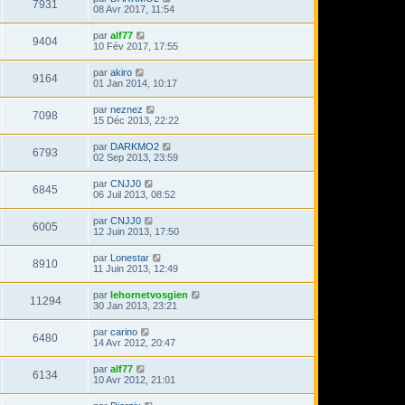
7931
08 Avr 2017, 11:54
par
alf77
9404
10 Fév 2017, 17:55
par
akiro
9164
01 Jan 2014, 10:17
par
neznez
7098
15 Déc 2013, 22:22
par
DARKMO2
6793
02 Sep 2013, 23:59
par
CNJJ0
6845
06 Juil 2013, 08:52
par
CNJJ0
6005
12 Juin 2013, 17:50
par
Lonestar
8910
11 Juin 2013, 12:49
par
lehornetvosgien
11294
30 Jan 2013, 23:21
par
carino
6480
14 Avr 2012, 20:47
par
alf77
6134
10 Avr 2012, 21:01