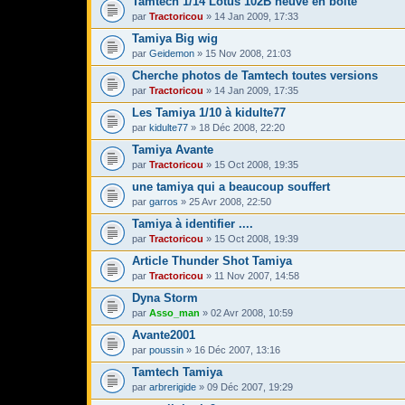
Tamtech 1/14 Lotus 102B neuve en boite
par
Tractoricou
» 14 Jan 2009, 17:33
Tamiya Big wig
par
Geidemon
» 15 Nov 2008, 21:03
Cherche photos de Tamtech toutes versions
par
Tractoricou
» 14 Jan 2009, 17:35
Les Tamiya 1/10 à kidulte77
par
kidulte77
» 18 Déc 2008, 22:20
Tamiya Avante
par
Tractoricou
» 15 Oct 2008, 19:35
une tamiya qui a beaucoup souffert
par
garros
» 25 Avr 2008, 22:50
Tamiya à identifier ....
par
Tractoricou
» 15 Oct 2008, 19:39
Article Thunder Shot Tamiya
par
Tractoricou
» 11 Nov 2007, 14:58
Dyna Storm
par
Asso_man
» 02 Avr 2008, 10:59
Avante2001
par
poussin
» 16 Déc 2007, 13:16
Tamtech Tamiya
par
arbrerigide
» 09 Déc 2007, 19:29