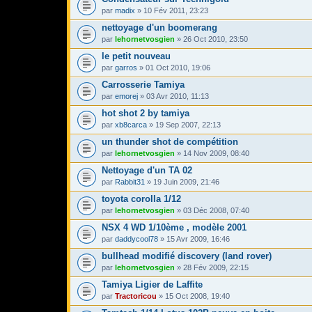
par
madix
» 10 Fév 2011, 23:23
nettoyage d'un boomerang
par
lehornetvosgien
» 26 Oct 2010, 23:50
le petit nouveau
par
garros
» 01 Oct 2010, 19:06
Carrosserie Tamiya
par
emorej
» 03 Avr 2010, 11:13
hot shot 2 by tamiya
par
xb8carca
» 19 Sep 2007, 22:13
un thunder shot de compétition
par
lehornetvosgien
» 14 Nov 2009, 08:40
Nettoyage d'un TA 02
par
Rabbit31
» 19 Juin 2009, 21:46
toyota corolla 1/12
par
lehornetvosgien
» 03 Déc 2008, 07:40
NSX 4 WD 1/10ème , modèle 2001
par
daddycool78
» 15 Avr 2009, 16:46
bullhead modifié discovery (land rover)
par
lehornetvosgien
» 28 Fév 2009, 22:15
Tamiya Ligier de Laffite
par
Tractoricou
» 15 Oct 2008, 19:40