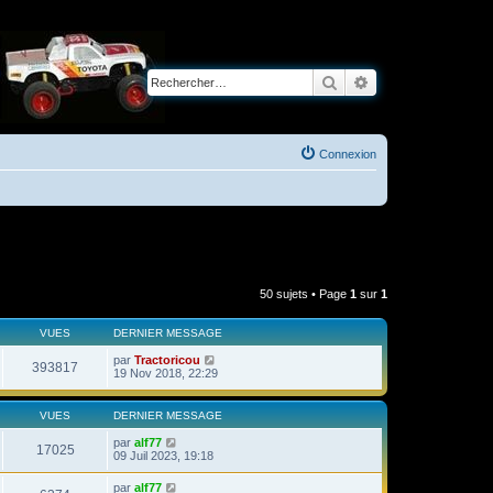
Rechercher
Recherche avancé
Connexion
50 sujets • Page
1
sur
1
VUES
DERNIER MESSAGE
par
Tractoricou
393817
19 Nov 2018, 22:29
VUES
DERNIER MESSAGE
par
alf77
17025
09 Juil 2023, 19:18
par
alf77