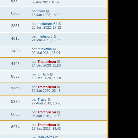
6374
09 Avr 2023, 11:09
par
akiro
6265
18 Jan 2023, 14:22
par
modelisme34
3851
28 Juin 2022, 17:32
par
mediator3
4015
21 Mai 2021, 16:22
par
truckman
3430
02 Mai 2021, 23:04
par
Tractoricou
4498
14 Déc 2020, 11:58
par
tof_bzh
8536
13 Déc 2020, 09:58
par
Tractoricou
7399
30 Jan 2020, 23:43
par
Trass
5880
27 Août 2019, 13:26
par
Tractoricou
6655
05 Jan 2019, 17:08
par
Tractoricou
6974
17 Sep 2018, 14:43
par
DARKMO2