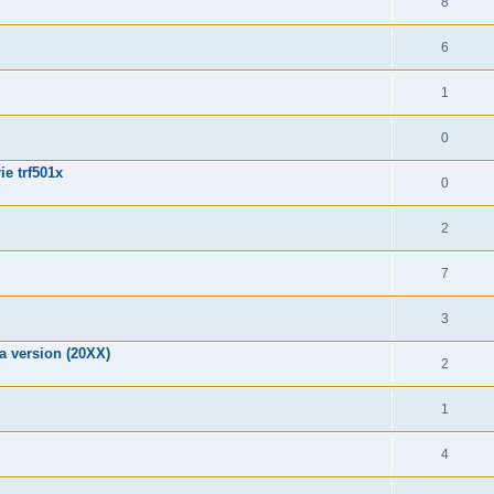
8
6
1
0
ie trf501x
0
2
7
3
a version (20XX)
2
1
4