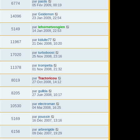
par
pastis
6774
05 Fév 2009, 00:19
par
Geidemon
14096
23 Jan 2009, 22:54
par
lehornetvosgien
5149
14 Jan 2009, 22:53
par
kidulte77
11967
21 Déc 2008, 10:20
par
turboboost
17020
25 Nov 2008, 23:16
par
trompetta
11378
01 Nov 2008, 21:32
par
Tractoricou
8019
27 Oct 2008, 14:12
par
guillda
8205
27 Juin 2008, 10:17
par
electroman
10530
04 Mai 2008, 16:25
par
poussin
5169
16 Déc 2007, 13:16
par
arbrerigide
6156
09 Déc 2007, 19:29