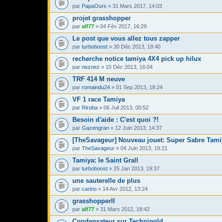
par
PapaOurs
» 31 Mars 2017, 14:03
projet grasshopper
par
alf77
» 04 Fév 2017, 16:29
Le post que vous allez tous zapper
par
turboboost
» 30 Déc 2013, 19:40
recherche notice tamiya 4X4 pick up hilux
par
neznez
» 15 Déc 2013, 16:04
TRF 414 M neuve
par
romaindu24
» 01 Sep 2013, 18:24
VF 1 race Tamiya
par
Riroba
» 06 Juil 2013, 00:52
Besoin d'aide : C'est quoi ?!
par
Gazengran
» 12 Juin 2013, 14:37
[TheSavageur] Nouveau jouet: Super Sabre Tami
par
TheSavageur
» 04 Juin 2013, 19:21
Tamiya: le Saint Grall
par
turboboost
» 25 Jan 2013, 19:37
une sauterelle de plus
par
carino
» 14 Avr 2012, 13:24
grasshopperII
par
alf77
» 31 Mars 2012, 18:42
Condensateur sur Technigold