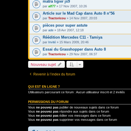
matra ligier js9
par
alf77
» 17 Nov 2007, 10:26
Article sur le Mad Cap dans Auto 8 n°56
par
Tractoricou
» 14 Nov 2007, 20:03
pièces pour super astute
par
ade
» 18 Avr 2007, 12:18
Réédition Mercedes C11 - Tamiya
par
Invité
» 15 Mars 2009, 20:46
Essai du Grasshopper dans Auto 8
par
Tractoricou
» 29 Nov 2007, 06:37
Nouveau sujet
Revenir à l’index du forum
QUI EST EN LIGNE ?
Utilisateurs parcourant ce forum : Aucun utilisateur inscrit et 2 invités
PERMISSIONS DU FORUM
Vous
ne pouvez pas
publier de nouveaux sujets dans ce forum
Vous
ne pouvez pas
répondre aux sujets dans ce forum
Vous
ne pouvez pas
éditer vos messages dans ce forum
Vous
ne pouvez pas
supprimer vos messages dans ce forum