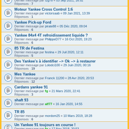
Dernier message par
f2g78
«
03 Sep 2021, 16:52
Réponses :
7
Moteur Yankee Cross Control 1:6
Dernier message par
victorsaab
«
09 Jan 2021, 13:39
Réponses :
1
Yankee Pick-up Ford
Dernier message par
pirate88
«
05 Déc 2020, 09:04
Réponses :
6
Yankee 84x4 4T refroidissement liquide ?
Dernier message par
PhilippeD77
«
16 Oct 2020, 19:23
Réponses :
6
85 TR de Festina
Dernier message par
festina
«
29 Juil 2020, 12:11
Réponses :
5
Des Yankee's à identifier --> Ok --> à restaurer
Dernier message par
Lolodci100
«
29 Juin 2020, 00:16
Réponses :
19
Mes Yankee
Dernier message par
Franck 11200
«
28 Avr 2020, 20:53
Réponses :
12
Cardans yankee 91
Dernier message par
fg
«
21 Mars 2020, 22:41
Réponses :
3
shaft 93
Dernier message par
alf77
«
16 Jan 2020, 14:55
TR 85
Dernier message par
mordom25
«
10 Mars 2019, 18:28
Réponses :
6
Un Yankee 91 toujours en course !
Dernier message par
fg
«
17 Nov 2018, 20:53