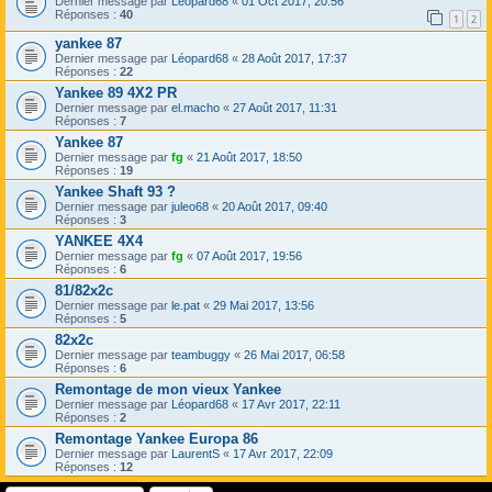
Dernier message par
Léopard68
«
01 Oct 2017, 20:56
Réponses :
40
1
2
yankee 87
Dernier message par
Léopard68
«
28 Août 2017, 17:37
Réponses :
22
Yankee 89 4X2 PR
Dernier message par
el.macho
«
27 Août 2017, 11:31
Réponses :
7
Yankee 87
Dernier message par
fg
«
21 Août 2017, 18:50
Réponses :
19
Yankee Shaft 93 ?
Dernier message par
juleo68
«
20 Août 2017, 09:40
Réponses :
3
YANKEE 4X4
Dernier message par
fg
«
07 Août 2017, 19:56
Réponses :
6
81/82x2c
Dernier message par
le.pat
«
29 Mai 2017, 13:56
Réponses :
5
82x2c
Dernier message par
teambuggy
«
26 Mai 2017, 06:58
Réponses :
6
Remontage de mon vieux Yankee
Dernier message par
Léopard68
«
17 Avr 2017, 22:11
Réponses :
2
Remontage Yankee Europa 86
Dernier message par
LaurentS
«
17 Avr 2017, 22:09
Réponses :
12