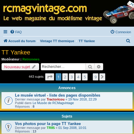
FAQ
Connexion
R
Accueil du forum
Vintage TT thermique
TT Yankee
e
TT Yankee
c
Modérateur :
Retronews
h
Rechercher
Recherche avancé
Nouveau sujet
e
Page
1
sur
9
1
2
3
4
5
9
Suivant
443 sujets
r
…
c
Annonces
h
Le musée virtuel - liste des pages disponibles
e
Dernier message par
Tractoricou
«
19 Nov 2018, 22:29
Publié dans
Le Musée de RCMagvintage
r
Réponses :
8
Sujets
Vos photos pour la page TT Yankee
Dernier message par
TR85
«
01 Sep 2008, 10:01
Réponses :
13