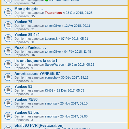
Réponses :
24
Mon gris gris ...
Dernier message par
Tractoricou
«
28 Oct 2018, 01:25
Réponses :
15
Yankee 79
Dernier message par
tontonOlive
«
12 Avr 2018, 20:11
Réponses :
21
Yankee 89 4x4
Dernier message par
LaurentS
«
07 Fév 2018, 05:21
Réponses :
11
Puzzle Yankee... .
Dernier message par
tontonOlive
«
04 Fév 2018, 11:48
Réponses :
16
Ils ont toujours la cote !
Dernier message par
SteveWarson
«
19 Jan 2018, 08:23
Réponses :
9
Amortisseurs YANKEE 87
Dernier message par
el.macho
«
30 Déc 2017, 19:13
Réponses :
5
Yankee 83
Dernier message par
Kiki69
«
19 Déc 2017, 05:03
Réponses :
8
Yankee 79/80
Dernier message par
simonsg
«
25 Nov 2017, 09:10
Réponses :
7
Yankee 83 bis
Dernier message par
simonsg
«
25 Nov 2017, 09:06
Réponses :
3
Shaft 93 FVR [Restauration]