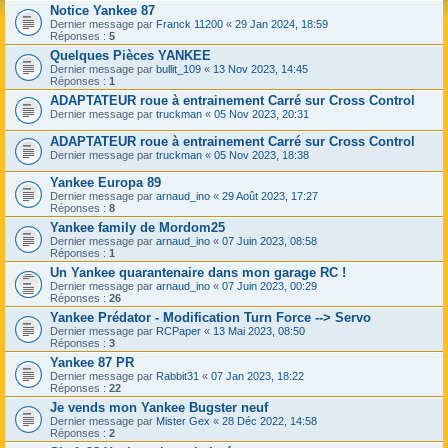
Notice Yankee 87
Dernier message par
Franck 11200
«
29 Jan 2024, 18:59
Réponses :
5
Quelques Pièces YANKEE
Dernier message par
bullit_109
«
13 Nov 2023, 14:45
Réponses :
1
ADAPTATEUR roue à entrainement Carré sur Cross Control
Dernier message par
truckman
«
05 Nov 2023, 20:31
ADAPTATEUR roue à entrainement Carré sur Cross Control
Dernier message par
truckman
«
05 Nov 2023, 18:38
Yankee Europa 89
Dernier message par
arnaud_ino
«
29 Août 2023, 17:27
Réponses :
8
Yankee family de Mordom25
Dernier message par
arnaud_ino
«
07 Juin 2023, 08:58
Réponses :
1
Un Yankee quarantenaire dans mon garage RC !
Dernier message par
arnaud_ino
«
07 Juin 2023, 00:29
Réponses :
26
Yankee Prédator - Modification Turn Force --> Servo
Dernier message par
RCPaper
«
13 Mai 2023, 08:50
Réponses :
3
Yankee 87 PR
Dernier message par
Rabbit31
«
07 Jan 2023, 18:22
Réponses :
22
Je vends mon Yankee Bugster neuf
Dernier message par
Mister Gex
«
28 Déc 2022, 14:58
Réponses :
2