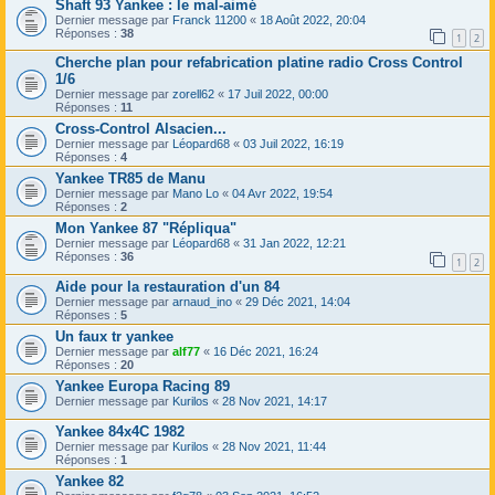
Shaft 93 Yankee : le mal-aimé
Dernier message par
Franck 11200
«
18 Août 2022, 20:04
Réponses :
38
1
2
Cherche plan pour refabrication platine radio Cross Control
1/6
Dernier message par
zorell62
«
17 Juil 2022, 00:00
Réponses :
11
Cross-Control Alsacien...
Dernier message par
Léopard68
«
03 Juil 2022, 16:19
Réponses :
4
Yankee TR85 de Manu
Dernier message par
Mano Lo
«
04 Avr 2022, 19:54
Réponses :
2
Mon Yankee 87 "Répliqua"
Dernier message par
Léopard68
«
31 Jan 2022, 12:21
Réponses :
36
1
2
Aide pour la restauration d'un 84
Dernier message par
arnaud_ino
«
29 Déc 2021, 14:04
Réponses :
5
Un faux tr yankee
Dernier message par
alf77
«
16 Déc 2021, 16:24
Réponses :
20
Yankee Europa Racing 89
Dernier message par
Kurilos
«
28 Nov 2021, 14:17
Yankee 84x4C 1982
Dernier message par
Kurilos
«
28 Nov 2021, 11:44
Réponses :
1
Yankee 82