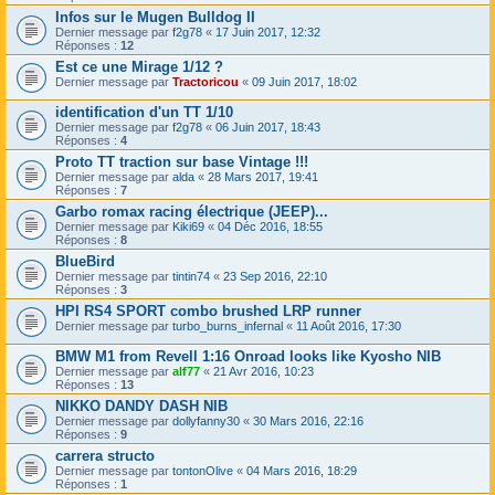
Infos sur le Mugen Bulldog II
Dernier message par
f2g78
«
17 Juin 2017, 12:32
Réponses :
12
Est ce une Mirage 1/12 ?
Dernier message par
Tractoricou
«
09 Juin 2017, 18:02
identification d'un TT 1/10
Dernier message par
f2g78
«
06 Juin 2017, 18:43
Réponses :
4
Proto TT traction sur base Vintage !!!
Dernier message par
alda
«
28 Mars 2017, 19:41
Réponses :
7
Garbo romax racing électrique (JEEP)...
Dernier message par
Kiki69
«
04 Déc 2016, 18:55
Réponses :
8
BlueBird
Dernier message par
tintin74
«
23 Sep 2016, 22:10
Réponses :
3
HPI RS4 SPORT combo brushed LRP runner
Dernier message par
turbo_burns_infernal
«
11 Août 2016, 17:30
BMW M1 from Revell 1:16 Onroad looks like Kyosho NIB
Dernier message par
alf77
«
21 Avr 2016, 10:23
Réponses :
13
NIKKO DANDY DASH NIB
Dernier message par
dollyfanny30
«
30 Mars 2016, 22:16
Réponses :
9
carrera structo
Dernier message par
tontonOlive
«
04 Mars 2016, 18:29
Réponses :
1