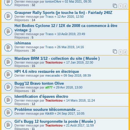
Dernier message par
tontonOlive
«
02 Mai 2021, 09:35
Réponses :
32
1
2
Graupner Rally Sports (je touche la fin) - Fairlady 240Z
Dernier message par
Trass
«
12 Avr 2020, 12:50
Réponses :
14
Hot Bodies Cyclone 12 / 12X de 2008 ca commence à être
vintage ;)
Dernier message par
Trass
«
10 Août 2019, 23:49
Réponses :
5
ishimasa
Dernier message par
Trass
«
26 Mai 2019, 14:16
Réponses :
30
1
2
Mardave BRM 1/12 - collection du site ( Musée )
Dernier message par
Tractoricou
«
17 Jan 2019, 22:30
Réponses :
15
HPI 4.6 nitro restaurée en électrique
Dernier message par
mecaradio
«
09 Sep 2018, 08:39
Bugg'12 Bravo tonton Olive
Dernier message par
alf77
«
29 Avr 2018, 13:00
Réponses :
15
Identification d'épaves électro
Dernier message par
Tractoricou
«
14 Mars 2018, 11:24
Réponses :
12
Problème soudure télécommande ...
Dernier message par
Kiki69
«
24 Sep 2017, 10:05
Gil's Bugg 12 fourgonnette la poste ( Musée )
Dernier message par
Tractoricou
«
21 Août 2017, 11:59
Réponses :
11