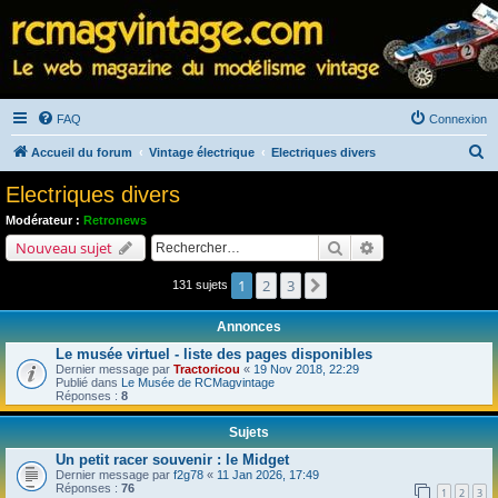
FAQ
Connexion
R
Accueil du forum
Vintage électrique
Electriques divers
e
Electriques divers
c
Modérateur :
Retronews
h
Rechercher
Recherche avancé
Nouveau sujet
e
1
2
3
Suivant
131 sujets
r
c
Annonces
h
Le musée virtuel - liste des pages disponibles
e
Dernier message par
Tractoricou
«
19 Nov 2018, 22:29
Publié dans
Le Musée de RCMagvintage
r
Réponses :
8
Sujets
Un petit racer souvenir : le Midget
Dernier message par
f2g78
«
11 Jan 2026, 17:49
Réponses :
76
1
2
3