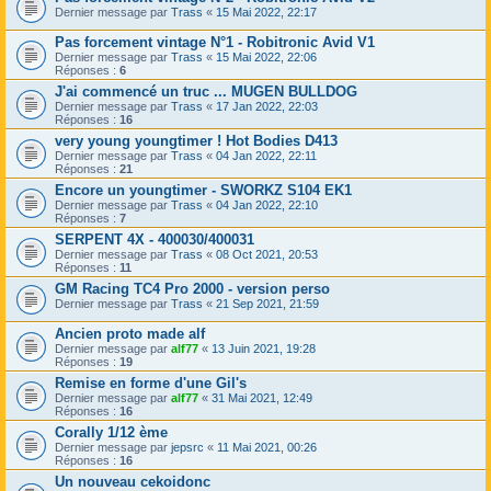
Dernier message par
Trass
«
15 Mai 2022, 22:17
Pas forcement vintage N°1 - Robitronic Avid V1
Dernier message par
Trass
«
15 Mai 2022, 22:06
Réponses :
6
J'ai commencé un truc ... MUGEN BULLDOG
Dernier message par
Trass
«
17 Jan 2022, 22:03
Réponses :
16
very young youngtimer ! Hot Bodies D413
Dernier message par
Trass
«
04 Jan 2022, 22:11
Réponses :
21
Encore un youngtimer - SWORKZ S104 EK1
Dernier message par
Trass
«
04 Jan 2022, 22:10
Réponses :
7
SERPENT 4X - 400030/400031
Dernier message par
Trass
«
08 Oct 2021, 20:53
Réponses :
11
GM Racing TC4 Pro 2000 - version perso
Dernier message par
Trass
«
21 Sep 2021, 21:59
Ancien proto made alf
Dernier message par
alf77
«
13 Juin 2021, 19:28
Réponses :
19
Remise en forme d'une Gil's
Dernier message par
alf77
«
31 Mai 2021, 12:49
Réponses :
16
Corally 1/12 ème
Dernier message par
jepsrc
«
11 Mai 2021, 00:26
Réponses :
16
Un nouveau cekoidonc