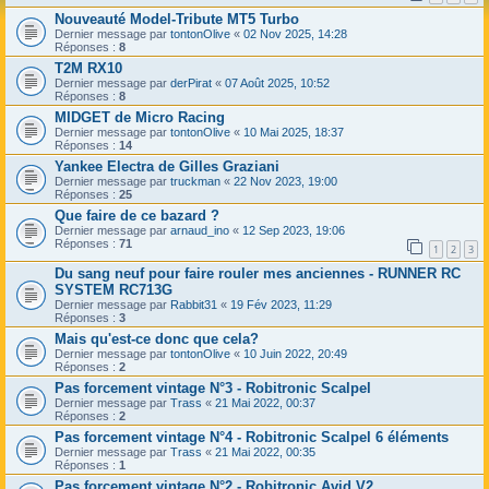
Nouveauté Model-Tribute MT5 Turbo
Dernier message par
tontonOlive
«
02 Nov 2025, 14:28
Réponses :
8
T2M RX10
Dernier message par
derPirat
«
07 Août 2025, 10:52
Réponses :
8
MIDGET de Micro Racing
Dernier message par
tontonOlive
«
10 Mai 2025, 18:37
Réponses :
14
Yankee Electra de Gilles Graziani
Dernier message par
truckman
«
22 Nov 2023, 19:00
Réponses :
25
Que faire de ce bazard ?
Dernier message par
arnaud_ino
«
12 Sep 2023, 19:06
Réponses :
71
1
2
3
Du sang neuf pour faire rouler mes anciennes - RUNNER RC
SYSTEM RC713G
Dernier message par
Rabbit31
«
19 Fév 2023, 11:29
Réponses :
3
Mais qu'est-ce donc que cela?
Dernier message par
tontonOlive
«
10 Juin 2022, 20:49
Réponses :
2
Pas forcement vintage N°3 - Robitronic Scalpel
Dernier message par
Trass
«
21 Mai 2022, 00:37
Réponses :
2
Pas forcement vintage N°4 - Robitronic Scalpel 6 éléments
Dernier message par
Trass
«
21 Mai 2022, 00:35
Réponses :
1
Pas forcement vintage N°2 - Robitronic Avid V2