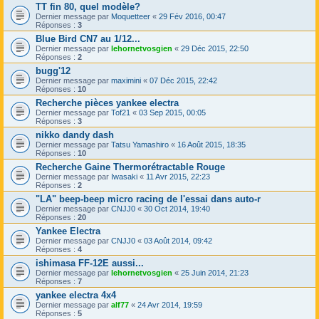
TT fin 80, quel modèle?
Dernier message par
Moquetteer
«
29 Fév 2016, 00:47
Réponses :
3
Blue Bird CN7 au 1/12...
Dernier message par
lehornetvosgien
«
29 Déc 2015, 22:50
Réponses :
2
bugg'12
Dernier message par
maximini
«
07 Déc 2015, 22:42
Réponses :
10
Recherche pièces yankee electra
Dernier message par
Tof21
«
03 Sep 2015, 00:05
Réponses :
3
nikko dandy dash
Dernier message par
Tatsu Yamashiro
«
16 Août 2015, 18:35
Réponses :
10
Recherche Gaine Thermorétractable Rouge
Dernier message par
Iwasaki
«
11 Avr 2015, 22:23
Réponses :
2
"LA" beep-beep micro racing de l'essai dans auto-r
Dernier message par
CNJJ0
«
30 Oct 2014, 19:40
Réponses :
20
Yankee Electra
Dernier message par
CNJJ0
«
03 Août 2014, 09:42
Réponses :
4
ishimasa FF-12E aussi...
Dernier message par
lehornetvosgien
«
25 Juin 2014, 21:23
Réponses :
7
yankee electra 4x4
Dernier message par
alf77
«
24 Avr 2014, 19:59
Réponses :
5