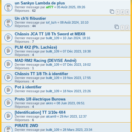
un Sankyo Lambda de plus
Dernier message par
alf77
«
05 Août 2025, 09:26
Réponses :
62
1
2
3
Un ch'ti flibustier
Dernier message par
tof_bzh
«
08 Août 2024, 10:10
Réponses :
44
1
2
Châssis JCA TT 1/8 Th Sword et MBX8
Dernier message par
bullit_109
«
10 Jan 2024, 18:16
Réponses :
7
PLM 4X2 (Ph. Lachèze)
Dernier message par
bullit_109
«
07 Déc 2023, 19:38
Réponses :
4
MAD RM2 Racing (DEVISE André)
Dernier message par
bullit_109
«
07 Déc 2023, 19:02
Réponses :
1
Châssis TT 1/8 Th à identifier
Dernier message par
bullit_109
«
19 Nov 2023, 17:55
Réponses :
4
Pot à identifier
Dernier message par
bullit_109
«
18 Nov 2023, 23:26
Proto 1/8 électrique Burowa
Dernier message par
akiro
«
08 Juin 2023, 09:51
Réponses :
4
[Identification] TT 1/10e 4X4
Dernier message par
alcam9
«
29 Avr 2023, 12:37
Réponses :
6
PIRATE 2WD
Dernier message par
bullit_109
«
28 Mars 2023, 23:34