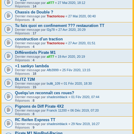
Dernier message par
alf77
«
27 Mai 2020, 18:12
Réponses :
14
Chassis de Double ?
Dernier message par
Tractoricou
«
27 Mai 2020, 00:40
Réponses :
8
Tu fais quoi en confinement ??? restauration TT
Dernier message par
f2g78
«
27 Avr 2020, 20:29
Réponses :
17
construction d'un traction
Dernier message par
Tractoricou
«
27 Avr 2020, 01:51
Réponses :
4
Différentiels Pirate M1
Dernier message par
alf77
«
19 Avr 2020, 20:19
Réponses :
4
+1 sankyo lambda
Dernier message par
Afb3999
«
25 Fév 2020, 13:15
Réponses :
18
BLITZ T2M
Dernier message par
bullit_109
«
01 Fév 2020, 18:30
Réponses :
15
Quelqu'un reconnaît ces roues?
Dernier message par
shadesinblack
«
01 Fév 2020, 07:44
Réponses :
8
Pignons de Diff Pirate 4X2
Dernier message par
Franck 11200
«
06 Déc 2019, 07:20
Réponses :
8
RC Reifen Express TT
Dernier message par
shadesinblack
«
29 Nov 2019, 16:27
Réponses :
9
Pirate M1 NimRod-Racing