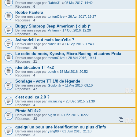
Dernier message par
Rabbit31
«
05 Mai 2017, 14:42
Réponses :
6
Robbe Pantera
Dernier message par
tontonOlive
«
26 Avr 2017, 19:27
Réponses :
4
Buggy Simprop Jeep American ( club )*
Dernier message par
Vintann
«
17 Oct 2016, 12:20
Réponses :
15
Avimodelli oui mais laqu'elle ?
Dernier message par
didier012
«
14 Sep 2016, 17:40
Réponses :
20
Le colis du mois, Kyosho, Micro-Racing, et autres Prafa
Dernier message par
tontonOlive
«
28 Mai 2016, 19:41
Réponses :
21
identification TT 4x2
Dernier message par
outch
«
15 Mai 2016, 20:52
Réponses :
4
Sondage - votre TT 1/8 de légende !
Dernier message par
GuidonJr
«
11 Avr 2016, 09:10
Réponses :
47
1
2
c'est quoi ça 2.0 ?
Dernier message par
jmcracing
«
23 Déc 2015, 21:39
Réponses :
4
Pirate M1 4x2
Dernier message par
f2g78
«
02 Déc 2015, 16:27
Réponses :
33
1
2
quelqu'un pour une identification ou plus d'info
Dernier message par
yang08
«
01 Juin 2015, 21:18
Réponses :
2