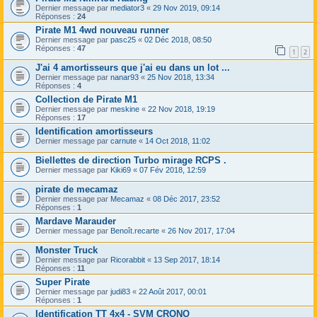
Dernier message par
mediator3
«
29 Nov 2019, 09:14
Réponses :
24
Pirate M1 4wd nouveau runner
Dernier message par
pasc25
«
02 Déc 2018, 08:50
Réponses :
47
1
2
J'ai 4 amortisseurs que j'ai eu dans un lot ...
Dernier message par
nanar93
«
25 Nov 2018, 13:34
Réponses :
4
Collection de Pirate M1
Dernier message par
meskine
«
22 Nov 2018, 19:19
Réponses :
17
Identification amortisseurs
Dernier message par
carnute
«
14 Oct 2018, 11:02
Biellettes de direction Turbo mirage RCPS .
Dernier message par
Kiki69
«
07 Fév 2018, 12:59
pirate de mecamaz
Dernier message par
Mecamaz
«
08 Déc 2017, 23:52
Réponses :
1
Mardave Marauder
Dernier message par
Benoît.recarte
«
26 Nov 2017, 17:04
Monster Truck
Dernier message par
Ricorabbit
«
13 Sep 2017, 18:14
Réponses :
11
Super Pirate
Dernier message par
judi83
«
22 Août 2017, 00:01
Réponses :
1
Identification TT 4x4 - SVM CRONO