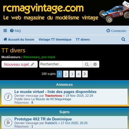
FAQ
Connexion
R
Accueil du forum
Vintage TT thermique
TT divers
e
TT divers
c
Modérateurs :
Retronews
,
pro-track
h
Rechercher
Recherche avancé
Nouveau sujet
e
1
2
3
4
Suivant
188 sujets
r
c
Annonces
h
Le musée virtuel - liste des pages disponibles
e
Dernier message par
Tractoricou
«
19 Nov 2018, 22:29
Publié dans
Le Musée de RCMagvintage
r
Réponses :
8
Sujets
Prototype 4X2 TR de Dominique
Dernier message par
Rabbit31
«
17 Oct 2025, 20:25
Réponses :
1