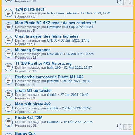
Réponses :
36
1
2
T2M pirate neuf
Dernier message par
turbo_burns_infernal
«
17 Mars 2023, 17:01
Réponses :
6
Mon Pirate M1 4X2 renait de ses cendres !!!
Dernier message par
Rowhider
«
03 Sep 2022, 07:24
Réponses :
5
C est la saison des felins tachetes
Dernier message par
CNJJ0
«
06 Juin 2021, 17:40
Réponses :
3
Mustang Graupner
Dernier message par
Max54830
«
14 Mai 2021, 20:25
Réponses :
13
TT 1/8 Panther 4X2 Avioracing
Dernier message par
bullit_109
«
02 Mai 2021, 12:57
Réponses :
18
Recherche carrosserie Pirate M1 4X2
Dernier message par
pirate88
«
28 Jan 2021, 20:39
Réponses :
4
pirate M1 ou twister
Dernier message par
rinick1
«
27 Jan 2021, 10:49
Réponses :
3
Mon p'tit pirate 4x2
Dernier message par
zorell62
«
25 Déc 2020, 02:57
Réponses :
26
Pirate 4x2 T2M
Dernier message par
Rabbit31
«
16 Déc 2020, 21:06
Réponses :
32
1
2
Buggy Cox