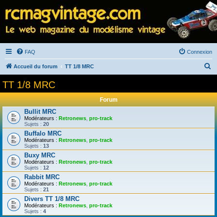
FAQ
Connexion
R
Accueil du forum
TT 1/8 MRC
e
TT 1/8 MRC
c
Forum
h
Bullit MRC
e
Modérateurs :
Retronews
,
pro-track
Sujets :
20
r
Buffalo MRC
c
Modérateurs :
Retronews
,
pro-track
Sujets :
13
h
Buxy MRC
e
Modérateurs :
Retronews
,
pro-track
Sujets :
12
r
Rabbit MRC
Modérateurs :
Retronews
,
pro-track
Sujets :
21
Divers TT 1/8 MRC
Modérateurs :
Retronews
,
pro-track
Sujets :
4