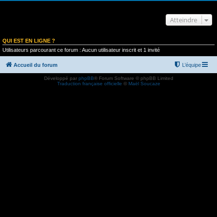
Atteindre
QUI EST EN LIGNE ?
Utilisateurs parcourant ce forum : Aucun utilisateur inscrit et 1 invité
Accueil du forum
L’équipe
Développé par
phpBB
® Forum Software © phpBB Limited
Traduction française officielle
©
Maël Soucaze