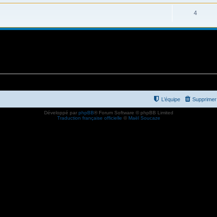
4
L’équipe
Supprimer 
Développé par
phpBB
® Forum Software © phpBB Limited
Traduction française officielle
©
Maël Soucaze