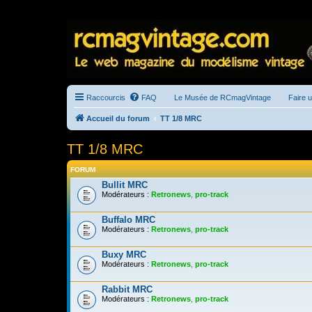
Raccourcis
FAQ
Le Musée de RCmagVintage
Faire 
Accueil du forum
TT 1/8 MRC
TT 1/8 MRC
FORUM
Bullit MRC
Modérateurs :
Retronews
,
pro-track
Buffalo MRC
Modérateurs :
Retronews
,
pro-track
Buxy MRC
Modérateurs :
Retronews
,
pro-track
Rabbit MRC
Modérateurs :
Retronews
,
pro-track