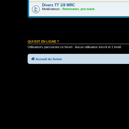
Divers TT 1/8 MRC
Modérateurs :
Retronews
,
pro-track
QUI EST EN LIGNE ?
Utilisateurs parcourant ce forum : Aucun utilisateur inscrit et 1 invité
Accueil du forum