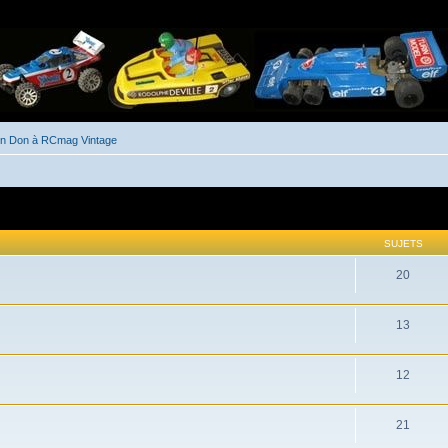
un Don à RCmag Vintage
SUJETS
20
13
12
21