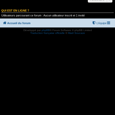
QUI EST EN LIGNE ?
Utilisateurs parcourant ce forum : Aucun utilisateur inscrit et 1 invité
Accueil du forum
L’équipe
Développé par
phpBB
® Forum Software © phpBB Limited
Traduction française officielle
©
Maël Soucaze