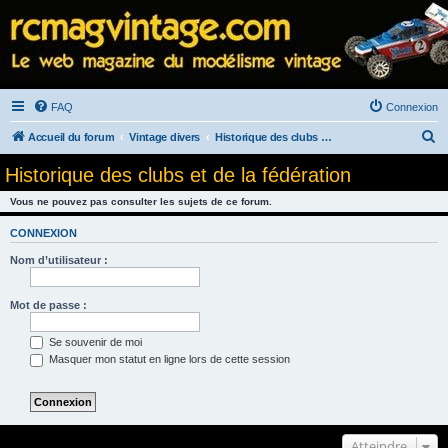
FAQ
Connexion
R
Accueil du forum
Vintage divers
Historique des clubs et de la fédération
e
Historique des clubs et de la fédération
c
Vous ne pouvez pas consulter les sujets de ce forum.
h
e
CONNEXION
r
Nom d’utilisateur :
c
h
Mot de passe :
e
Se souvenir de moi
r
Masquer mon statut en ligne lors de cette session
Atteindre