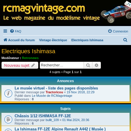
FAQ
Connexion
R
Accueil du forum
Vintage électrique
Electriques Ishimasa
e
Electriques Ishimasa
c
Modérateur :
Retronews
h
Rechercher
Recherche avancé
Nouveau sujet
e
4 sujets • Page
1
sur
1
r
Annonces
c
Le musée virtuel - liste des pages disponibles
h
Dernier message par
Tractoricou
«
19 Nov 2018, 22:29
Publié dans
Le Musée de RCMagvintage
e
Réponses :
8
r
Sujets
Châssis 1/12 ISHIMASA FF-12E
Dernier message par
bullit_109
«
01 Mai 2024, 20:36
Réponses :
6
La Ishimasa FF-12E Alpine Renault A442 ( Musée )