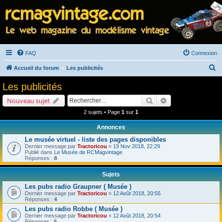
FAQ
Connexion
R
Accueil du forum
Les publicités
e
Les publicités
c
Rechercher
Recherche avancé
Nouveau sujet
h
2 sujets • Page
1
sur
1
e
Annonces
r
Le musée virtuel - liste des pages disponibles
c
Dernier message par
Tractoricou
«
19 Nov 2018, 22:29
h
Publié dans
Le Musée de RCMagvintage
Réponses :
8
e
Sujets
r
Les pubs radio Graupner ( Musée )
Dernier message par
Tractoricou
«
12 Août 2018, 20:55
Réponses :
4
Les pubs radio Robbe ( Musée )
Dernier message par
Tractoricou
«
12 Août 2018, 20:54
Réponses :
5