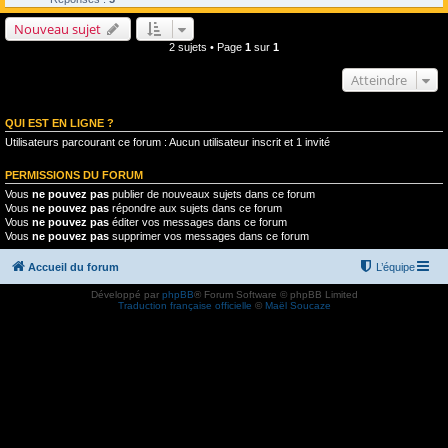
Nouveau sujet
2 sujets • Page
1
sur
1
Atteindre
QUI EST EN LIGNE ?
Utilisateurs parcourant ce forum : Aucun utilisateur inscrit et 1 invité
PERMISSIONS DU FORUM
Vous
ne pouvez pas
publier de nouveaux sujets dans ce forum
Vous
ne pouvez pas
répondre aux sujets dans ce forum
Vous
ne pouvez pas
éditer vos messages dans ce forum
Vous
ne pouvez pas
supprimer vos messages dans ce forum
Accueil du forum
L’équipe
Développé par
phpBB
® Forum Software © phpBB Limited
Traduction française officielle
©
Maël Soucaze