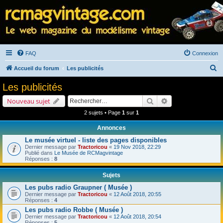
FAQ
Connexion
R
Accueil du forum
Les publicités
e
Les publicités
c
Rechercher
Recherche avancé
Nouveau sujet
h
2 sujets • Page
1
sur
1
e
Annonces
r
Le musée virtuel - liste des pages disponibles
c
Dernier message par
Tractoricou
«
19 Nov 2018, 22:29
h
Publié dans
Le Musée de RCMagvintage
Réponses :
8
e
Sujets
r
Les pubs radio Graupner ( Musée )
Dernier message par
Tractoricou
«
12 Août 2018, 20:55
Réponses :
4
Les pubs radio Robbe ( Musée )
Dernier message par
Tractoricou
«
12 Août 2018, 20:54
Réponses :
5