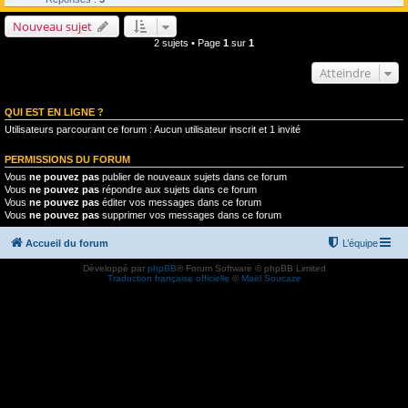
Nouveau sujet
2 sujets • Page
1
sur
1
Atteindre
QUI EST EN LIGNE ?
Utilisateurs parcourant ce forum : Aucun utilisateur inscrit et 1 invité
PERMISSIONS DU FORUM
Vous
ne pouvez pas
publier de nouveaux sujets dans ce forum
Vous
ne pouvez pas
répondre aux sujets dans ce forum
Vous
ne pouvez pas
éditer vos messages dans ce forum
Vous
ne pouvez pas
supprimer vos messages dans ce forum
Accueil du forum
L’équipe
Développé par
phpBB
® Forum Software © phpBB Limited
Traduction française officielle
©
Maël Soucaze