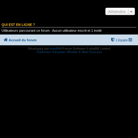
Atteindre
QUI EST EN LIGNE ?
Utilisateurs parcourant ce forum : Aucun utilisateur inscrit et 1 invité
Accueil du forum
L’équipe
Développé par
phpBB
® Forum Software © phpBB Limited
Traduction française officielle
©
Maël Soucaze