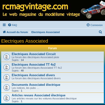
FAQ
Connexion
R
Accueil du forum
Electriques Associated
e
Electriques Associated
c
Forum
h
Electriques Associated Circuit
e
Le forum des électriques Associated piste
Sujets :
14
r
Electriques Associated TT 4x2
c
Le forum des électriques Associated TT 4x2
Sujets :
40
h
Electriques Associated divers
e
Le forum des électriques Associated divers
r
Documents Associated électrique
Les notices, les pubs ....
Sujets :
1
Articles revues Associated électrique
Les articles revues sur les voitures Associated électrique
Sujets :
1