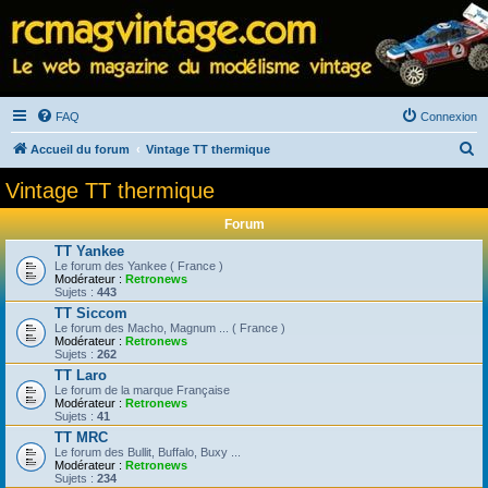
FAQ
Connexion
R
Accueil du forum
Vintage TT thermique
e
Vintage TT thermique
c
Forum
h
TT Yankee
e
Le forum des Yankee ( France )
Modérateur :
Retronews
r
Sujets :
443
c
TT Siccom
Le forum des Macho, Magnum ... ( France )
h
Modérateur :
Retronews
Sujets :
262
e
TT Laro
r
Le forum de la marque Française
Modérateur :
Retronews
Sujets :
41
TT MRC
Le forum des Bullit, Buffalo, Buxy ...
Modérateur :
Retronews
Sujets :
234