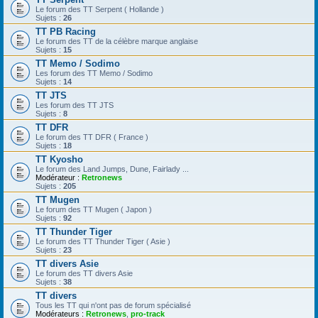
Le forum des TT Serpent ( Hollande )
Sujets :
26
TT PB Racing
Le forum des TT de la célèbre marque anglaise
Sujets :
15
TT Memo / Sodimo
Les forum des TT Memo / Sodimo
Sujets :
14
TT JTS
Les forum des TT JTS
Sujets :
8
TT DFR
Le forum des TT DFR ( France )
Sujets :
18
TT Kyosho
Le forum des Land Jumps, Dune, Fairlady ...
Modérateur :
Retronews
Sujets :
205
TT Mugen
Le forum des TT Mugen ( Japon )
Sujets :
92
TT Thunder Tiger
Le forum des TT Thunder Tiger ( Asie )
Sujets :
23
TT divers Asie
Le forum des TT divers Asie
Sujets :
38
TT divers
Tous les TT qui n'ont pas de forum spécialisé
Modérateurs :
Retronews
,
pro-track