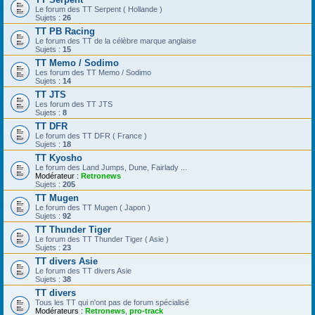
Le forum des TT Serpent ( Hollande )
Sujets :
26
TT PB Racing
Le forum des TT de la célèbre marque anglaise
Sujets :
15
TT Memo / Sodimo
Les forum des TT Memo / Sodimo
Sujets :
14
TT JTS
Les forum des TT JTS
Sujets :
8
TT DFR
Le forum des TT DFR ( France )
Sujets :
18
TT Kyosho
Le forum des Land Jumps, Dune, Fairlady ...
Modérateur :
Retronews
Sujets :
205
TT Mugen
Le forum des TT Mugen ( Japon )
Sujets :
92
TT Thunder Tiger
Le forum des TT Thunder Tiger ( Asie )
Sujets :
23
TT divers Asie
Le forum des TT divers Asie
Sujets :
38
TT divers
Tous les TT qui n'ont pas de forum spécialisé
Modérateurs :
Retronews
,
pro-track