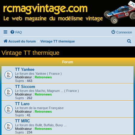
FAQ
Connexion
R
Accueil du forum
Vintage TT thermique
e
Vintage TT thermique
c
Forum
h
TT Yankee
e
Le forum des Yankee ( France )
Modérateur :
Retronews
r
Sujets :
443
c
TT Siccom
Le forum des Macho, Magnum ... ( France )
h
Modérateur :
Retronews
Sujets :
262
e
TT Laro
r
Le forum de la marque Française
Modérateur :
Retronews
Sujets :
41
TT MRC
Le forum des Bullit, Buffalo, Buxy ...
Modérateur :
Retronews
Sujets :
234