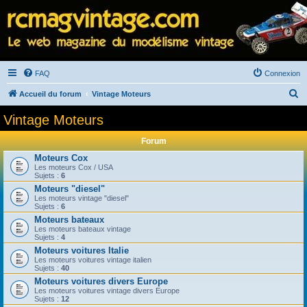
FAQ
Connexion
R
Accueil du forum
Vintage Moteurs
e
Vintage Moteurs
c
Forum
h
Moteurs Cox
e
Les moteurs Cox / USA
Sujets :
6
r
Moteurs "diesel"
c
Les moteurs vintage "diesel"
Sujets :
6
h
Moteurs bateaux
e
Les moteurs bateaux vintage
Sujets :
4
r
Moteurs voitures Italie
Les moteurs voitures vintage italien
Sujets :
40
Moteurs voitures divers Europe
Les moteurs voitures vintage divers Europe
Sujets :
12