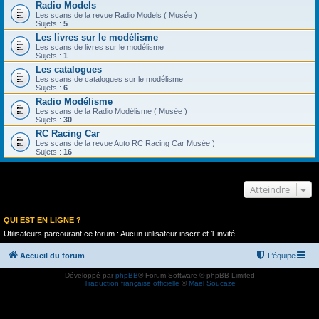
Radio Models
Les scans de la revue Radio Models ( Musée )
Sujets :
5
Les livres sur le modélisme
Les scans de livres sur le modélisme
Sujets :
1
Les catalogues
Les scans de catalogues sur le modélisme
Sujets :
6
Radio Modélisme
Les scans de la Radio Modélisme ( Musée )
Sujets :
30
RC Racing Car
Les scans de la revue Auto RC Racing Car Musée )
Sujets :
16
Atteindre
QUI EST EN LIGNE ?
Utilisateurs parcourant ce forum : Aucun utilisateur inscrit et 1 invité
Accueil du forum
L’équipe
Développé par
phpBB
® Forum Software © phpBB Limited
Traduction française officielle
©
Maël Soucaze