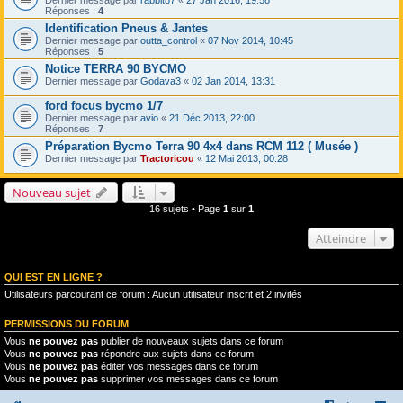
Dernier message par
rabbit87
«
27 Jan 2016, 19:58
Réponses :
4
Identification Pneus & Jantes
Dernier message par
outta_control
«
07 Nov 2014, 10:45
Réponses :
5
Notice TERRA 90 BYCMO
Dernier message par
Godava3
«
02 Jan 2014, 13:31
ford focus bycmo 1/7
Dernier message par
avio
«
21 Déc 2013, 22:00
Réponses :
7
Préparation Bycmo Terra 90 4x4 dans RCM 112 ( Musée )
Dernier message par
Tractoricou
«
12 Mai 2013, 00:28
Nouveau sujet
16 sujets • Page
1
sur
1
Atteindre
QUI EST EN LIGNE ?
Utilisateurs parcourant ce forum : Aucun utilisateur inscrit et 2 invités
PERMISSIONS DU FORUM
Vous
ne pouvez pas
publier de nouveaux sujets dans ce forum
Vous
ne pouvez pas
répondre aux sujets dans ce forum
Vous
ne pouvez pas
éditer vos messages dans ce forum
Vous
ne pouvez pas
supprimer vos messages dans ce forum