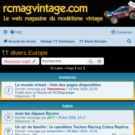
FAQ
Connexion
R
Accueil du forum
Vintage TT thermique
TT divers Europe
e
TT divers Europe
c
Rechercher
Recherche avancé
Nouveau sujet
h
16 sujets • Page
1
sur
1
e
Annonces
r
Le musée virtuel - liste des pages disponibles
c
Dernier message par
Tractoricou
«
19 Nov 2018, 22:29
h
Publié dans
Le Musée de RCMagvintage
Réponses :
8
e
Sujets
r
mon tas dépave Bycmo
Dernier message par
alf77
«
25 Avr 2026, 13:17
Réponses :
6
Un air de famille : le caméléon Techno Racing Cobra Replica
Dernier message par
tontonOlive
«
09 Mars 2024, 10:16
Réponses :
78