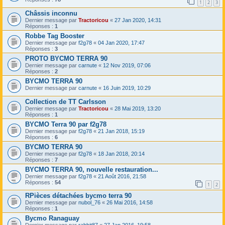
1
2
3
Châssis inconnu
Dernier message par
Tractoricou
«
27 Jan 2020, 14:31
Réponses :
1
Robbe Tag Booster
Dernier message par
f2g78
«
04 Jan 2020, 17:47
Réponses :
3
PROTO BYCMO TERRA 90
Dernier message par
carnute
«
12 Nov 2019, 07:06
Réponses :
2
BYCMO TERRA 90
Dernier message par
carnute
«
16 Juin 2019, 10:29
Collection de TT Carlsson
Dernier message par
Tractoricou
«
28 Mai 2019, 13:20
Réponses :
1
BYCMO Terra 90 par f2g78
Dernier message par
f2g78
«
21 Jan 2018, 15:19
Réponses :
6
BYCMO TERRA 90
Dernier message par
f2g78
«
18 Jan 2018, 20:14
Réponses :
7
BYCMO TERRA 90, nouvelle restauration...
Dernier message par
f2g78
«
21 Août 2016, 21:58
Réponses :
54
1
2
RPièces détachées bycmo terra 90
Dernier message par
nubol_76
«
26 Mai 2016, 14:58
Réponses :
1
Bycmo Ranaguay