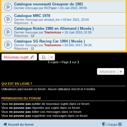
Catalogue nouveauté Graupner de 1981
Dernier message par
RCPaper
«
01 Jan 2022, 09:55
Catalogue MRC 1978
Dernier message par
arnaud_ino
«
03 Avr 2021, 23:54
Réponses :
1
Catalogue Robbe 1980 en Allemand ( Musée )
Dernier message par
Tractoricou
«
26 Juin 2019, 01:05
Réponses :
12
Catalogue SG Racing Car 1984 ( Musée )
Dernier message par
Tractoricou
«
03 Déc 2017, 09:28
Réponses :
11
Nouveau sujet
6 sujets • Page
1
sur
1
Atteindre
QUI EST EN LIGNE ?
Utilisateurs parcourant ce forum : Aucun utilisateur inscrit et 4 invités
PERMISSIONS DU FORUM
Vous
ne pouvez pas
publier de nouveaux sujets dans ce forum
Vous
ne pouvez pas
répondre aux sujets dans ce forum
Vous
ne pouvez pas
éditer vos messages dans ce forum
Vous
ne pouvez pas
supprimer vos messages dans ce forum
Accueil du forum
L’équipe