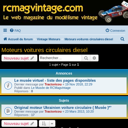
FAQ
Connexion
R
Accueil du forum
Vintage Moteurs
Moteurs voitures circulaires diesel
e
Moteurs voitures circulaires diesel
c
Rechercher
Recherche avancé
Nouveau sujet
h
1 sujet • Page
1
sur
1
e
Annonces
r
Le musée virtuel - liste des pages disponibles
c
Dernier message par
Tractoricou
«
19 Nov 2018, 22:29
h
Publié dans
Le Musée de RCMagvintage
Réponses :
8
e
Sujets
r
Original moteur Ukrainien voiture circulaire ( Musée )*°
Dernier message par
Tractoricou
«
23 Mars 2013, 10:20
Réponses :
17
Nouveau sujet