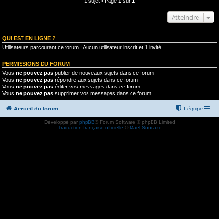
1 sujet • Page
1
sur
1
Atteindre
QUI EST EN LIGNE ?
Utilisateurs parcourant ce forum : Aucun utilisateur inscrit et 1 invité
PERMISSIONS DU FORUM
Vous
ne pouvez pas
publier de nouveaux sujets dans ce forum
Vous
ne pouvez pas
répondre aux sujets dans ce forum
Vous
ne pouvez pas
éditer vos messages dans ce forum
Vous
ne pouvez pas
supprimer vos messages dans ce forum
Accueil du forum
L’équipe
Développé par
phpBB
® Forum Software © phpBB Limited
Traduction française officielle
©
Maël Soucaze