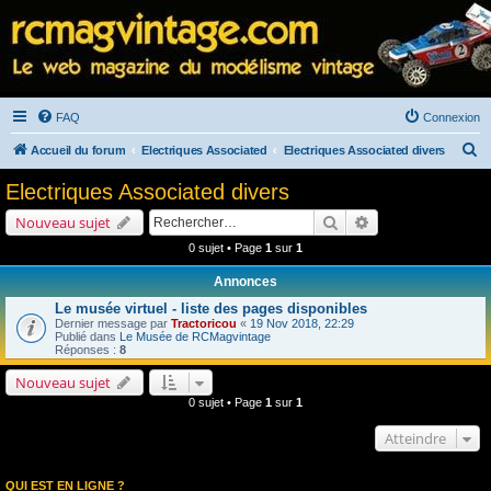
FAQ
Connexion
R
Accueil du forum
Electriques Associated
Electriques Associated divers
e
Electriques Associated divers
c
Rechercher
Recherche avancé
Nouveau sujet
h
0 sujet • Page
1
sur
1
e
Annonces
r
Le musée virtuel - liste des pages disponibles
c
Dernier message par
Tractoricou
«
19 Nov 2018, 22:29
h
Publié dans
Le Musée de RCMagvintage
Réponses :
8
e
Nouveau sujet
r
0 sujet • Page
1
sur
1
Atteindre
QUI EST EN LIGNE ?