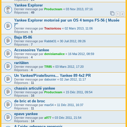
Yankee Explorer
Dernier message par
Producteam
«
03 Nov 2013, 07:16
Réponses :
49
1
2
Yankee Explorer motorisé par un OS 4 temps FS-56 ( Musée
)*°
Dernier message par
Tractoricou
«
02 Mars 2013, 11:06
Réponses :
6
Baja 85-86
Dernier message par
Rabbit31
«
30 Juil 2012, 09:26
Réponses :
7
Accessoires Yankee
Dernier message par
denislamalice
«
16 Mai 2012, 08:59
Réponses :
4
raritäten
Dernier message par
TR85
«
03 Mars 2012, 17:20
Réponses :
4
Un Yankee/Pirate/burns... Yankee 89 4x2 PR
Dernier message par
dabuster
«
02 Jan 2012, 11:17
Réponses :
11
chassis articulé yankee
Dernier message par
Producteam
«
15 Déc 2011, 09:54
Réponses :
16
de bric et de broc
Dernier message par
max54
«
11 Déc 2011, 16:37
Réponses :
11
epave yankee
Dernier message par
alf77
«
03 Déc 2011, 21:54
Réponses :
14
A l'aide: reference reservoir