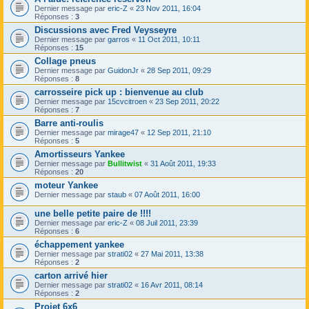
Dernier message par
eric-Z
«
23 Nov 2011, 16:04
Réponses :
3
Discussions avec Fred Veysseyre
Dernier message par
garros
«
11 Oct 2011, 10:11
Réponses :
15
Collage pneus
Dernier message par
GuidonJr
«
28 Sep 2011, 09:29
Réponses :
8
carrosseire pick up : bienvenue au club
Dernier message par
15cvcitroen
«
23 Sep 2011, 20:22
Réponses :
7
Barre anti-roulis
Dernier message par
mirage47
«
12 Sep 2011, 21:10
Réponses :
5
Amortisseurs Yankee
Dernier message par
Bullitwist
«
31 Août 2011, 19:33
Réponses :
20
moteur Yankee
Dernier message par
staub
«
07 Août 2011, 16:00
une belle petite paire de !!!!
Dernier message par
eric-Z
«
08 Juil 2011, 23:39
Réponses :
6
échappement yankee
Dernier message par
strati02
«
27 Mai 2011, 13:38
Réponses :
2
carton arrivé hier
Dernier message par
strati02
«
16 Avr 2011, 08:14
Réponses :
2
Projet 6x6