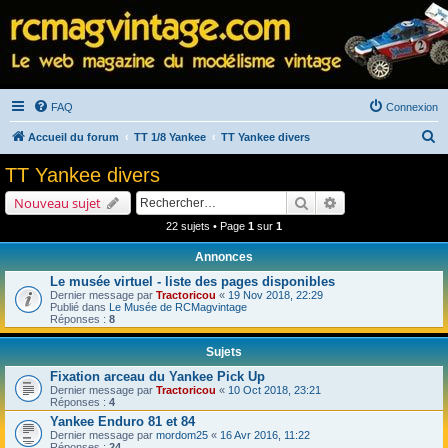
FAQ
Connexion
R
Accueil du forum
TT 1/8 Yankee
TT Yankee divers
e
TT Yankee divers
c
Rechercher
Recherche avancé
Nouveau sujet
h
22 sujets • Page
1
sur
1
e
Annonces
r
Le musée virtuel - liste des pages disponibles
c
Dernier message par
Tractoricou
«
19 Nov 2018, 22:29
h
Publié dans
Le Musée de RCMagvintage
Réponses :
8
e
Sujets
r
Fixation arceau du Yankee Pick Up
Dernier message par
Tractoricou
«
10 Oct 2018, 23:21
Réponses :
4
Yankee Enduro 81 et 84
Dernier message par
mordom25
«
16 Avr 2016, 11:22
Réponses :
24