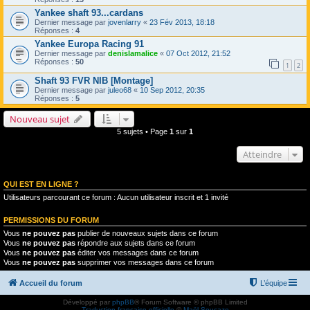
Yankee shaft 93...cardans
Dernier message par
jovenlarry
«
23 Fév 2013, 18:18
Réponses :
4
Yankee Europa Racing 91
Dernier message par
denislamalice
«
07 Oct 2012, 21:52
Réponses :
50
1
2
Shaft 93 FVR NIB [Montage]
Dernier message par
juleo68
«
10 Sep 2012, 20:35
Réponses :
5
Nouveau sujet
5 sujets • Page
1
sur
1
Atteindre
QUI EST EN LIGNE ?
Utilisateurs parcourant ce forum : Aucun utilisateur inscrit et 1 invité
PERMISSIONS DU FORUM
Vous
ne pouvez pas
publier de nouveaux sujets dans ce forum
Vous
ne pouvez pas
répondre aux sujets dans ce forum
Vous
ne pouvez pas
éditer vos messages dans ce forum
Vous
ne pouvez pas
supprimer vos messages dans ce forum
Accueil du forum
L’équipe
Développé par
phpBB
® Forum Software © phpBB Limited
Traduction française officielle
©
Maël Soucaze