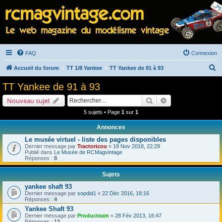
FAQ
Connexion
R
Accueil du forum
TT 1/8 Yankee
TT Yankee de 91 à 93
e
TT Yankee de 91 à 93
c
Rechercher
Recherche avancé
Nouveau sujet
h
5 sujets • Page
1
sur
1
e
Annonces
r
Le musée virtuel - liste des pages disponibles
c
Dernier message par
Tractoricou
«
19 Nov 2018, 22:29
h
Publié dans
Le Musée de RCMagvintage
Réponses :
8
e
Sujets
r
yankee shaft 93
Dernier message par
sopdid1
«
22 Déc 2016, 18:16
Réponses :
4
Yankee Shaft 93
Dernier message par
Producteam
«
28 Fév 2013, 16:47
Réponses :
13