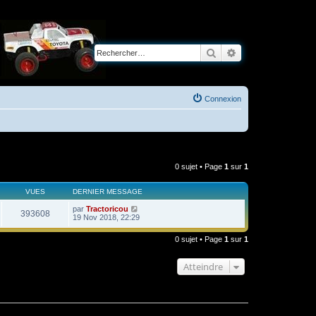
Rechercher
Recherche avancé
Connexion
0 sujet • Page
1
sur
1
VUES
DERNIER MESSAGE
par
Tractoricou
393608
19 Nov 2018, 22:29
0 sujet • Page
1
sur
1
Atteindre