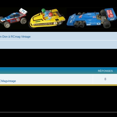
un Don à RCmag Vintage
her
cherche avancée
RÉPONSES
8
CMagvintage