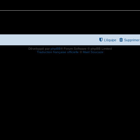
L’équipe
Supprimer 
Développé par
phpBB
® Forum Software © phpBB Limited
Traduction française officielle
©
Maël Soucaze