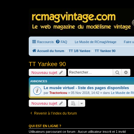
Raccourcis
FAQ
Le Musée de RCmagVintage
Faire 
Accueil du forum
TT 1/8 Yankee
TT Yankee 90
TT Yankee 90
Recherc
Re
Nouveau sujet
ANNONCES
Le musée virtuel - liste des pages disponibles
par
Tractoricou
» 05 Nov 2018, 14:42 » dans
Le Musée de R
Nouveau sujet
Revenir à l’index du forum
QUI EST EN LIGNE ?
Utilisateurs parcourant ce forum : Aucun utilisateur inscrit et 1 invité