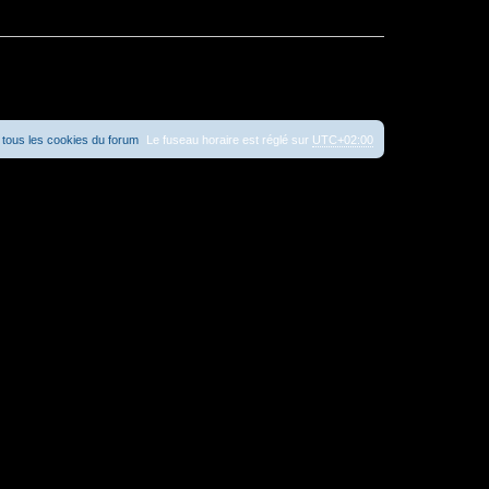
tous les cookies du forum
Le fuseau horaire est réglé sur
UTC+02:00