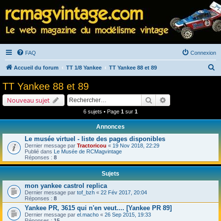
FAQ
Connexion
R
Accueil du forum
TT 1/8 Yankee
TT Yankee 88 et 89
e
TT Yankee 88 et 89
c
Rechercher
Recherche avancé
Nouveau sujet
h
6 sujets • Page
1
sur
1
e
Annonces
r
Le musée virtuel - liste des pages disponibles
c
Dernier message par
Tractoricou
«
19 Nov 2018, 22:29
h
Publié dans
Le Musée de RCMagvintage
Réponses :
8
e
Sujets
r
mon yankee castrol replica
Dernier message par
tof_bzh
«
22 Fév 2017, 20:04
Réponses :
8
Yankee PR, 3615 qui n'en veut.... [Yankee PR 89]
Dernier message par
el.macho
«
26 Sep 2015, 19:33
Réponses :
15