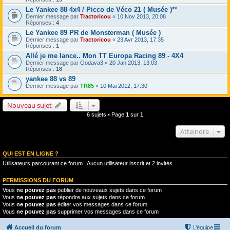
Le Yankee 88 4x4 / Picco de Véco 21 ( Musée )*°
Dernier message par
Tractoricou
«
10 Nov 2013, 20:08
Réponses :
4
Le Yankee 89 PR de Monsterman ( Musée )
Dernier message par
Tractoricou
«
23 Avr 2013, 17:35
Réponses :
1
Allé je me lance.. Mon TT Europa Racing 89 - 4X4
Dernier message par
Godava3
«
20 Jan 2013, 13:03
Réponses :
18
yankee 88 vs 89
Dernier message par
TR85
«
10 Mai 2012, 17:30
Nouveau sujet
6 sujets • Page
1
sur
1
Atteindre
QUI EST EN LIGNE ?
Utilisateurs parcourant ce forum : Aucun utilisateur inscrit et 2 invités
PERMISSIONS DU FORUM
Vous
ne pouvez pas
publier de nouveaux sujets dans ce forum
Vous
ne pouvez pas
répondre aux sujets dans ce forum
Vous
ne pouvez pas
éditer vos messages dans ce forum
Vous
ne pouvez pas
supprimer vos messages dans ce forum
Accueil du forum
L’équipe