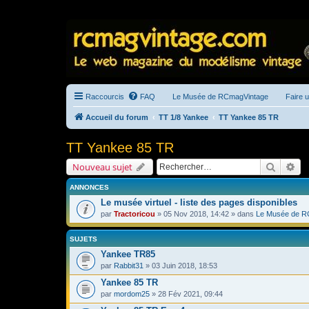
Raccourcis
FAQ
Le Musée de RCmagVintage
Faire 
Accueil du forum
TT 1/8 Yankee
TT Yankee 85 TR
TT Yankee 85 TR
Recherc
Re
Nouveau sujet
ANNONCES
Le musée virtuel - liste des pages disponibles
par
Tractoricou
» 05 Nov 2018, 14:42 » dans
Le Musée de R
SUJETS
Yankee TR85
par
Rabbit31
» 03 Juin 2018, 18:53
Yankee 85 TR
par
mordom25
» 28 Fév 2021, 09:44