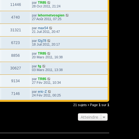
par
TR85
11446
28 Oct 2011, 21:24
par
lehornetvosgien
4740
27 Août 2011, 07:25
par
max54
31321
21 Juil 2011, 20:47
par
f2g78
6723
18 Juil 2011, 20:17
par
TR85
8856
20 Mars 2011, 16:38
par
fg
30627
03 Mars 2011, 13:38
par
TR85
9134
27 Fév 2011, 10:34
par
eric-Z
7146
24 Fév 2011, 00:25
21 sujets • Page
1
sur
1
Atteindre