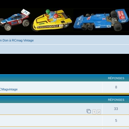
un Don à RCmag Vintage
her
cherche avancée
RÉPONSES
8
CMagvintage
RÉPONSES
33
1
2
5