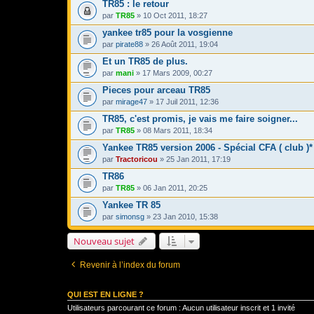
TR85 : le retour
par
TR85
» 10 Oct 2011, 18:27
yankee tr85 pour la vosgienne
par
pirate88
» 26 Août 2011, 19:04
Et un TR85 de plus.
par
mani
» 17 Mars 2009, 00:27
Pieces pour arceau TR85
par
mirage47
» 17 Juil 2011, 12:36
TR85, c'est promis, je vais me faire soigner...
par
TR85
» 08 Mars 2011, 18:34
Yankee TR85 version 2006 - Spécial CFA ( club )*
par
Tractoricou
» 25 Jan 2011, 17:19
TR86
par
TR85
» 06 Jan 2011, 20:25
Yankee TR 85
par
simonsg
» 23 Jan 2010, 15:38
Nouveau sujet
Revenir à l’index du forum
QUI EST EN LIGNE ?
Utilisateurs parcourant ce forum : Aucun utilisateur inscrit et 1 invité