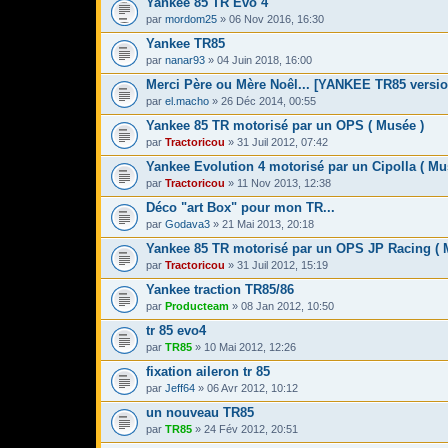
Yankee 85 TR Evo 4
par
mordom25
» 06 Nov 2016, 16:30
Yankee TR85
par
nanar93
» 04 Juin 2018, 16:00
Merci Père ou Mère Noêl... [YANKEE TR85 versio
par
el.macho
» 26 Déc 2014, 00:55
Yankee 85 TR motorisé par un OPS ( Musée )
par
Tractoricou
» 31 Juil 2012, 07:42
Yankee Evolution 4 motorisé par un Cipolla ( Mu
par
Tractoricou
» 11 Nov 2013, 12:38
Déco "art Box" pour mon TR...
par
Godava3
» 21 Mai 2013, 20:18
Yankee 85 TR motorisé par un OPS JP Racing ( 
par
Tractoricou
» 31 Juil 2012, 15:19
Yankee traction TR85/86
par
Producteam
» 08 Jan 2012, 10:50
tr 85 evo4
par
TR85
» 10 Mai 2012, 12:26
fixation aileron tr 85
par
Jeff64
» 06 Avr 2012, 10:12
un nouveau TR85
par
TR85
» 24 Fév 2012, 20:51