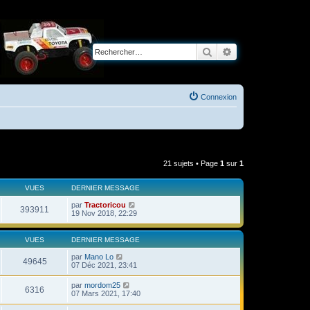
Rechercher
Recherche avancé
Connexion
21 sujets • Page
1
sur
1
VUES
DERNIER MESSAGE
par
Tractoricou
393911
19 Nov 2018, 22:29
VUES
DERNIER MESSAGE
par
Mano Lo
49645
07 Déc 2021, 23:41
par
mordom25
6316
07 Mars 2021, 17:40