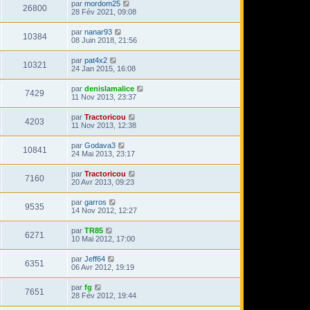
par
mordom25
26800
28 Fév 2021, 09:08
par
nanar93
10384
08 Juin 2018, 21:56
par
pat4x2
10321
24 Jan 2015, 16:08
par
denislamalice
7429
11 Nov 2013, 23:37
par
Tractoricou
4203
11 Nov 2013, 12:38
par
Godava3
10841
24 Mai 2013, 23:17
par
Tractoricou
7160
20 Avr 2013, 09:23
par
garros
9535
14 Nov 2012, 12:27
par
TR85
6271
10 Mai 2012, 17:00
par
Jeff64
6351
06 Avr 2012, 19:19
par
fg
7651
28 Fév 2012, 19:44