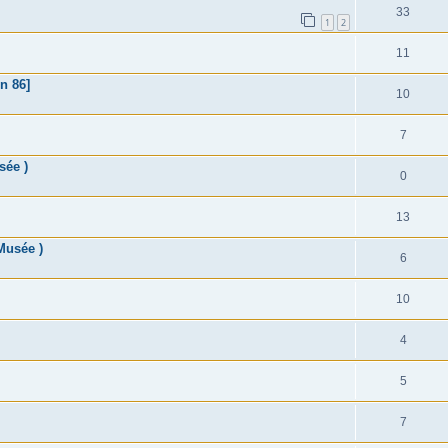
33
1
2
11
n 86]
10
7
sée )
0
13
Musée )
6
10
4
5
7