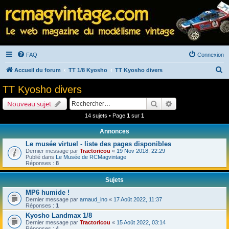
FAQ
Connexion
R
Accueil du forum
TT 1/8 Kyosho
TT Kyosho divers
e
TT Kyosho divers
c
Rechercher
Recherche avancé
Nouveau sujet
h
14 sujets • Page
1
sur
1
e
Annonces
r
Le musée virtuel - liste des pages disponibles
c
Dernier message par
Tractoricou
«
19 Nov 2018, 22:29
h
Publié dans
Le Musée de RCMagvintage
Réponses :
8
e
Sujets
r
MP6 humide !
Dernier message par
arnaud_ino
«
17 Août 2022, 11:37
Réponses :
1
Kyosho Landmax 1/8
Dernier message par
Tractoricou
«
15 Août 2022, 03:14
Réponses :
4