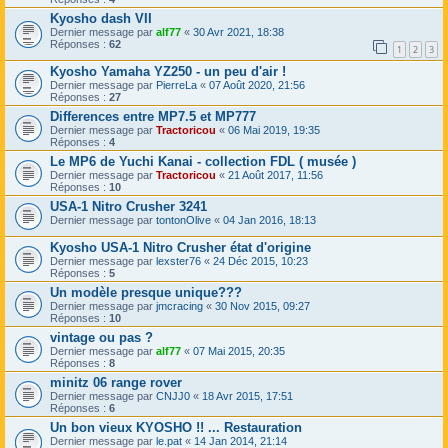
Kyosho dash VII
Dernier message par
alf77
«
30 Avr 2021, 18:38
Réponses :
62
1
2
3
Kyosho Yamaha YZ250 - un peu d'air !
Dernier message par
PierreLa
«
07 Août 2020, 21:56
Réponses :
27
Differences entre MP7.5 et MP777
Dernier message par
Tractoricou
«
06 Mai 2019, 19:35
Réponses :
4
Le MP6 de Yuchi Kanai - collection FDL ( musée )
Dernier message par
Tractoricou
«
21 Août 2017, 11:56
Réponses :
10
USA-1 Nitro Crusher 3241
Dernier message par
tontonOlive
«
04 Jan 2016, 18:13
Kyosho USA-1 Nitro Crusher état d'origine
Dernier message par
lexster76
«
24 Déc 2015, 10:23
Réponses :
5
Un modèle presque unique???
Dernier message par
jmcracing
«
30 Nov 2015, 09:27
Réponses :
10
vintage ou pas ?
Dernier message par
alf77
«
07 Mai 2015, 20:35
Réponses :
8
minitz 06 range rover
Dernier message par
CNJJ0
«
18 Avr 2015, 17:51
Réponses :
6
Un bon vieux KYOSHO !! ... Restauration
Dernier message par
le.pat
«
14 Jan 2014, 21:14